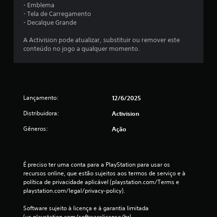
l
- Emblema
- Tela de Carregamento
d
- Decalque Grande
e
A Activision pode atualizar, substituir ou remover este
conteúdo no jogo a qualquer momento.
7
7
c
Lançamento:
12/6/2025
l
Distribuidora:
Activision
Gêneros:
Ação
a
s
É preciso ter uma conta para a PlayStation para usar os 
s
recursos online, que estão sujeitos aos termos de serviço e à 
política de privacidade aplicável (playstation.com/Terms e 
i
playstation.com/legal/privacy-policy).
f
Software sujeito à licença e à garantia limitada 
(us.playstation.com/softwarelicense/br).