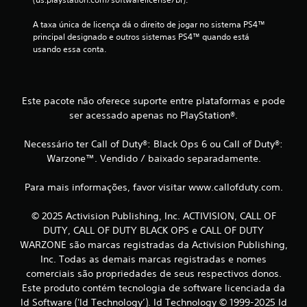
i
A taxa única de licença dá o direito de jogar no sistema PS4™ 
c
principal designado e outros sistemas PS4™ quando está 
usando essa conta.
a
ç
Este pacote não oferece suporte entre plataformas e pode
õ
ser acessado apenas no PlayStation®.
e
Necessário ter Call of Duty®: Black Ops 6 ou Call of Duty®:
s
Warzone™. Vendido / baixado separadamente.
Para mais informações, favor visitar www.callofduty.com.
© 2025 Activision Publishing, Inc. ACTIVISION, CALL OF
DUTY, CALL OF DUTY BLACK OPS e CALL OF DUTY
WARZONE são marcas registradas da Activision Publishing,
Inc. Todas as demais marcas registradas e nomes
comerciais são propriedades de seus respectivos donos.
Este produto contém tecnologia de software licenciada da
Id Software ('Id Technology’). Id Technology © 1999-2025 Id