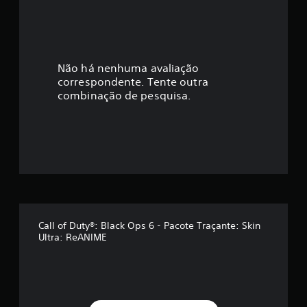
i
c
a
Não há nenhuma avaliação
correspondente. Tente outra
ç
combinação de pesquisa.
ã
o
m
é
d
Call of Duty®: Black Ops 6 - Pacote Traçante: Skin
Ultra: ReANIME
i
a
f