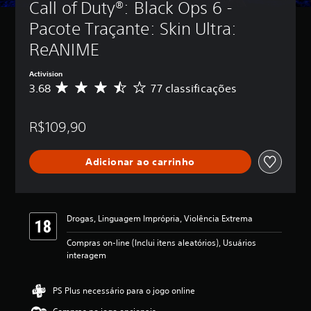
Call of Duty®: Black Ops 6 - 
Pacote Traçante: Skin Ultra: 
ReANIME
Activision
3.68
77 classificações
D
e
5
R$109,90
e
s
t
Adicionar ao carrinho
r
e
l
a
s
Drogas, Linguagem Imprópria, Violência Extrema
,
a
Compras on-line (Inclui itens aleatórios), Usuários
c
interagem
l
a
s
PS Plus necessário para o jogo online
s