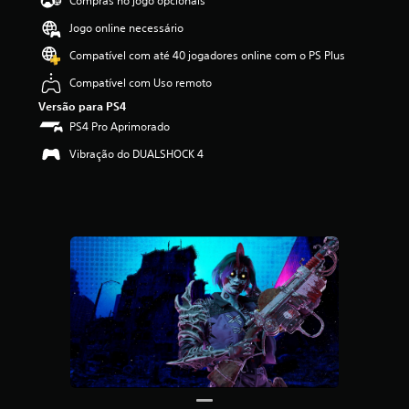
Compras no jogo opcionais
i
f
Jogo online necessário
i
c
Compatível com até 40 jogadores online com o PS Plus
a
Compatível com Uso remoto
ç
ã
Versão para PS4
o
PS4 Pro Aprimorado
m
é
Vibração do DUALSHOCK 4
d
i
a
f
o
i
d
e
3
.
6
8
e
s
t