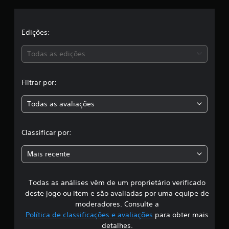
i
l
c
a
a
ç
Edições:
õ
s
e
Todas as edições
s
,
Filtrar por:
a
Todas as avaliações
c
l
Classificar por:
a
Mais recente
s
Todas as análises vêm de um proprietário verificado
s
deste jogo ou item e são avaliadas por uma equipe de
i
moderadores. Consulte a
Política de classificações e avaliações
para obter mais
f
detalhes.