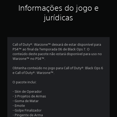
e
Informações do jogo e
l
jurídicas
a
s
e
Call of Duty®: Warzone™ deixará de estar disponível para
PS4™ ao final da Temporada 06 de Black Ops 7. O
m
conteúdo deste pacote não estará disponível para uso no
Warzone™ no PS4™.
u
Obtenha conteúdo no jogo para Call of Duty®: Black Ops 6
m
e Call of Duty®: Warzone™.
t
O pacote inclui:
o
- Skin de Operador
- 3 Projetos de Armas
t
- Goma de Matar
- Emote
a
- Golpe Finalizador
- Pingente de Arma