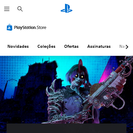
P
e
s
q
u
i
s
a
r
Novidades
Coleções
Ofertas
Assinaturas
Naveg