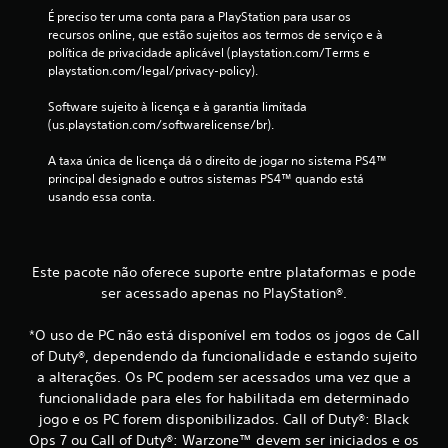
l
É preciso ter uma conta para a PlayStation para usar os 
recursos online, que estão sujeitos aos termos de serviço e à 
a
política de privacidade aplicável (playstation.com/Terms e 
playstation.com/legal/privacy-policy).
s
Software sujeito à licença e à garantia limitada 
s
(us.playstation.com/softwarelicense/br).
i
A taxa única de licença dá o direito de jogar no sistema PS4™ 
principal designado e outros sistemas PS4™ quando está 
f
usando essa conta.
i
c
Este pacote não oferece suporte entre plataformas e pode
ser acessado apenas no PlayStation®.
a
ç
*O uso de PC não está disponível em todos os jogos de Call
of Duty®, dependendo da funcionalidade e estando sujeito
õ
a alterações. Os PC podem ser acessados uma vez que a
funcionalidade para eles for habilitada em determinado
e
jogo e os PC forem disponibilizados. Call of Duty®: Black
Ops 7 ou Call of Duty®: Warzone™ devem ser iniciados e os