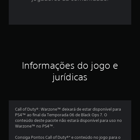
5
e
s
t
r
e
Informações do jogo e
l
jurídicas
a
s
e
Call of Duty®: Warzone™ deixará de estar disponível para
PS4™ ao final da Temporada 06 de Black Ops 7. O
m
conteúdo deste pacote não estará disponível para uso no
Warzone™ no PS4™.
u
Consiga Pontos Call of Duty®* e conteúdo no jogo para o