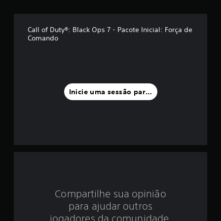
é
d
Call of Duty®: Black Ops 7 - Pacote Inicial: Força de
Comando
i
a
f
Inicie uma sessão para classificar
o
i
d
e
3
.
Compartilhe sua opinião
para ajudar outros
9
jogadores da comunidade.