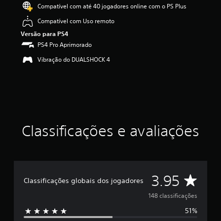
i
Compatível com até 40 jogadores online com o PS Plus
c
Compatível com Uso remoto
a
ç
Versão para PS4
ã
PS4 Pro Aprimorado
o
m
Vibração do DUALSHOCK 4
é
d
i
a
f
o
i
Classificações e avaliações
d
e
3
.
9
5
D
3.95
Classificações globais dos jogadores
e
s
e
148 classificações
t
r
51%
5
e