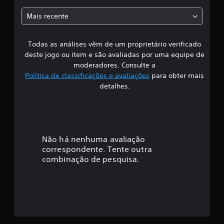
c
a
Mais recente
a
ç
s
õ
e
Todas as análises vêm de um proprietário verificado
s
s
deste jogo ou item e são avaliadas por uma equipe de
i
moderadores. Consulte a
Política de classificações e avaliações
para obter mais
f
detalhes.
i
c
a
Não há nenhuma avaliação
correspondente. Tente outra
ç
combinação de pesquisa.
ã
o
m