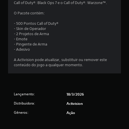
m
Call of Duty®: Black Ops 7 e o Call of Duty®: Warzone™.
t
O Pacote contém:
o
- 500 Pontos Call of Duty®
- Skin de Operador
t
- 2 Projetos de Arma
- Emote
a
- Pingente de Arma
- Adesivo
l
A Activision pode atualizar, substituir ou remover este
d
conteúdo do jogo a qualquer momento.
e
1
Lançamento:
18/3/2026
4
Distribuidora:
Activision
8
Gêneros:
Ação
c