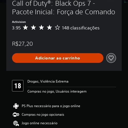
Call of Duty®: Black Ops 7 - 
Pacote Inicial: Força de Comando
Activision
3.95
148 classificações
D
e
5
R$27,20
e
s
t
Adicionar ao carrinho
r
e
l
a
s
Drogas, Violência Extrema
,
a
Compras no jogo, Usuários interagem
c
l
a
PS Plus necessário para o jogo online
s
Compras no jogo opcionais
s
i
Jogo online necessário
f