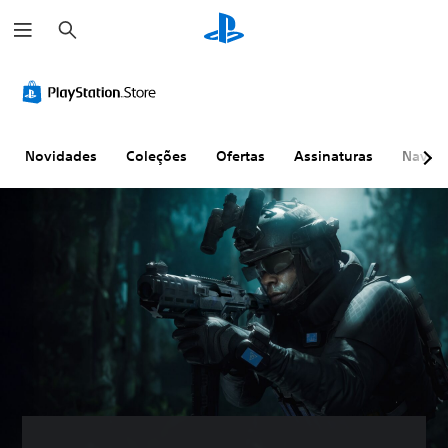
P
e
s
q
u
i
s
a
r
Novidades
Coleções
Ofertas
Assinaturas
Naveg