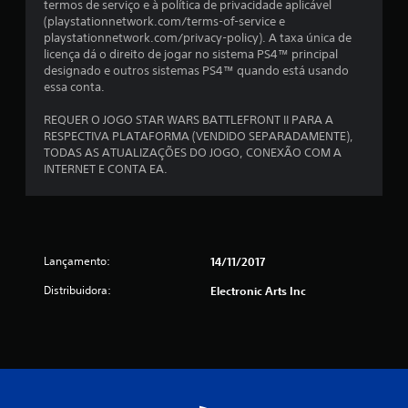
termos de serviço e à política de privacidade aplicável
s
(playstationnetwork.com/terms-of-service e
playstationnetwork.com/privacy-policy). A taxa única de
i
licença dá o direito de jogar no sistema PS4™ principal
designado e outros sistemas PS4™ quando está usando
f
essa conta.
i
REQUER O JOGO STAR WARS BATTLEFRONT II PARA A
RESPECTIVA PLATAFORMA (VENDIDO SEPARADAMENTE),
c
TODAS AS ATUALIZAÇÕES DO JOGO, CONEXÃO COM A
INTERNET E CONTA EA.
a
ç
õ
Lançamento:
14/11/2017
e
Distribuidora:
Electronic Arts Inc
s