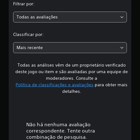
Filtrar por:
s
a
s
i
Todas as avaliações
c
f
i
l
c
Classificar por:
a
a
ç
Mais recente
õ
s
e
s
Todas as análises vêm de um proprietário verificado
s
deste jogo ou item e são avaliadas por uma equipe de
i
moderadores. Consulte a
Política de classificações e avaliações
para obter mais
f
detalhes.
i
c
a
Não há nenhuma avaliação
correspondente. Tente outra
ç
combinação de pesquisa.