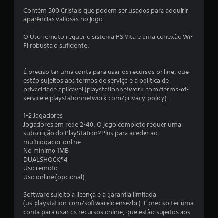
t
Contém 500 Cristais que podem ser usados para adquirir
aparências valiosas no jogo.
o
O Uso remoto requer o sistema PS Vita e uma conexão Wi-
t
Fi robusta o suficiente.
a
É preciso ter uma conta para usar os recursos online, que
l
estão sujeitos aos termos de serviço e à política de
privacidade aplicável (playstationnetwork.com/terms-of-
d
service e playstationnetwork.com/privacy-policy).
e
1-2 Jogadores
Jogadores em rede 2-40. O jogo completo requer uma
1
subscrição do PlayStation®Plus para aceder ao
multijogador online
c
No mínimo 1MB
DUALSHOCK®4
l
Uso remoto
Uso online (opcional)
a
Software sujeito à licença e à garantia limitada
(us.playstation.com/softwarelicense/br). É preciso ter uma
s
conta para usar os recursos online, que estão sujeitos aos