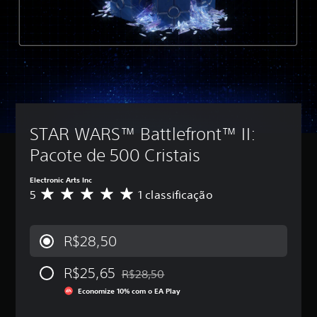
STAR WARS™ Battlefront™ II: 
Pacote de 500 Cristais
Electronic Arts Inc
5
1 classificação
D
e
5
e
R$28,50
s
t
R$25,65
r
R$28,50
Desconto aplicado no preço original de R
e
Economize 10% com o EA Play
l
a