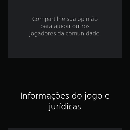
1
e
Compartilhe sua opinião
para ajudar outros
s
jogadores da comunidade.
t
r
e
l
a
e
Informações do jogo e
m
jurídicas
u
m