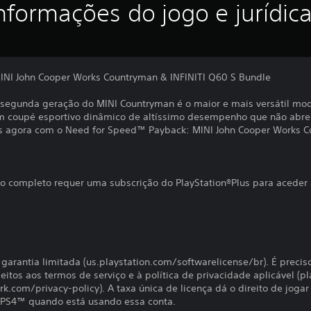
nformações do jogo e jurídic
NI John Cooper Works Countryman & INFINITI Q60 S Bundle
 a segunda geração do MINI Countryman é o maior e mais versátil mo
 um coupé esportivo dinâmico de altíssimo desempenho que não ab
ois agora com o Need for Speed™ Payback: MINI John Cooper Works C
o completo requer uma subscrição do PlayStation®Plus para aceder 
à garantia limitada (us.playstation.com/softwarelicense/br). É precis
jeitos aos termos de serviço e à política de privacidade aplicável 
rk.com/privacy-policy). A taxa única de licença dá o direito de joga
 PS4™ quando está usando essa conta.