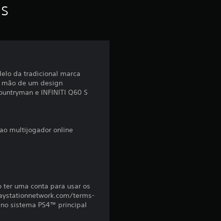
f
as
o
i
d
delo da tradicional marca
re mão de um design
e
ountryman e INFINITI Q60 S
4
.
ao multijogador online
3
8
o ter uma conta para usar os
e
(playstationnetwork.com/terms-
r no sistema PS4™ principal
s