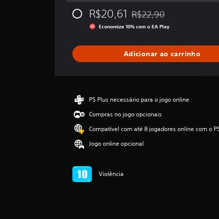
t
R$20,61
R$22,90
r
Desconto aplicado no preço
e
Economize 10% com o EA Play
l
a
s
Adicionar ao carrinho
,
a
c
l
a
PS Plus necessário para o jogo online
s
Compras no jogo opcionais
s
i
Compatível com até 8 jogadores online com o P
f
Jogo online opcional
i
c
a
ç
Violência
ã
o
m
é
d