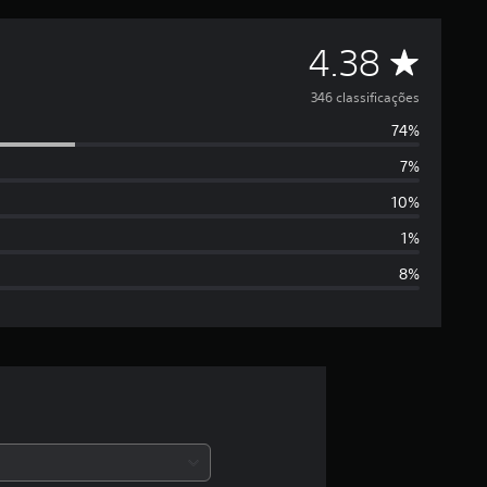
D
4.38
e
346 classificações
74%
5
7%
e
10%
s
1%
8%
t
r
e
l
a