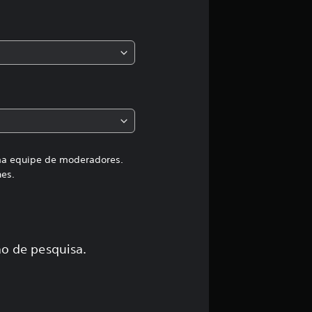
s
,
a
c
l
a
uma equipe de moderadores.
hes.
s
s
i
o de pesquisa.
f