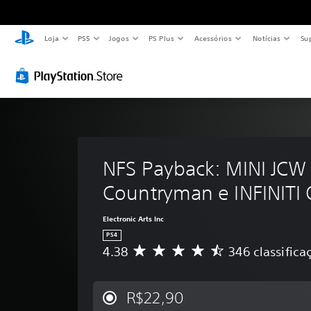
Loja
PS5
Jogos
PS Plus
Acessórios
Notícias
Su
NFS Payback: MINI JCW
Countryman e INFINITI
Electronic Arts Inc
PS4
4.38
346 classifica
D
e
5
e
R$22,90
s