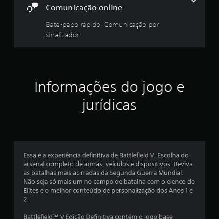
5
a
Comunicação online
n
6
ç
Bate-papo rápido, Comunicação por
a
sinalizador
1
d
a
c
)
V
l
Informações do jogo e
o
c
a
jurídicas
ê
p
s
o
d
s
e
i
i
n
Essa é a experiência definitiva de Battlefield V. Escolha do
v
arsenal completo de armas, veículos e dispositivos. Reviva
f
e
as batalhas mais acirradas da Segunda Guerra Mundial.
r
Não seja só mais um no campo de batalha com o elenco de
i
t
Elites e o melhor conteúdo de personalização dos Anos 1 e
e
2.
c
r
o
Battlefield™ V Edição Definitiva contém o jogo base