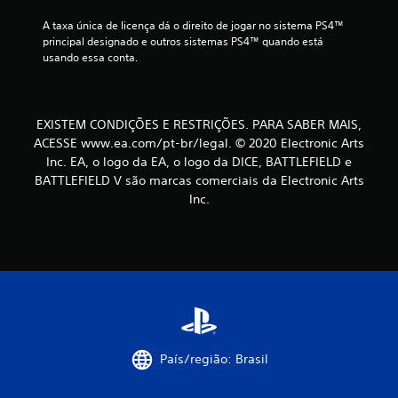
o
A taxa única de licença dá o direito de jogar no sistema PS4™ 
u
principal designado e outros sistemas PS4™ quando está 
s
usando essa conta.
a
d
o
n
EXISTEM CONDIÇÕES E RESTRIÇÕES. PARA SABER MAIS,
o
j
ACESSE www.ea.com/pt-br/legal. © 2020 Electronic Arts
o
Inc. EA, o logo da EA, o logo da DICE, BATTLEFIELD e
g
BATTLEFIELD V são marcas comerciais da Electronic Arts
o
Inc.
.
P
o
d
e
s
e
r
País/região: Brasil
j
o