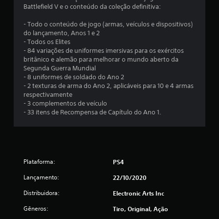
a
m
Battlefield V e o conteúdo da coleção definitiva:
o
ç
v
- Todo o conteúdo de jogo (armas, veículos e dispositivos)
i
do lançamento, Anos 1 e 2
õ
m
- Todos os Elites
e
- 84 variações de uniformes imersivas para os exércitos
e
n
britânico e alemão para melhorar o mundo aberto da
t
Segunda Guerra Mundial
s
o
- 8 uniformes de soldado do Ano 2
h
- 2 texturas de arma do Ano 2, aplicáveis para 10 e 4 armas
o
respectivamente
r
- 3 complementos de veículo
i
- 33 itens de Recompensa de Capítulo do Ano 1.
z
o
n
t
a
Plataforma:
PS4
l
e
Lançamento:
22/10/2020
v
e
Distribuidora:
Electronic Arts Inc
r
t
Gêneros:
Tiro, Original, Ação
i