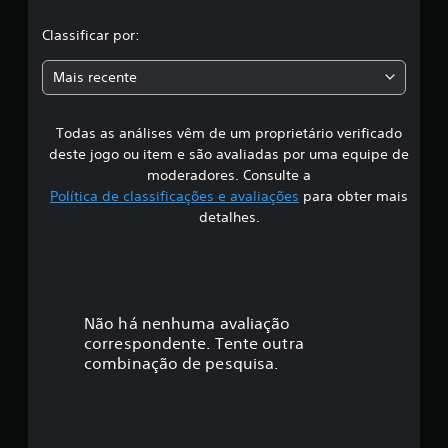
i
t
d
l
r
Classificar por:
a
o
s
a
s
a
Mais recente
j
l
s
o
g
g
u
Todas as análises vêm de um proprietário verificado
s
a
m
deste jogo ou item e são avaliadas por uma equipe de
d
a
i
moderadores. Consulte a
o
s
r
Política de classificações e avaliações
para obter mais
o
f
e
detalhes.
p
s
ç
i
e
õ
m
e
c
s
s
e
d
a
u
Não há nenhuma avaliação
e
s
correspondente. Tente outra
s
ç
H
e
combinação de pesquisa.
U
n
D
ã
s
s
i
o
o
b
u