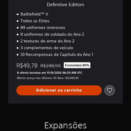
a
t
s
c
Definitive Edition
q
d
i
s
i
u
e
o
o
l
Battlefield™ V
ê
c
n
n
i
n
Todos os Elites
o
s
d
c
84 uniformes imersivos
m
a
a
i
a
8 uniformes de soldado do Ano 2
o
d
a
l
s
e
2 texturas de arma do Ano 2
s
g
e
.
n
3 complementos de veículo
u
u
o
m
33 Recompensas de Capítulo do Ano 1
r
j
C
a
e
o
R$49,78
s
o
R$248,90
Economize 80%
d
g
Desconto aplicado no preço original de R$248,
o
m
o
o
A oferta termina em 13/8/2026 06:59 AM UTC
p
u
r
p
Menor preço nos últimos 30 dias: R$248,90
ç
.
n
a
õ
i
r
Adicionar ao carrinho
e
a
c
s
p
a
d
r
ç
e
a
ã
r
t
e
o
i
m
Expansões
p
c
a
o
a