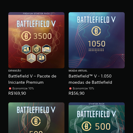
p
r
r
e
s
.
a
i
m
n
e
a
n
l
t
o
i
.
z
a
d
S
o
e
r
n
EXPANSÃO
MOEDA VIRTUAL
Battlefield V – Pacote de
Battlefield™ V - 1.050
s
V
Iniciante Premium
moedas de Battlefield
o
i
c
b
Economize 10%
Economize 10%
ê
R$169,90
R$56,90
i
p
l
o
i
d
d
e
a
m
d
a
e
r