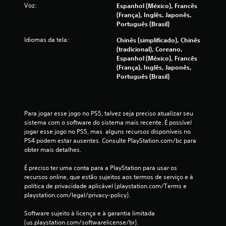
Voz:
Espanhol (México), Francês
c
(França), Inglês, Japonês,
a
Português (Brasil)
l
d
Idiomas da tela:
Chinês (simplificado), Chinês
e
(tradicional), Coreano,
c
Espanhol (México), Francês
a
(França), Inglês, Japonês,
d
Português (Brasil)
a
c
o
n
Para jogar esse jogo no PS5, talvez seja preciso atualizar seu 
t
sistema com o software do sistema mais recente. É possível 
r
jogar esse jogo no PS5, mas  alguns recursos disponíveis no 
o
PS4 podem estar ausentes. Consulte PlayStation.com/bc para 
l
obter mais detalhes.
e
a
É preciso ter uma conta para a PlayStation para usar os 
n
recursos online, que estão sujeitos aos termos de serviço e à 
a
política de privacidade aplicável (playstation.com/Terms e 
l
playstation.com/legal/privacy-policy).
ó
g
Software sujeito à licença e à garantia limitada 
i
(us.playstation.com/softwarelicense/br).
c