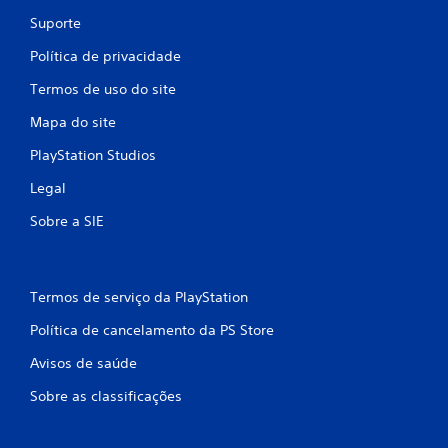
g
Suporte
a
d
Política de privacidade
o
Termos de uso do site
s
e
Mapa do site
m
p
PlayStation Studios
r
Legal
e
s
Sobre a SIE
s
i
o
n
Termos de serviço da PlayStation
a
Política de cancelamento da PS Store
r
b
Avisos de saúde
o
t
Sobre as classificações
õ
e