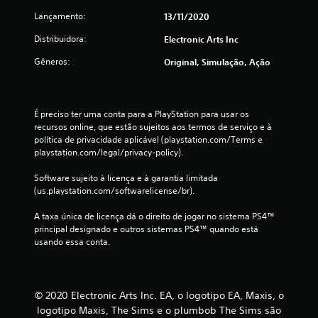
a
v
Lançamento:
13/11/2020
m
a
e
Distribuidora:
Electronic Arts Inc
m
n
e
Gêneros:
Original, Simulação, Ação
t
n
e
t
V
o
o
m
É preciso ter uma conta para a PlayStation para usar os 
c
a
recursos online, que estão sujeitos aos termos de serviço e à 
ê
n
política de privacidade aplicável (playstation.com/Terms e 
p
playstation.com/legal/privacy-policy).
u
o
a
d
Software sujeito à licença e à garantia limitada 
l
e
(us.playstation.com/softwarelicense/br).
j
V
o
o
A taxa única de licença dá o direito de jogar no sistema PS4™ 
g
c
principal designado e outros sistemas PS4™ quando está 
a
ê
usando essa conta.
r
p
o
o
j
d
o
e
© 2020 Electronic Arts Inc. EA, o logotipo EA, Maxis, o
g
c
logotipo Maxis, The Sims e o plumbob The Sims são
o
r