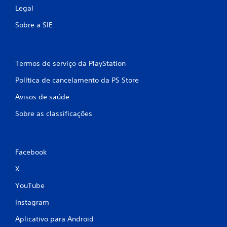
e
o
Legal
s
s
Sobre a SIE
s
s
i
i
d
b
a
i
d
l
Termos de serviço da PlayStation
e
i
d
Política de cancelamento da PS Store
t
e
a
Avisos de saúde
p
m
r
v
Sobre as classificações
e
o
s
l
s
t
i
a
Facebook
o
r
n
a
X
a
o
r
j
YouTube
o
o
s
g
Instagram
b
o
o
e
Aplicativo para Android
t
x