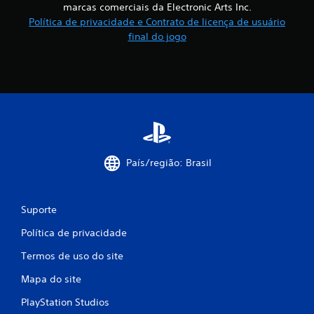
marcas comerciais da Electronic Arts Inc.
e
i
n
Política de privacidade e Contrato de licença de usuário
a
a
r
final do jogo
v
p
e
o
g
n
a
t
r
o
p
s
e
d
l
e
o
s
s
a
País/região: Brasil
m
l
e
v
n
a
Suporte
u
m
s
e
Política de privacidade
s
n
e
t
Termos de uso do site
m
o
a
q
Mapa do site
n
u
e
e
PlayStation Studios
c
p