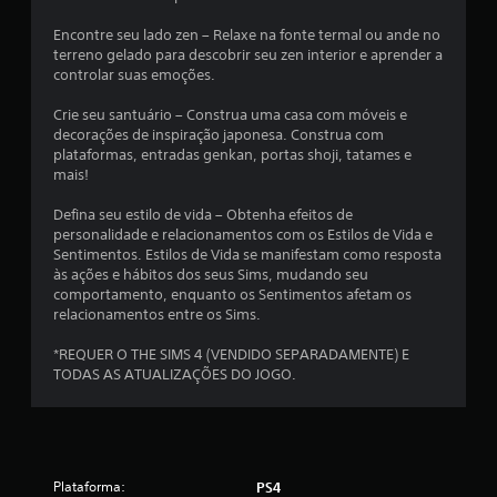
s
b
n
m
r
Encontre seu lado zen – Relaxe na fonte termal ou ande no
t
p
a
terreno gelado para descobrir seu zen interior e aprender a
e
r
ç
controlar suas emoções.
p
e
ã
a
o
s
Crie seu santuário – Construa uma casa com móveis e
r
d
s
decorações de inspiração japonesa. Construa com
a
o
i
plataformas, entradas genkan, portas shoji, tatames e
j
c
mais!
o
o
o
g
n
n
Defina seu estilo de vida – Obtenha efeitos de
o
a
t
personalidade e relacionamentos com os Estilos de Vida e
o
r
r
Sentimentos. Estilos de Vida se manifestam como resposta
f
b
o
às ações e hábitos dos seus Sims, mudando seu
f
o
l
comportamento, enquanto os Sentimentos afetam os
l
e
t
relacionamentos entre os Sims.
i
.
õ
n
e
*REQUER O THE SIMS 4 (VENDIDO SEPARADAMENTE) E
e
TODAS AS ATUALIZAÇÕES DO JOGO.
s
)
.
r
a
p
S
i
a
d
Plataforma:
PS4
l