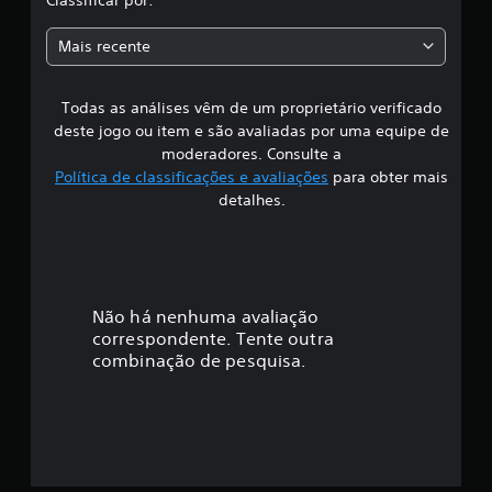
r
n
r
i
v
a
a
a
Mais recente
e
q
l
s
r
u
d
s
e
o
Todas as análises vêm de um proprietário verificado
s
ã
s
g
deste jogo ou item e são avaliadas por uma equipe de
e
o
a
i
j
moderadores. Consulte a
d
m
a
Política de classificações e avaliações
para obter mais
o
e
f
a
p
detalhes.
c
m
l
o
i
e
a
n
s
y
t
c
m
a
r
a
q
o
a
e
Não há nenhuma avaliação
u
m
l
correspondente. Tente outra
a
c
ç
e
l
combinação de pesquisa.
a
a
q
d
ã
u
n
a
e
a
a
o
r
l
l
m
ó
t
m
o
g
o