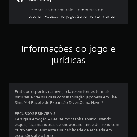
m
l
ó
e
u
g
Lembretes do controle, Lembretes do
n
n
a
i
a
tutorial, Pausas no jogo, Salvamento manual
i
c
s
c
s
o
c
a
s
i
d
s
.
n
a
e
s
Informações do jogo e
i
m
P
p
a
o
o
jurídicas
f
t
r
d
o
á
e
g
i
u
s
r
d
á
e
c
i
f
r
o
Pratique esportes na neve, relaxe em fontes termais
i
a
j
o
naturais e crie sua casa com inspiração japonesa em The
c
o
u
Sims™ 4 Pacote de Expansão Diversão na Neve*!
a
ç
g
p
s
e
a
RECURSOS PRINCIPAIS:
(
õ
l
d
Persiga a emoção – Deslize montanha abaixo usando
s
a
o
esquis, faça manobras de snowboard, ande de trenó com
o
e
v
outro Sim ou aumente sua habilidade de escalada em
s
m
i
excursões até o topo.
e
e