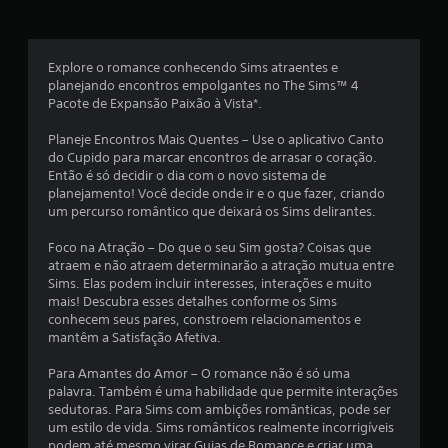
m
ó
e
i
u
g
n
n
i
a
c
i
c
s
Explore o romance conhecendo Sims atraentes e
c
o
c
planejando encontros empolgantes no The Sims™ 4
a
a
s
i
Pacote de Expansão Paixão à Vista*.
d
.
n
ç
a
e
Planeje Encontros Mais Quentes – Use o aplicativo Canto
s
m
do Cupido para marcar encontros de arrasar o coração.
õ
P
p
a
Então é só decidir o dia com o novo sistema de
o
o
t
planejamento! Você decide onde ir e o que fazer, criando
e
r
d
o
um percurso romântico que deixará os Sims delirantes.
á
e
g
s
u
s
r
Foco na Atração – Do que o seu Sim gosta? Coisas que
d
á
atraem e não atraem determinarão a atração mutua entre
e
i
f
Sims. Elas podem incluir interesses, interações e muito
r
o
i
mais! Descubra esses detalhes conforme os Sims
j
o
c
conhecem seus pares, constroem relacionamentos e
o
u
a
mantêm a Satisfação Afetiva.
g
p
s
e
a
(
Para Amantes do Amor – O romance não é só uma
l
d
s
palavra. Também é uma habilidade que permite interações
a
o
o
sedutoras. Para Sims com ambições românticas, pode ser
v
s
m
um estilo de vida. Sims românticos realmente incorrigíveis
i
e
podem até mesmo virar Guias de Romance e criar uma
e