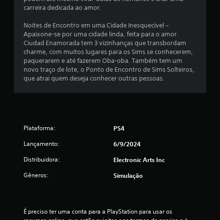
b
n
carreira dedicada ao amor.
m
r
t
p
a
e
Noites de Encontro em uma Cidade Inesquecível –
r
ç
p
Apaixone-se por uma cidade linda, feita para o amor.
e
ã
a
Ciudad Enamorada tem 3 vizinhanças que transbordam
o
s
r
charme, com muitos lugares para os Sims se conhecerem,
d
s
a
paquerarem e até fazerem Oba-oba. Também tem um
o
i
j
novo traço de lote, o Ponto de Encontro de Sims Solteiros,
c
o
o
que atrai quem deseja conhecer outras pessoas.
o
g
n
n
o
a
t
o
r
r
f
b
o
f
o
l
Plataforma:
PS4
l
e
t
i
Lançamento:
6/9/2024
.
õ
n
e
e
Distribuidora:
Electronic Arts Inc
s
)
Gêneros:
.
Simulação
r
a
p
S
i
a
É preciso ter uma conta para a PlayStation para usar os 
d
l