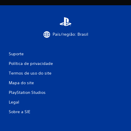
e
i
n
a
a
r
v
p
e
o
g
n
País/região: Brasil
a
t
r
o
p
s
e
d
Suporte
l
e
o
s
Política de privacidade
s
a
m
l
Termos de uso do site
e
v
n
Mapa do site
a
u
m
PlayStation Studios
s
e
s
n
Legal
e
t
m
o
Sobre a SIE
a
q
n
u
e
e
c
p