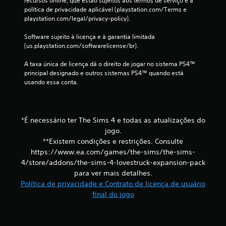
recursos online, que estão sujeitos aos termos de serviço e à 
a
v
política de privacidade aplicável (playstation.com/Terms e 
m
a
playstation.com/legal/privacy-policy).
e
m
n
Software sujeito à licença e à garantia limitada 
e
t
(us.playstation.com/softwarelicense/br).
n
e
t
A taxa única de licença dá o direito de jogar no sistema PS4™ 
V
o
principal designado e outros sistemas PS4™ quando está 
o
m
usando essa conta.
c
a
ê
n
p
u
o
a
*É necessário ter The Sims 4 e todas as atualizações do
d
l
jogo.
e
j
**Existem condições e restrições. Consulte
V
o
o
https://www.ea.com/games/the-sims/the-sims-
g
c
4/store/addons/the-sims-4-lovestruck-expansion-pack
a
ê
para ver mais detalhes.
r
p
Política de privacidade e Contrato de licença de usuário
o
o
final do jogo
j
d
o
e
g
c
o
r