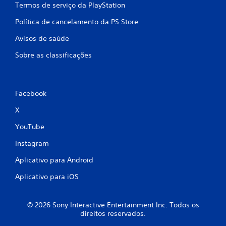
Termos de serviço da PlayStation
e
o
s
s
Política de cancelamento da PS Store
s
s
i
i
Avisos de saúde
d
b
a
i
Sobre as classificações
d
l
e
i
d
t
e
a
Facebook
p
m
r
v
X
e
o
s
l
YouTube
s
t
i
Instagram
a
o
r
Aplicativo para Android
n
a
a
o
Aplicativo para iOS
r
j
o
o
s
g
© 2026 Sony Interactive Entertainment Inc. Todos os
b
o
direitos reservados.
o
e
t
x