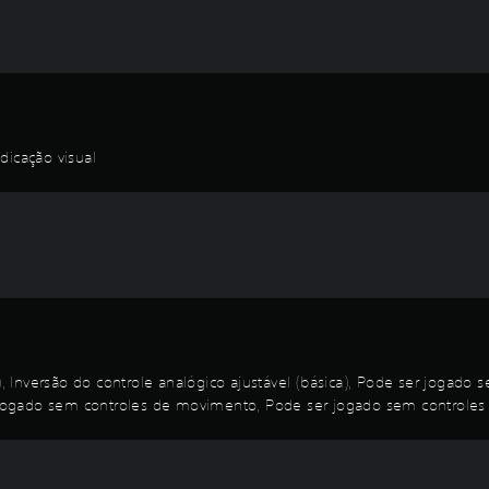
dicação visual
a), Inversão do controle analógico ajustável (básica), Pode ser jogad
ogado sem controles de movimento, Pode ser jogado sem controles 