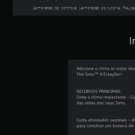
e
n
l
r
Lembretes do controle, Lembretes do tutorial, Paus
o
(
n
j
b
a
o
á
t
g
s
i
o
I
i
v
V
c
a
o
a
s
c
)
d
ê
e
S
p
Adicione o clima às vidas do
ã
o
i
The Sims™ 4 Estações*.
o
d
n
o
e
d
f
p
RECURSOS PRINCIPAIS
i
e
a
Sinta o clima impactante – C
c
r
u
das vidas dos seus Sims.
a
e
s
c
a
ç
i
r
ã
Curta atividades sazonais – 
d
o
para construir um boneco de 
o
a
j
v