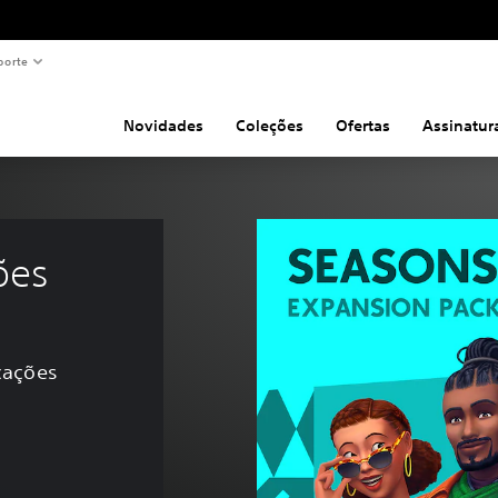
porte
Novidades
Coleções
Ofertas
Assinatur
ões
icações
ginal de R$209,00