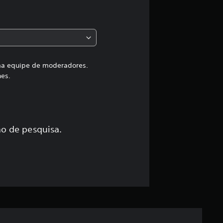
a
c
l
a
uma equipe de moderadores.
hes.
s
s
i
o de pesquisa.
f
i
c
a