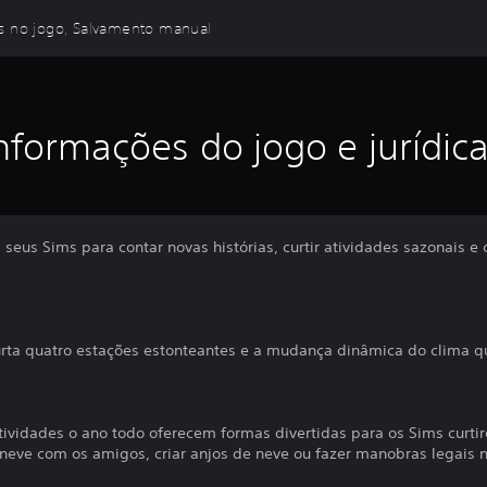
as no jogo, Salvamento manual
nformações do jogo e jurídic
s seus Sims para contar novas histórias, curtir atividades sazonais 
urta quatro estações estonteantes e a mudança dinâmica do clima q
Atividades o ano todo oferecem formas divertidas para os Sims curt
neve com os amigos, criar anjos de neve ou fazer manobras legais n