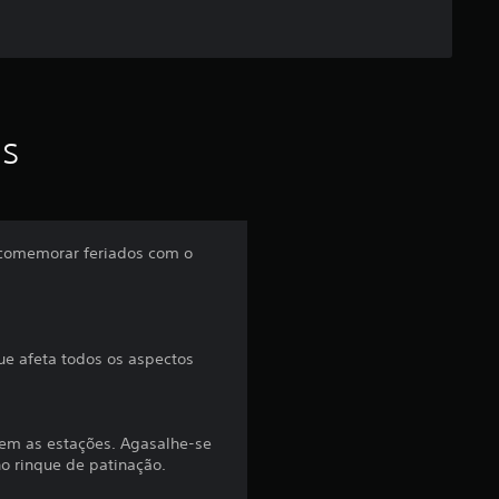
e
l
a
as
s
e
m
e comemorar feriados com o
u
m
ue afeta todos os aspectos
t
o
irem as estações. Agasalhe-se
o rinque de patinação.
t