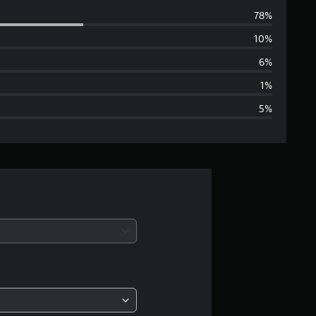
e
78%
5
10%
e
6%
s
1%
5%
t
r
e
l
a
s
,