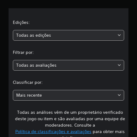
e
i
l
f
i
a
c
Edições:
a
s
ç
Todas as edições
õ
e
,
s
Filtrar por:
a
Todas as avaliações
c
l
Classificar por:
a
Mais recente
s
Todas as análises vêm de um proprietário verificado
s
deste jogo ou item e são avaliadas por uma equipe de
i
moderadores. Consulte a
Política de classificações e avaliações
para obter mais