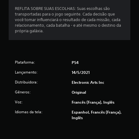
d
REFLITA SOBRE SUAS ESCOLHAS: Suas escolhas são
transportadas para o jogo seguinte. Cada decisão que
e
você tomar influenciará o resultado de cada missão, cada
relacionamento, cada batalha - e até mesmo o destino da
3
própria galáxia.
2
5
Plataforma:
PS4
9
Lançamento:
14/5/2021
6
Distribuidora:
Electronic Arts Inc
c
Gêneros:
Original
l
Voz:
Francês (França), Inglês
a
Idiomas da tela:
Espanhol, Francês (França),
Inglês
s
s