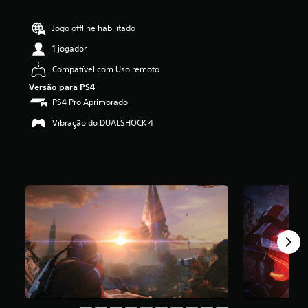
i
f
Jogo offline habilitado
i
c
1 jogador
a
Compatível com Uso remoto
ç
ã
Versão para PS4
o
PS4 Pro Aprimorado
m
é
Vibração do DUALSHOCK 4
d
i
a
f
o
i
d
e
4
.
8
e
s
t
r