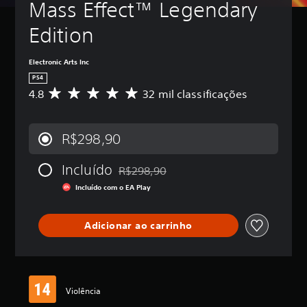
Mass Effect™ Legendary 
Edition
Electronic Arts Inc
PS4
4.8
32 mil classificações
D
e
5
e
R$298,90
s
t
Incluído
r
R$298,90
Desconto aplicado no preço original de R
e
Incluído com o EA Play
l
a
s
Adicionar ao carrinho
,
a
c
l
a
Violência
s
s