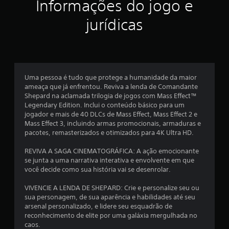
Informações do jogo e
l
jurídicas
a
s
e
Uma pessoa é tudo que protege a humanidade da maior
ameaça que já enfrentou. Reviva a lenda de Comandante
m
Shepard na aclamada trilogia de jogos com Mass Effect™
Legendary Edition. Inclui o conteúdo básico para um
u
jogador e mais de 40 DLCs de Mass Effect, Mass Effect 2 e
Mass Effect 3, incluindo armas promocionais, armaduras e
m
pacotes, remasterizados e otimizados para 4K Ultra HD.
t
REVIVA A SAGA CINEMATOGRÁFICA: A ação emocionante
se junta a uma narrativa interativa e envolvente em que
o
você decide como sua história vai se desenrolar.
t
VIVENCIE A LENDA DE SHEPARD: Crie e personalize seu ou
sua personagem, de sua aparência e habilidades até seu
a
arsenal personalizado, e lidere seu esquadrão de
reconhecimento de elite por uma galáxia mergulhada no
l
caos.