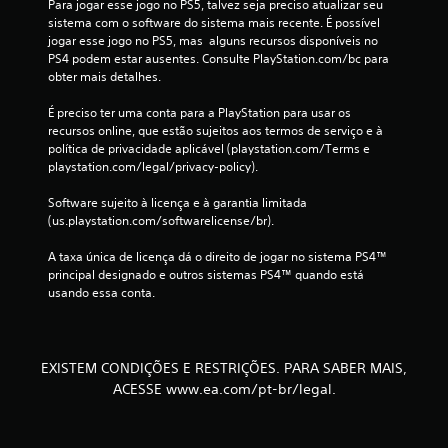
Para jogar esse jogo no PS5, talvez seja preciso atualizar seu 
i
sistema com o software do sistema mais recente. É possível 
jogar esse jogo no PS5, mas  alguns recursos disponíveis no 
f
PS4 podem estar ausentes. Consulte PlayStation.com/bc para 
obter mais detalhes.
i
É preciso ter uma conta para a PlayStation para usar os 
c
recursos online, que estão sujeitos aos termos de serviço e à 
política de privacidade aplicável (playstation.com/Terms e 
a
playstation.com/legal/privacy-policy).
ç
Software sujeito à licença e à garantia limitada 
(us.playstation.com/softwarelicense/br).
õ
A taxa única de licença dá o direito de jogar no sistema PS4™ 
e
principal designado e outros sistemas PS4™ quando está 
usando essa conta.
s
EXISTEM CONDIÇÕES E RESTRIÇÕES. PARA SABER MAIS,
ACESSE www.ea.com/pt-br/legal.