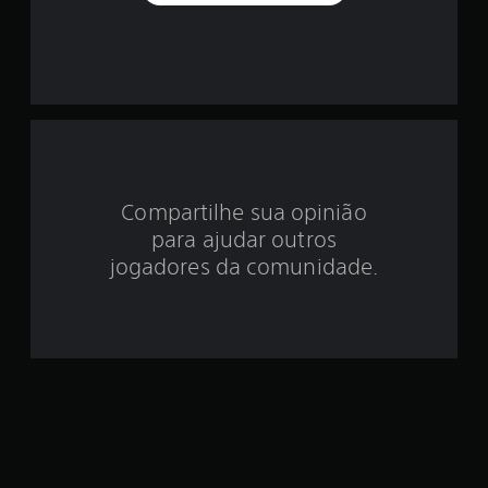
o
i
d
e
4
Compartilhe sua opinião
.
para ajudar outros
jogadores da comunidade.
8
e
s
t
r
e