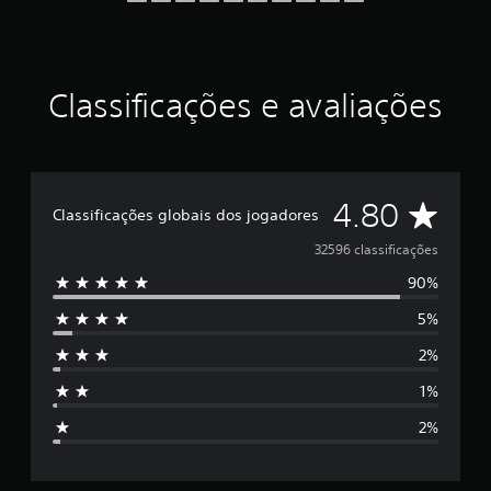
e
l
a
s
Classificações e avaliações
e
m
u
m
t
o
D
4.80
t
Classificações globais dos jogadores
a
e
32596 classificações
l
d
90%
5
e
3
5%
e
2
m
2%
s
i
1%
l
t
c
2%
l
r
a
s
s