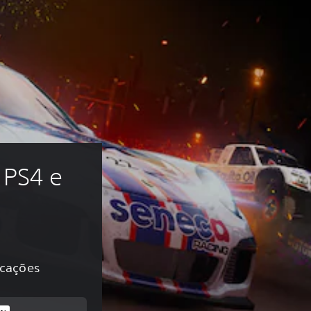
PS4 e 
ficações