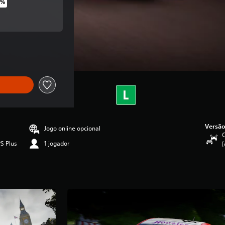
0%
o original de R$299,90
 original de R$299,90
Versão
Jogo online opcional
C
S Plus
1 jogador
(