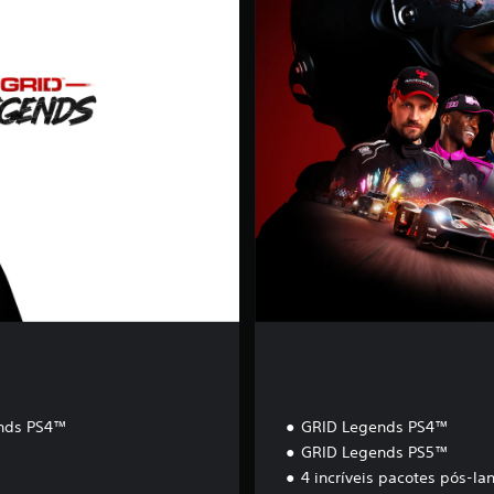
ç
ã
o
D
e
l
u
x
e
nds PS4™
GRID Legends PS4™
GRID Legends PS5™
4 incríveis pacotes pós-l