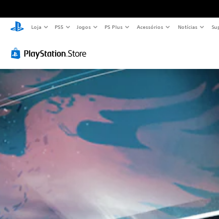
Loja
PS5
Jogos
PS Plus
Acessórios
Notícias
Su