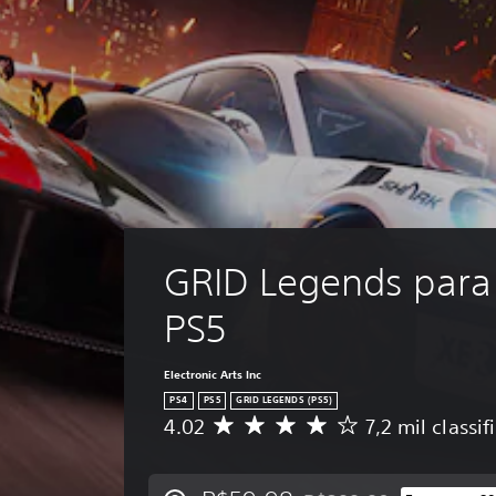
GRID Legends para 
PS5
Electronic Arts Inc
PS4
PS5
GRID LEGENDS (PS5)
4.02
7,2 mil classi
D
e
5
e