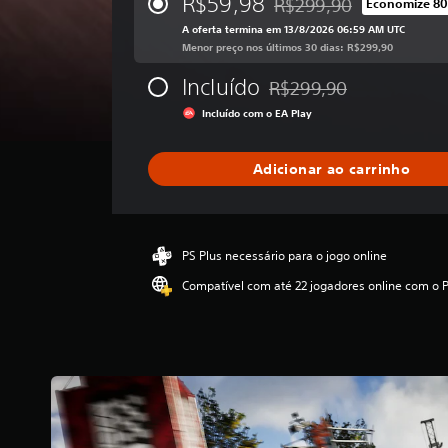
R$59,98
R$299,90
Economize 8
Desconto aplicado no preç
s
A oferta termina em 13/8/2026 06:59 AM UTC
t
Menor preço nos últimos 30 dias: R$299,90
r
e
Incluído
R$299,90
l
Desconto aplicado no preço
a
Incluído com o EA Play
s
,
a
Adicionar ao carrinho
c
l
a
s
PS Plus necessário para o jogo online
s
i
Compatível com até 22 jogadores online com o P
f
i
c
a
ç
ã
o
m