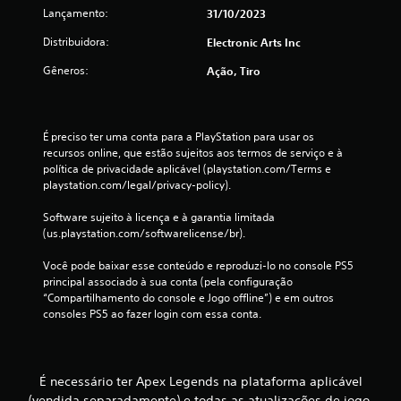
i
u
Lançamento:
m
31/10/2023
d
í
e
a
c
Distribuidora:
Electronic Arts Inc
n
s
o
t
a
n
Gêneros:
Ação, Tiro
e
l
e
o
g
s
u
u
p
p
m
r
É preciso ter uma conta para a PlayStation para usar os 
e
a
e
recursos online, que estão sujeitos aos termos de serviço e à 
l
s
d
política de privacidade aplicável (playstation.com/Terms e 
a
o
e
playstation.com/legal/privacy-policy).
v
p
f
i
ç
i
Software sujeito à licença e à garantia limitada 
b
õ
n
(us.playstation.com/softwarelicense/br).
r
e
i
a
s
d
Você pode baixar esse conteúdo e reproduzi-lo no console PS5 
ç
d
o
principal associado à sua conta (pela configuração 
ã
e
s
“Compartilhamento do console e Jogo offline”) e em outros 
o
s
p
consoles PS5 ao fazer login com essa conta.
d
e
a
o
n
r
c
s
a
o
i
s
É necessário ter Apex Legends na plataforma aplicável
n
b
e
(vendida separadamente) e todas as atualizações de jogo.
t