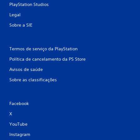
i
o
PlayStation Studios
c
r
o
e
Legal
s
s
.
Sobre a SIE
c
o
m
I
m
n
a
Termos de serviço da PlayStation
v
i
e
Política de cancelamento da PS Store
s
r
f
Avisos de saúde
s
a
c
ã
Sobre as classificações
i
o
l
d
i
o
d
c
Facebook
a
o
d
X
n
e
t
.
YouTube
r
o
Instagram
C
l