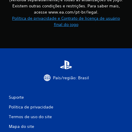
i
c
r
Existem outras condições e restrições. Para saber mais,
l
o
o
i
acesse www.ea.com/pt-br/legal.
m
l
d
u
Política de privacidade e Contrato de licença de usuário
e
a
n
final do jogo
.
d
i
e
c
d
a
o
r
s
c
c
o
o
m
n
o
t
s
r
o
País/região: Brasil
o
u
l
t
e
r
s
Suporte
o
a
s
Política de privacidade
n
j
a
o
Termos de uso do site
l
g
ó
a
Mapa do site
g
d