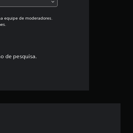
l
a
uma equipe de moderadores.
hes.
s
s
i
o de pesquisa.
f
i
c
a
ç