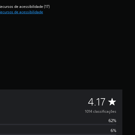
ecursos de acessibilidade (17)
ecursos de acessibilidade
D
4.17
e
1014 classificações
62%
5
6%