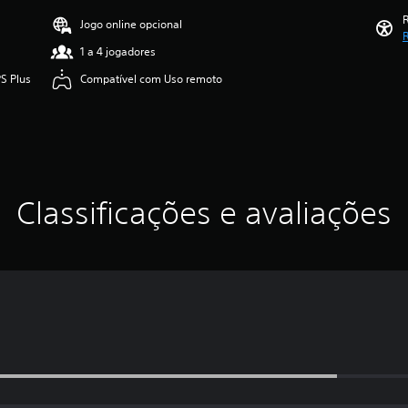
R
Jogo online opcional
R
1 a 4 jogadores
S Plus
Compatível com Uso remoto
Classificações e avaliações