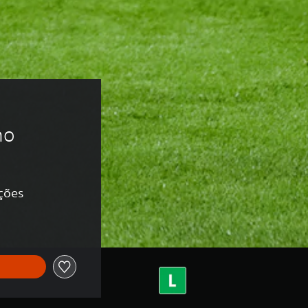
 
no
ações