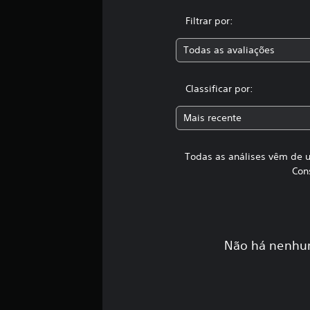
m
t
Filtrar por:
o
t
Todas as avaliações
a
l
d
Classificar por:
e
1
Mais recente
9
6
c
Todas as análises vêm de u
l
Con
a
s
s
i
f
i
Não há nenhum
c
a
ç
õ
e