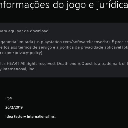
nformações do jogo e jurídic
para equipar de download.
à garantia limitada (us.playstation.com/softwarelicense/br). É precis
jeitos aos termos de serviço e à política de privacidade aplicável 
rk.com/privacy-policy).
E HEART All rights reserved. Death end reQuest is a trademark of
 International, Inc.
PS4
26/2/2019
Idea Factory International Inc.