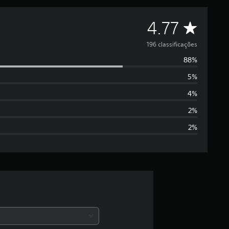
D
4.77
e
196 classificações
88%
5
5%
e
4%
s
2%
2%
t
r
e
l
a