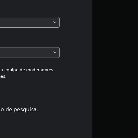
s
,
a
c
l
a
uma equipe de moderadores.
hes.
s
s
i
o de pesquisa.
f
i