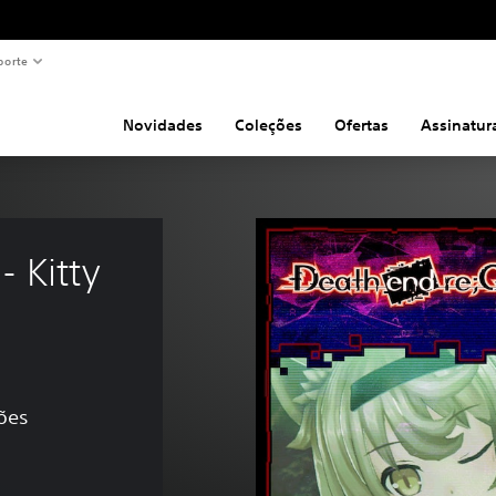
porte
Novidades
Coleções
Ofertas
Assinatur
 Kitty 
ções