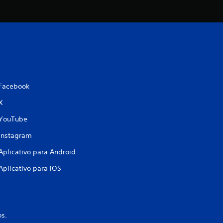
t
r
e
l
Facebook
a
X
s
YouTube
e
Instagram
Aplicativo para Android
m
Aplicativo para iOS
u
m
os.
t