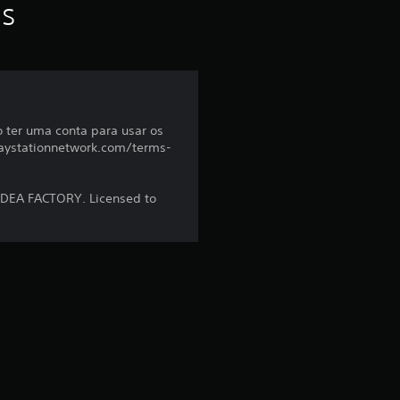
f
as
o
i
d
o ter uma conta para usar os
(playstationnetwork.com/terms-
e
4
 IDEA FACTORY. Licensed to
.
7
7
e
s