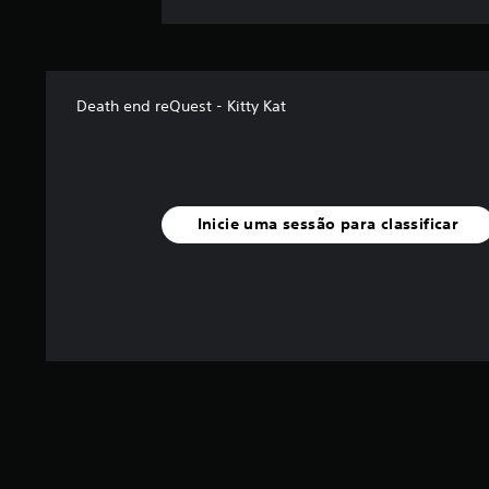
s
Death end reQuest - Kitty Kat
Inicie uma sessão para classificar