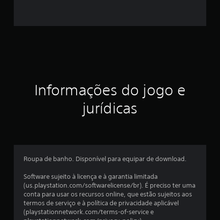
5
e
s
t
r
Informações do jogo e
e
jurídicas
l
a
s
Roupa de banho. Disponível para equipar de download.
e
Software sujeito à licença e à garantia limitada
m
(us.playstation.com/softwarelicense/br). É preciso ter uma
conta para usar os recursos online, que estão sujeitos aos
u
termos de serviço e à política de privacidade aplicável
(playstationnetwork.com/terms-of-service e