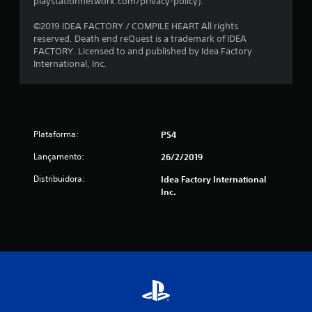
m
playstationnetwork.com/privacy-policy).
t
©2019 IDEA FACTORY / COMPILE HEART All rights
reserved. Death end reQuest is a trademark of IDEA
o
FACTORY. Licensed to and published by Idea Factory
International, Inc.
t
a
l
Plataforma:
PS4
d
Lançamento:
26/2/2019
e
Distribuidora:
Idea Factory International
Inc.
1
8
4
c
l