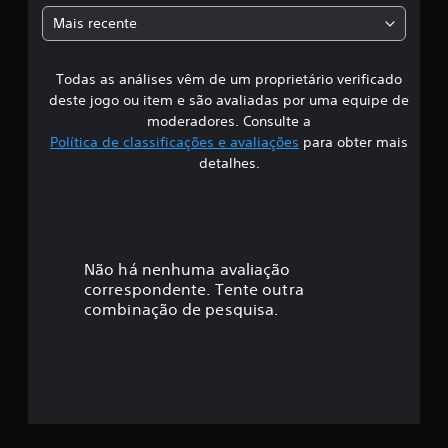
a
e
Mais recente
1
s
8
4
Todas as análises vêm de um proprietário verificado
s
c
deste jogo ou item e são avaliadas por uma equipe de
l
i
moderadores. Consulte a
a
Política de classificações e avaliações
para obter mais
s
f
s
detalhes.
i
i
f
i
c
c
a
a
Não há nenhuma avaliação
ç
õ
correspondente. Tente outra
ç
e
combinação de pesquisa.
s
ã
o
m