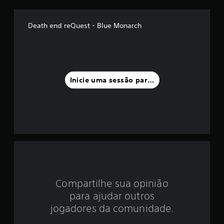
é
d
Death end reQuest - Blue Monarch
i
a
f
Inicie uma sessão para classificar
o
i
d
e
4
Compartilhe sua opinião
.
para ajudar outros
8
jogadores da comunidade.