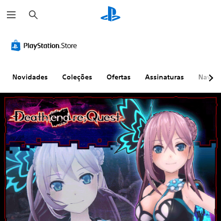
P
e
s
q
u
i
s
a
r
Novidades
Coleções
Ofertas
Assinaturas
Naveg