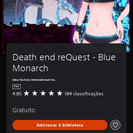
Death end reQuest - Blue 
Monarch
Idea Factory International Inc.
PS4
4.85
184 classificações
D
e
5
Gratuito
e
s
t
Adicionar à biblioteca
r
e