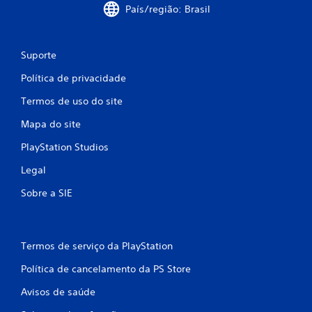
País/região: Brasil
a
s
Suporte
s
Política de privacidade
i
Termos de uso do site
f
Mapa do site
PlayStation Studios
i
Legal
c
Sobre a SIE
a
ç
Termos de serviço da PlayStation
õ
Política de cancelamento da PS Store
e
Avisos de saúde
s