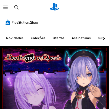
P
e
s
q
u
i
s
a
r
Novidades
Coleções
Ofertas
Assinaturas
Naveg