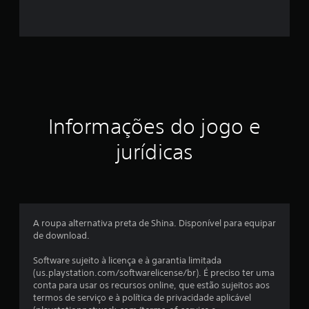
e
s
t
r
e
Informações do jogo e
l
jurídicas
a
s
e
A roupa alternativa preta de Shina. Disponível para equipar
m
de download.
u
Software sujeito à licença e à garantia limitada
(us.playstation.com/softwarelicense/br). É preciso ter uma
m
conta para usar os recursos online, que estão sujeitos aos
termos de serviço e à política de privacidade aplicável