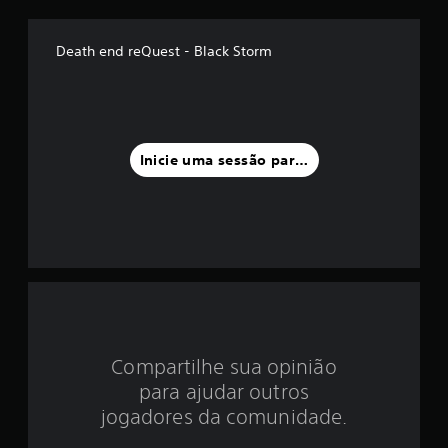
é
d
Death end reQuest - Black Storm
i
a
f
Inicie uma sessão para classificar
o
i
d
e
4
Compartilhe sua opinião
.
para ajudar outros
9
jogadores da comunidade.