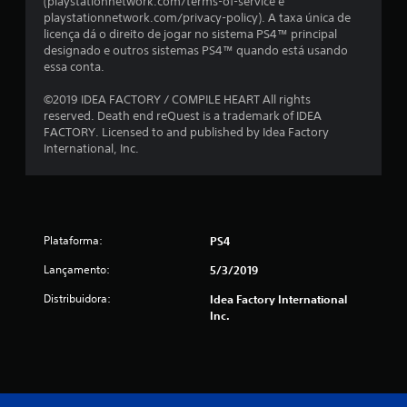
t
(playstationnetwork.com/terms-of-service e
playstationnetwork.com/privacy-policy). A taxa única de
o
licença dá o direito de jogar no sistema PS4™ principal
designado e outros sistemas PS4™ quando está usando
t
essa conta.
a
©2019 IDEA FACTORY / COMPILE HEART All rights
reserved. Death end reQuest is a trademark of IDEA
l
FACTORY. Licensed to and published by Idea Factory
International, Inc.
d
e
7
Plataforma:
PS4
9
Lançamento:
5/3/2019
c
Distribuidora:
Idea Factory International
Inc.
l
a
s