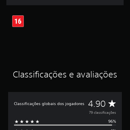
l
a
s
,
a
c
l
a
s
s
i
f
i
c
Classificações e avaliações
a
ç
ã
o
m
D
4.90
é
Classificações globais dos jogadores
d
e
79 classificações
i
a
96%
5
f
o