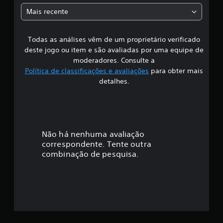
a
7
Mais recente
9
s
c
l
Todas as análises vêm de um proprietário verificado
s
a
deste jogo ou item e são avaliadas por uma equipe de
s
i
moderadores. Consulte a
s
Política de classificações e avaliações
para obter mais
i
f
f
detalhes.
i
i
c
a
c
ç
õ
a
Não há nenhuma avaliação
e
s
correspondente. Tente outra
ç
combinação de pesquisa.
ã
o
m