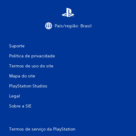
s
i
País/região: Brasil
f
i
Suporte
c
Política de privacidade
a
Termos de uso do site
ç
Mapa do site
PlayStation Studios
õ
Legal
e
Sobre a SIE
s
Termos de serviço da PlayStation