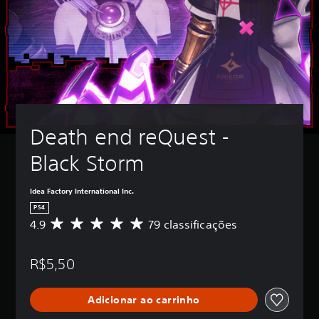
Death end reQuest - 
Black Storm
Idea Factory International Inc.
PS4
4.9
79 classificações
D
e
5
R$5,50
e
s
t
Adicionar ao carrinho
r
e