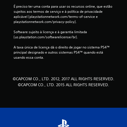
1
É preciso ter uma conta para usar os recursos online, que estão 
sujeitos aos termos de serviço e à política de privacidade 
1
aplicável (playstationnetwork.com/terms-of-service e 
playstationnetwork.com/privacy-policy).
8
Software sujeito à licença e à garantia limitada 
(us.playstation.com/softwarelicense/br).
6
A taxa única de licença dá o direito de jogar no sistema PS4™ 
6
principal designado e outros sistemas PS4™ quando está 
usando essa conta.
c
l
©CAPCOM CO., LTD. 2012, 2017 ALL RIGHTS RESERVED.
a
©CAPCOM CO., LTD. 2015 ALL RIGHTS RESERVED.
s
s
i
f