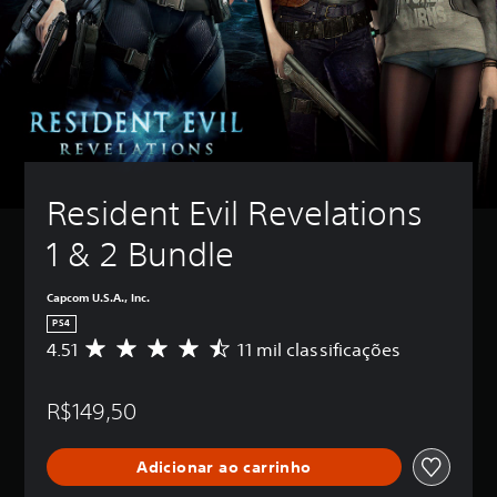
Resident Evil Revelations 
1 & 2 Bundle
Capcom U.S.A., Inc.
PS4
4.51
11 mil classificações
D
e
5
R$149,50
e
s
t
Adicionar ao carrinho
r
e