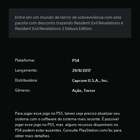
s
Entre em um mundo de terror de sobrevivência com este
e
pacote com desconto trazendo Resident Evil Revelations e
Resident Evil Revelations 2 Deluxe Edition.
m
u
m
Plataforma:
PS4
t
Lançamento:
29/8/2017
o
Distribuidora:
Capcom U.S.A., Inc.
t
Gêneros:
Ação, Terror
a
l
Para jogar esse jogo no PS5, talvez seja preciso atualizar seu 
sistema com o software do sistema mais recente. É possível 
d
jogar esse jogo no PS5, mas  alguns recursos disponíveis no 
PS4 podem estar ausentes. Consulte PlayStation.com/bc para 
e
obter mais detalhes.