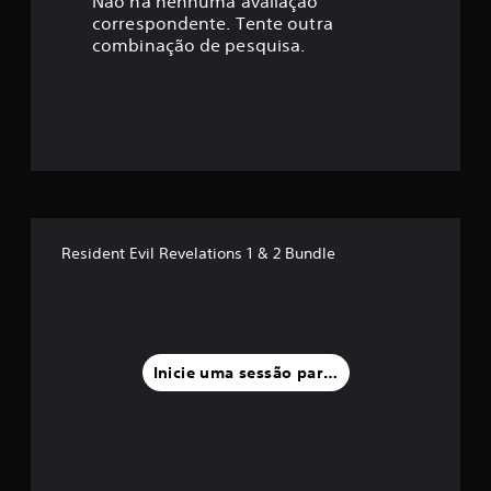
a
Não há nenhuma avaliação
correspondente. Tente outra
ç
combinação de pesquisa.
ã
o
m
é
d
Resident Evil Revelations 1 & 2 Bundle
i
a
f
Inicie uma sessão para classificar
o
i