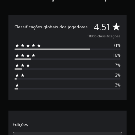
D
4.51
Classificações globais dos jogadores
e
11866 classificações
71%
5
16%
e
7%
s
2%
t
3%
r
e
l
a
Edições: