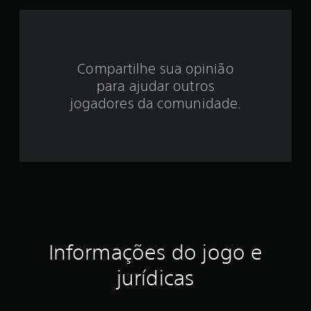
d
e
4
Compartilhe sua opinião
.
para ajudar outros
5
jogadores da comunidade.
1
e
s
t
r
Informações do jogo e
e
jurídicas
l
a