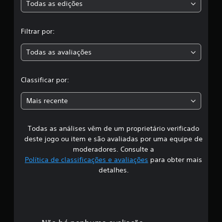
s
Todas as edições
,
Filtrar por:
a
Todas as avaliações
c
l
Classificar por:
a
Mais recente
s
Todas as análises vêm de um proprietário verificado
s
deste jogo ou item e são avaliadas por uma equipe de
i
moderadores. Consulte a
Política de classificações e avaliações
para obter mais
f
detalhes.
i
c