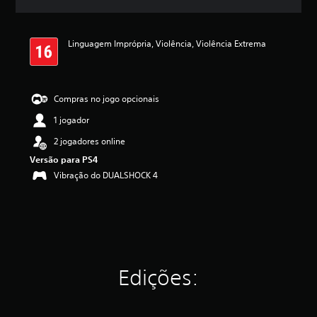
l
a
s
Linguagem Imprópria, Violência, Violência Extrema
,
a
c
l
a
Compras no jogo opcionais
s
1 jogador
s
i
2 jogadores online
f
Versão para PS4
i
c
Vibração do DUALSHOCK 4
a
ç
ã
o
m
é
d
Edições:
i
a
f
o