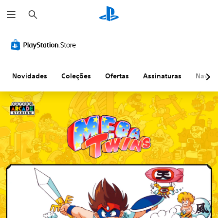
P
e
s
q
u
i
s
a
r
Novidades
Coleções
Ofertas
Assinaturas
Naveg