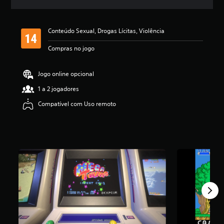
l
a
s
Conteúdo Sexual, Drogas Lícitas, Violência
,
a
Compras no jogo
c
l
a
Jogo online opcional
s
s
1 a 2 jogadores
i
Compatível com Uso remoto
f
i
c
a
ç
ã
o
m
é
d
i
a
f
o