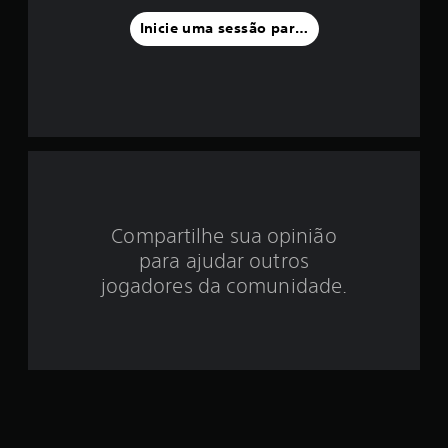
f
Inicie uma sessão para classificar
o
i
d
e
4
Compartilhe sua opinião
.
para ajudar outros
4
jogadores da comunidade.
6
e
s
t