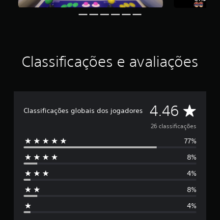
i
d
e
4
.
4
Classificações e avaliações
6
e
s
t
r
e
D
4.46
Classificações globais dos jogadores
l
a
e
26 classificações
s
e
77%
5
m
8%
u
e
m
4%
t
s
o
8%
t
t
a
4%
l
r
d