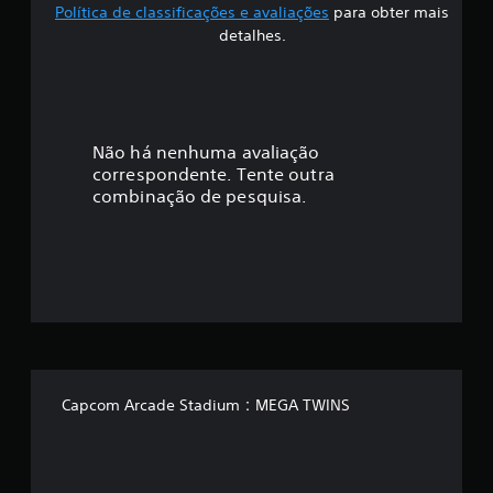
Política de classificações e avaliações
para obter mais
f
detalhes.
i
c
a
Não há nenhuma avaliação
correspondente. Tente outra
ç
combinação de pesquisa.
ã
o
m
é
d
Capcom Arcade Stadium：MEGA TWINS
i
a