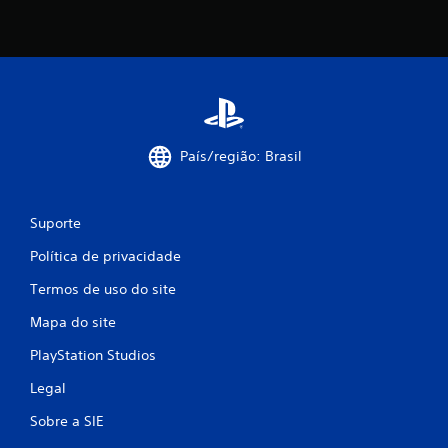
f
i
c
a
ç
País/região: Brasil
õ
Suporte
e
Política de privacidade
s
Termos de uso do site
Mapa do site
PlayStation Studios
Legal
Sobre a SIE