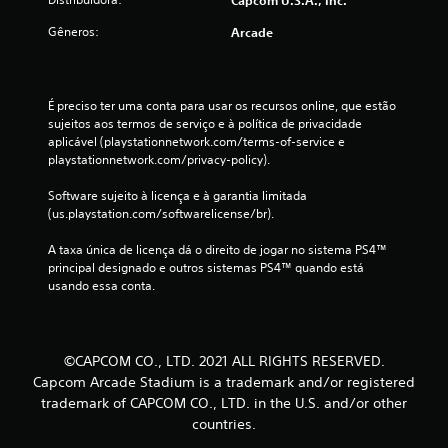
a
Gêneros:
Arcade
l
d
É preciso ter uma conta para usar os recursos online, que estão 
e
sujeitos aos termos de serviço e à política de privacidade 
aplicável (playstationnetwork.com/terms-of-service e 
2
playstationnetwork.com/privacy-policy).
6
Software sujeito à licença e à garantia limitada 
(us.playstation.com/softwarelicense/br).
c
A taxa única de licença dá o direito de jogar no sistema PS4™ 
principal designado e outros sistemas PS4™ quando está 
l
usando essa conta.
a
s
©CAPCOM CO., LTD. 2021 ALL RIGHTS RESERVED.
s
Capcom Arcade Stadium is a trademark and/or registered
trademark of CAPCOM CO., LTD. in the U.S. and/or other
i
countries.