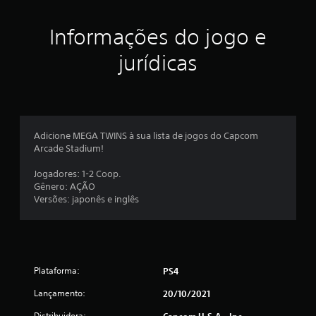
r
Informações do jogo e
e
jurídicas
l
a
s
Adicione MEGA TWINS à sua lista de jogos do Capcom
e
Arcade Stadium!
m
Jogadores: 1-2 Coop.
Gênero: AÇÃO
u
Versões: japonês e inglês
m
t
Plataforma:
o
PS4
Lançamento:
20/10/2021
t
Distribuidora:
Capcom U.S.A., Inc.