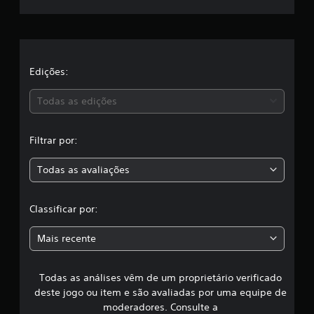
e
e
2
6
l
c
l
a
Edições:
a
s
s
s
Todas as edições
i
,
f
i
Filtrar por:
a
c
a
Todas as avaliações
c
ç
õ
l
e
Classificar por:
s
a
Mais recente
s
Todas as análises vêm de um proprietário verificado
s
deste jogo ou item e são avaliadas por uma equipe de
i
moderadores. Consulte a