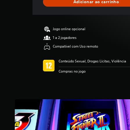
Adicionar ao carrinho
r
e
l
a
s
Jogo online opcional
,
a
1 a 2 jogadores
c
Compatível com Uso remoto
l
a
s
Conteúdo Sexual, Drogas Lícitas, Violência
s
i
Compras no jogo
f
i
c
a
ç
ã
o
m
é
d