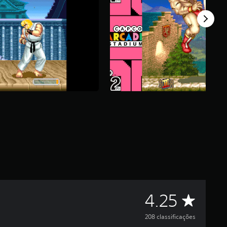
D
4.25
e
208 classificações