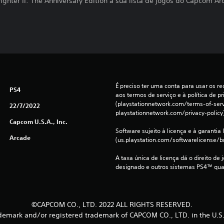
ighter II: The Anniversary Edition à sua lista de jogos do Capcom A
É preciso ter uma conta para usar os rec
PS4
aos termos de serviço e à política de pr
(playstationnetwork.com/terms-of-servi
22/7/2022
playstationnetwork.com/privacy-policy)
Capcom U.S.A., Inc.
Software sujeito à licença e à garantia l
Arcade
(us.playstation.com/softwarelicense/br
A taxa única de licença dá o direito de 
designado e outros sistemas PS4™ qua
©CAPCOM CO., LTD. 2022 ALL RIGHTS RESERVED.
emark and/or registered trademark of CAPCOM CO., LTD. in the U.S.