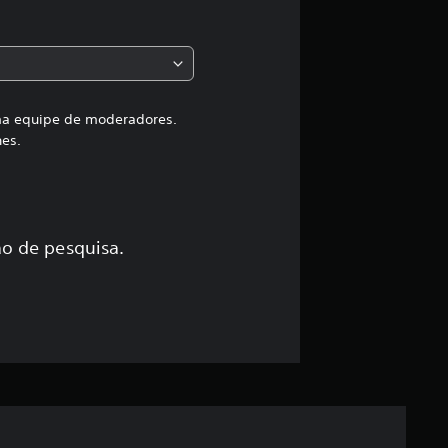
a
c
l
a
uma equipe de moderadores.
hes.
s
s
i
o de pesquisa.
f
i
c
a