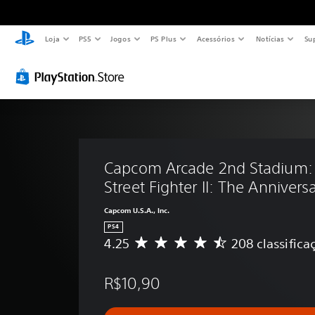
Loja
PS5
Jogos
PS Plus
Acessórios
Notícias
Su
Capcom Arcade 2nd Stadium:
Street Fighter II: The Annivers
Capcom U.S.A., Inc.
PS4
4.25
208 classifica
D
e
5
R$10,90
e
s
t