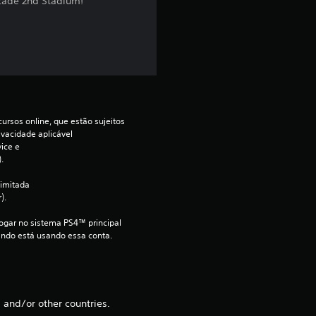
rcade 2nd Stadium!
d
e
4
.
ursos online, que estão sujeitos 
2
ivacidade aplicável 
ce e 
.
5
imitada 
e
).
s
jogar no sistema PS4™ principal 
ndo está usando essa conta.
t
r
 and/or other countries.