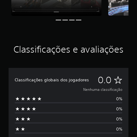
Classificações e avaliações
N
0.0
Classificações globais dos jogadores
e
Nenhuma classificação
0%
n
0%
h
0%
u
0%
m