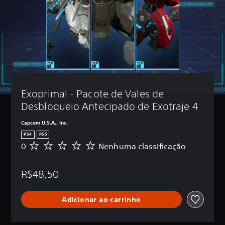
Exoprimal - Pacote de Vales de 
Desbloqueio Antecipado de Exotraje 4
Capcom U.S.A., Inc.
PS4
PS5
0
Nenhuma classificação
N
e
n
R$48,50
h
u
m
Adicionar ao carrinho
a
c
l