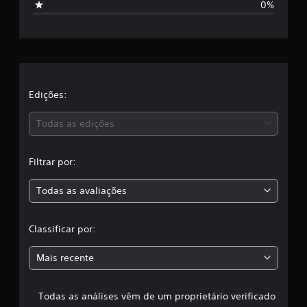
0%
a
c
l
a
Edições:
s
Todas as edições
s
Filtrar por:
i
Todas as avaliações
f
i
Classificar por:
c
Mais recente
a
Todas as análises vêm de um proprietário verificado
ç