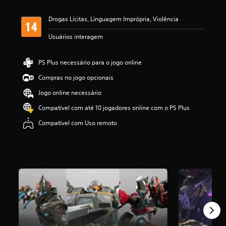
a
s
Drogas Lícitas, Linguagem Imprópria, Violência
s
i
Usuários interagem
f
i
c
PS Plus necessário para o jogo online
a
ç
Compras no jogo opcionais
ã
Jogo online necessário
o
Compatível com até 10 jogadores online com o PS Plus
Compatível com Uso remoto