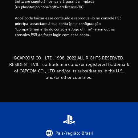
Software sujeito à licença e à garantia limitada 
4
(us.playstation.com/softwarelicense/br).
Você pode baixar esse conteúdo e reproduzi-lo no console PS5 
1
principal associado à sua conta (pela configuração 
“Compartilhamento do console e Jogo offline”) e em outros 
c
consoles PS5 ao fazer login com essa conta.
l
a
©CAPCOM CO., LTD. 1998, 2022 ALL RIGHTS RESERVED.
s
RESIDENT EVIL is a trademark and/or registered trademark
of CAPCOM CO., LTD and/or its subsidiaries in the U.S.
s
and/or other countries.
i
f
i
c
a
País/região: Brasil