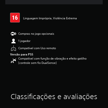
l
a
s
,
Linguagem Imprópria, Violência Extrema
a
c
l
a
Compras no jogo opcionais
s
1 jogador
s
i
Compatível com Uso remoto
f
Versão para PS5
i
Compatível com função de vibração e efeito gatilho
c
(controle sem fio DualSense)
a
ç
ã
o
m
é
d
i
Classificações e avaliações
a
f
o