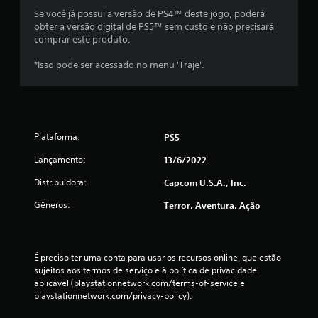
Se você já possui a versão de PS4™ deste jogo, poderá
e
obter a versão digital de PS5™ sem custo e não precisará
comprar este produto.
m
*Isso pode ser acessado no menu 'Traje'.
u
m
t
Plataforma:
PS5
o
Lançamento:
13/6/2022
t
Distribuidora:
Capcom U.S.A., Inc.
a
Gêneros:
Terror, Aventura, Ação
l
d
É preciso ter uma conta para usar os recursos online, que estão 
sujeitos aos termos de serviço e à política de privacidade 
e
aplicável (playstationnetwork.com/terms-of-service e 
playstationnetwork.com/privacy-policy).
2