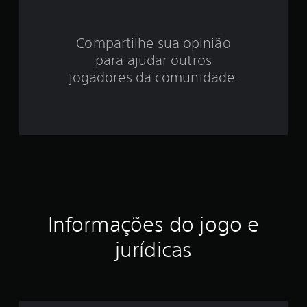
e
4
Compartilhe sua opinião
.
para ajudar outros
5
jogadores da comunidade.
3
e
s
t
r
Informações do jogo e
e
jurídicas
l
a
s