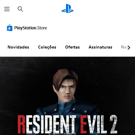
P
e
s
q
u
i
s
a
r
Novidades
Coleções
Ofertas
Assinaturas
Naveg