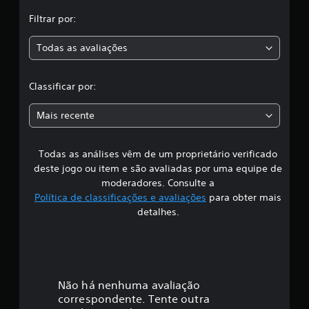
,
e
Filtrar por:
2
a
4
Todas as avaliações
1
c
c
l
l
a
Classificar por:
s
a
s
Mais recente
i
s
f
i
Todas as análises vêm de um proprietário verificado
s
c
deste jogo ou item e são avaliadas por uma equipe de
a
i
moderadores. Consulte a
ç
Política de classificações e avaliações
para obter mais
õ
f
e
detalhes.
s
i
c
a
Não há nenhuma avaliação
correspondente. Tente outra