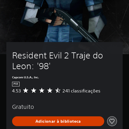
Resident Evil 2 Traje do 
Leon: '98'
Capcom U.S.A., Inc.
PS5
4.53
241 classificações
D
e
5
Gratuito
e
s
t
Adicionar à biblioteca
r
e