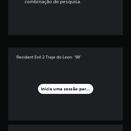
ç
combinação de pesquisa.
ã
o
m
é
d
Resident Evil 2 Traje do Leon: '98'
i
a
f
Inicie uma sessão para classificar
o
i
d