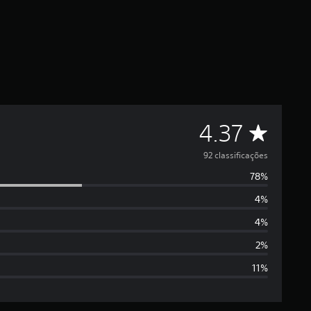
D
4.37
e
92 classificações
78%
5
4%
e
4%
s
2%
11%
t
r