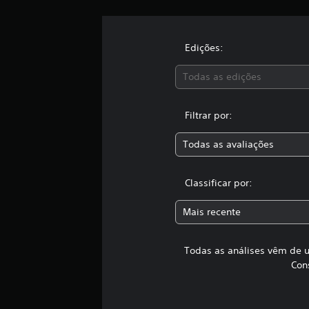
e
9
2
c
Edições:
l
a
Todas as edições
s
s
i
Filtrar por:
f
i
Todas as avaliações
c
a
ç
Classificar por:
õ
e
Mais recente
s
Todas as análises vêm de u
Con