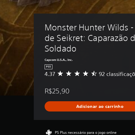
Monster Hunter Wilds -
de Seikret: Caparazão d
Soldado
Capcom U.S.A., Inc.
PS5
4.37
92 classificaç
D
e
5
R$25,90
e
s
t
Adicionar ao carrinho
r
e
l
a
s
PS Plus necessário para o jogo online