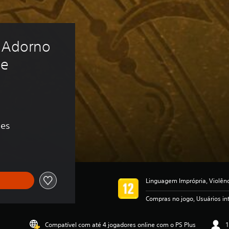
 Adorno 
e 
ões
Linguagem Imprópria, Violên
Compras no jogo, Usuários i
Compatível com até 4 jogadores online com o PS Plus
1