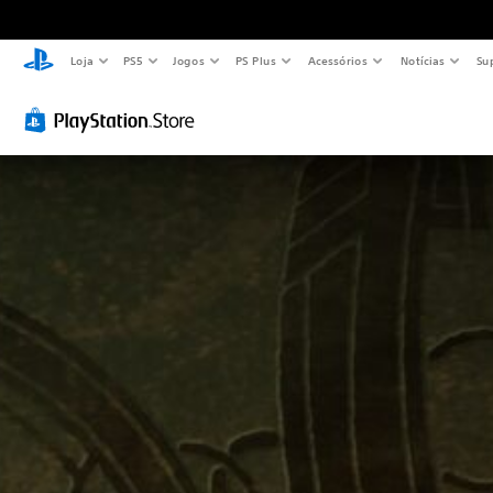
Loja
PS5
Jogos
PS Plus
Acessórios
Notícias
Su