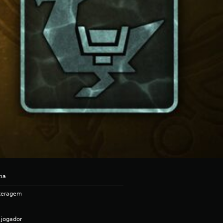
cia
nteragem
 jogador