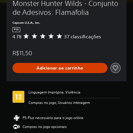
Monster Hunter Wilds - Conjunto 
de Adesivos: Flamafolia
Capcom U.S.A., Inc.
PS5
4.78
37 classificações
D
e
5
R$11,50
e
s
t
Adicionar ao carrinho
r
e
l
a
s
Linguagem Imprópria, Violência
,
a
Compras no jogo, Usuários interagem
c
l
a
PS Plus necessário para o jogo online
s
Compras no jogo opcionais
s
i