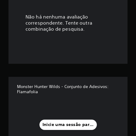
c
a
Não há nenhuma avaliação
correspondente. Tente outra
ç
combinação de pesquisa.
ã
o
m
é
d
Monster Hunter Wilds - Conjunto de Adesivos:
Flamafolia
i
a
f
Inicie uma sessão para classificar
o