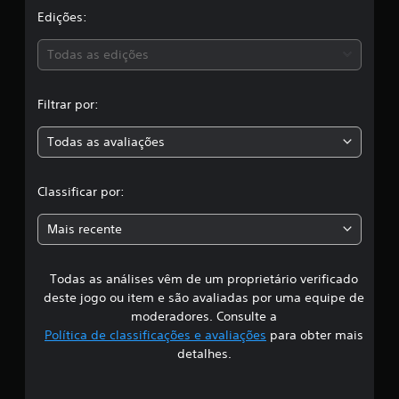
i
a
Edições:
c
a
s
ç
Todas as edições
õ
,
e
s
Filtrar por:
a
Todas as avaliações
c
l
Classificar por:
a
Mais recente
s
Todas as análises vêm de um proprietário verificado
s
deste jogo ou item e são avaliadas por uma equipe de
i
moderadores. Consulte a
Política de classificações e avaliações
para obter mais
f
detalhes.
i