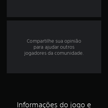
i
d
e
4
.
Compartilhe sua opinião
para ajudar outros
7
jogadores da comunidade.
8
e
s
t
r
e
Informações do jogo e