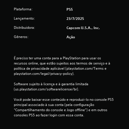
d
Plataforma:
PS5
e
Lançamento:
23/7/2025
3
Distribuidora:
Capcom U.S.A., Inc.
7
Gêneros:
Ação
c
l
É preciso ter uma conta para a PlayStation para usar os 
recursos online, que estão sujeitos aos termos de serviço e à 
a
política de privacidade aplicável (playstation.com/Terms e 
playstation.com/legal/privacy-policy).
s
Software sujeito à licença e à garantia limitada 
s
(us.playstation.com/softwarelicense/br).
i
Você pode baixar esse conteúdo e reproduzi-lo no console PS5 
principal associado à sua conta (pela configuração 
f
“Compartilhamento do console e Jogo offline”) e em outros 
consoles PS5 ao fazer login com essa conta.
i