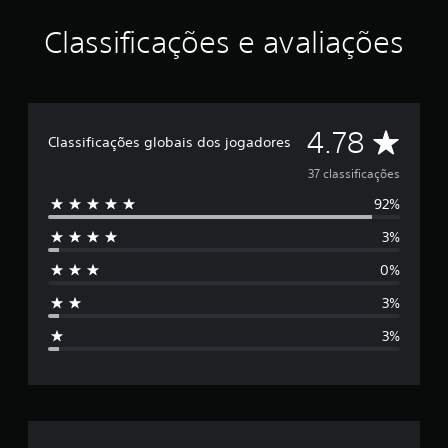
r
e
Classificações e avaliações
l
a
s
e
m
u
D
4.78
Classificações globais dos jogadores
m
t
e
37 classificações
o
t
92%
5
a
l
3%
e
d
0%
e
s
3
3%
7
t
c
3%
l
r
a
s
e
s
i
l
f