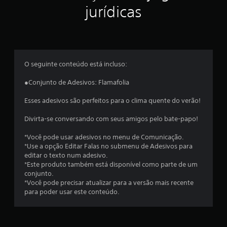
l
jurídicas
a
s
e
O seguinte conteúdo está incluso:
m
●Conjunto de Adesivos: Flamafolia
u
Esses adesivos são perfeitos para o clima quente do verão!
m
Divirta-se conversando com seus amigos pelo bate-papo!
t
*Você pode usar adesivos no menu de Comunicação.
*Use a opção Editar Falas no submenu de Adesivos para
o
editar o texto num adesivo.
*Este produto também está disponível como parte de um
t
conjunto.
*Você pode precisar atualizar para a versão mais recente
a
para poder usar este conteúdo.
l