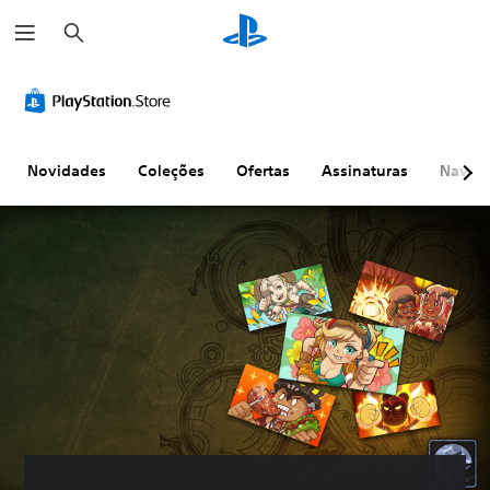
P
e
s
q
u
i
s
a
r
Novidades
Coleções
Ofertas
Assinaturas
Naveg