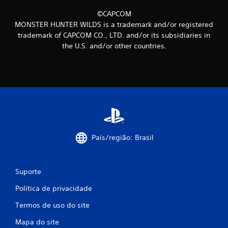
c
©CAPCOM
a
MONSTER HUNTER WILDS is a trademark and/or registered
trademark of CAPCOM CO., LTD. and/or its subsidiaries in
ç
the U.S. and/or other countries.
õ
e
s
País/região: Brasil
Suporte
Política de privacidade
Termos de uso do site
Mapa do site