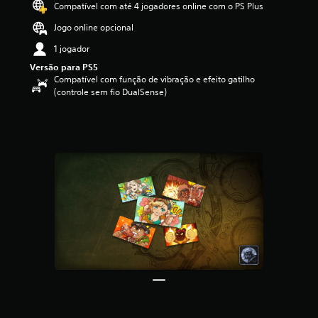
Compatível com até 4 jogadores online com o PS Plus
f
i
Jogo online opcional
c
1 jogador
a
ç
Versão para PS5
ã
Compatível com função de vibração e efeito gatilho
o
(controle sem fio DualSense)
m
é
d
i
a
f
o
i
d
e
4
.
7
8
e
s
t