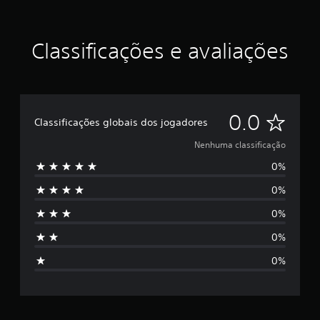
Classificações e avaliações
N
0.0
Classificações globais dos jogadores
e
Nenhuma classificação
0%
n
0%
h
0%
u
0%
m
0%
a
c