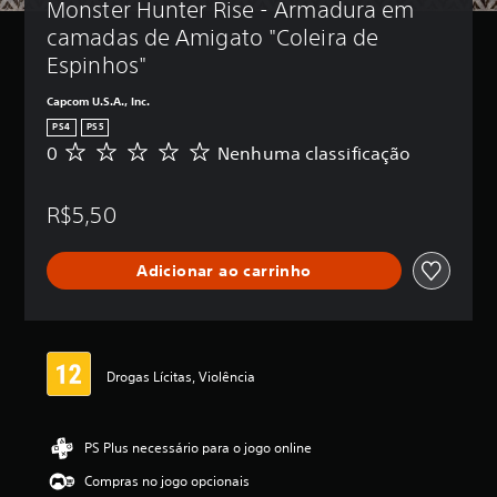
Monster Hunter Rise - Armadura em 
camadas de Amigato "Coleira de 
Espinhos"
Capcom U.S.A., Inc.
PS4
PS5
0
Nenhuma classificação
N
e
n
R$5,50
h
u
m
Adicionar ao carrinho
a
c
l
a
s
s
Drogas Lícitas, Violência
i
f
i
PS Plus necessário para o jogo online
c
a
Compras no jogo opcionais
ç