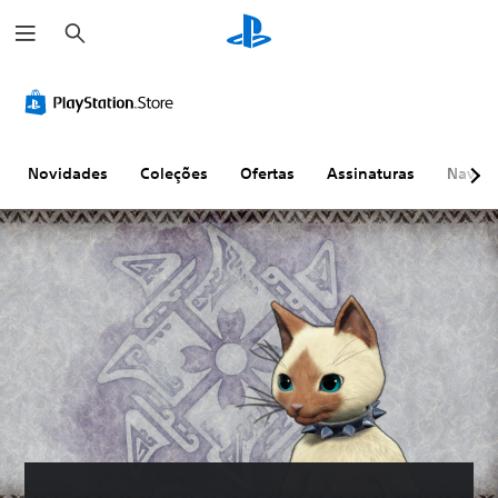
P
e
s
q
u
i
s
a
r
Novidades
Coleções
Ofertas
Assinaturas
Naveg