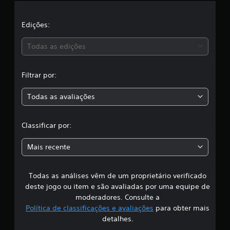
l
a
Edições:
s
Todas as edições
s
Filtrar por:
i
Todas as avaliações
f
i
Classificar por:
c
Mais recente
a
Todas as análises vêm de um proprietário verificado
ç
deste jogo ou item e são avaliadas por uma equipe de
ã
moderadores. Consulte a
Política de classificações e avaliações
para obter mais
o
detalhes.