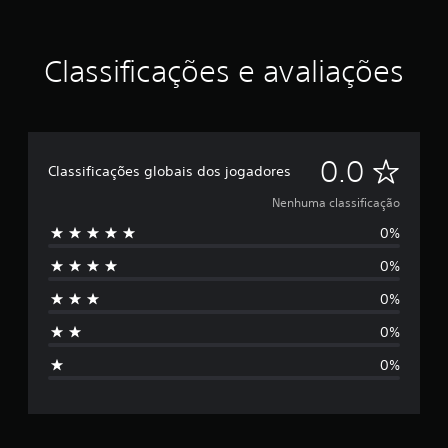
Classificações e avaliações
N
0.0
Classificações globais dos jogadores
e
Nenhuma classificação
0%
n
0%
h
0%
u
0%
m
0%
a
c