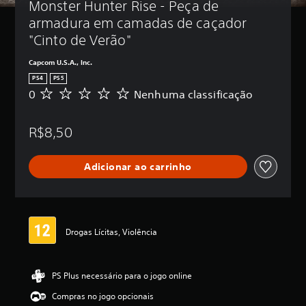
Monster Hunter Rise - Peça de 
armadura em camadas de caçador 
"Cinto de Verão"
Capcom U.S.A., Inc.
PS4
PS5
0
Nenhuma classificação
N
e
n
R$8,50
h
u
m
Adicionar ao carrinho
a
c
l
a
s
s
Drogas Lícitas, Violência
i
f
i
PS Plus necessário para o jogo online
c
a
Compras no jogo opcionais
ç