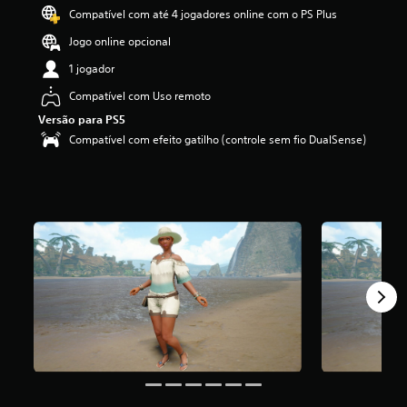
ã
Compatível com até 4 jogadores online com o PS Plus
o
Jogo online opcional
1 jogador
Compatível com Uso remoto
Versão para PS5
Compatível com efeito gatilho (controle sem fio DualSense)