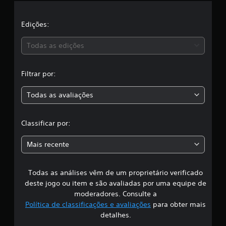
l
a
Edições:
s
Todas as edições
s
Filtrar por:
i
Todas as avaliações
f
i
Classificar por:
c
Mais recente
a
Todas as análises vêm de um proprietário verificado
ç
deste jogo ou item e são avaliadas por uma equipe de
ã
moderadores. Consulte a
Política de classificações e avaliações
para obter mais
o
detalhes.