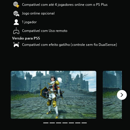
i
Compatível com até 4 jogadores online com o PS Plus
f
Jogo online opcional
i
c
1 jogador
a
ç
Compatível com Uso remoto
ã
Versão para PS5
o
Compatível com efeito gatilho (controle sem fio DualSense)
m
é
d
i
a
f
o
i
d
e
5
e
s
t
r
e
l