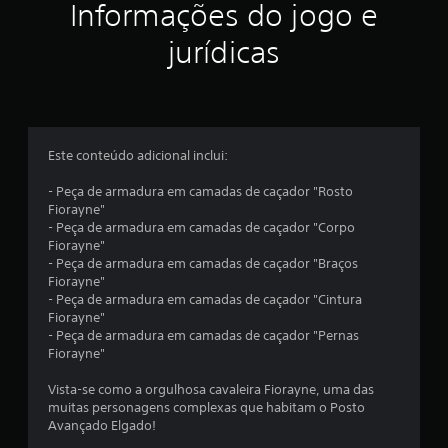
s
Informações do jogo e
e
jurídicas
m
u
m
Este conteúdo adicional inclui:
t
- Peça de armadura em camadas de caçador "Rosto
Fiorayne"
o
- Peça de armadura em camadas de caçador "Corpo
Fiorayne"
t
- Peça de armadura em camadas de caçador "Braços
Fiorayne"
a
- Peça de armadura em camadas de caçador "Cintura
Fiorayne"
l
- Peça de armadura em camadas de caçador "Pernas
Fiorayne"
d
Vista-se como a orgulhosa cavaleira Fiorayne, uma das
e
muitas personagens complexas que habitam o Posto
Avançado Elgado!