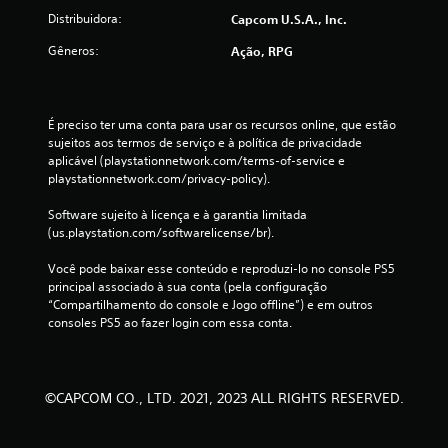
Distribuidora:
Capcom U.S.A., Inc.
e
Gêneros:
Ação, RPG
s
É preciso ter uma conta para usar os recursos online, que estão 
sujeitos aos termos de serviço e à política de privacidade 
aplicável (playstationnetwork.com/terms-of-service e 
playstationnetwork.com/privacy-policy).
Software sujeito à licença e à garantia limitada 
(us.playstation.com/softwarelicense/br).
Você pode baixar esse conteúdo e reproduzi-lo no console PS5 
principal associado à sua conta (pela configuração 
“Compartilhamento do console e Jogo offline”) e em outros 
consoles PS5 ao fazer login com essa conta.
©CAPCOM CO., LTD. 2021, 2023 ALL RIGHTS RESERVED.