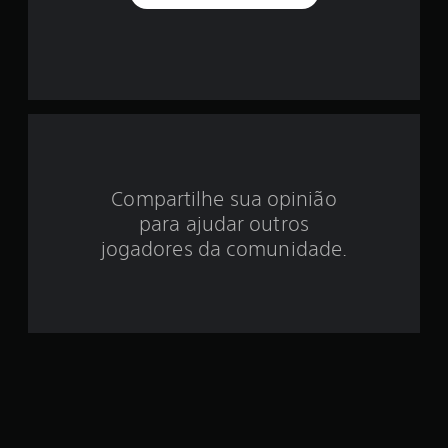
o
i
d
e
5
e
Compartilhe sua opinião
para ajudar outros
s
jogadores da comunidade.
t
r
e
l
a