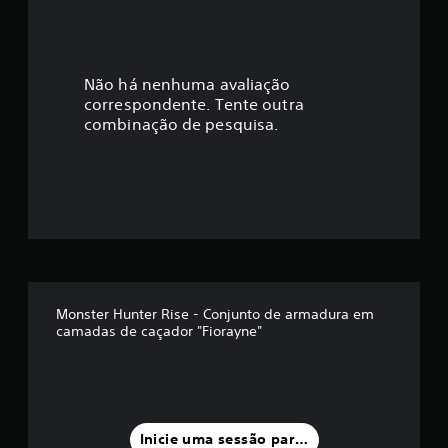
i
c
a
Não há nenhuma avaliação
correspondente. Tente outra
ç
combinação de pesquisa.
ã
o
m
é
d
Monster Hunter Rise - Conjunto de armadura em
camadas de caçador "Fiorayne"
i
a
f
Inicie uma sessão para classificar