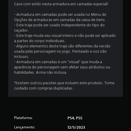
2
Cace com estilo nesta armadura em camadas especial!
c
- Armadura em camadas pode ser usada no Menu de
l
Opções de armaduras em camadas da caixa de itens.
- Este traje pode ser usado independente do tipo do
caçador.
a
- Este traje muda seu visual inteiro e não pode ser aplicado
a partes do corpo individuais.
s
- Alguns elementos deste traje são diferentes da versão
usada pela personagem no jogo. Penteado e voz não
s
inclusos.
- Armadura em camadas é um "visual" que muda a
i
aparência do personagem sem afetar seus atributos ou
habilidades. Arma não inclusa.
f
*Existem outros pacotes que incluem este produto. Tome
i
cuidado com compras duplicadas.
c
a
ç
Plataforma:
PS4, PS5
Lançamento:
12/5/2023
õ