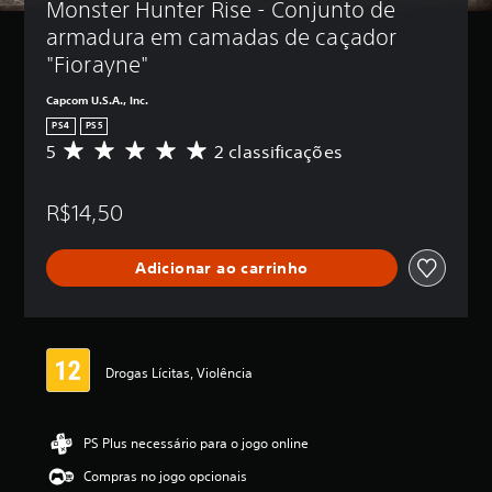
Monster Hunter Rise - Conjunto de 
armadura em camadas de caçador 
"Fiorayne"
Capcom U.S.A., Inc.
PS4
PS5
5
2 classificações
D
e
5
R$14,50
e
s
t
Adicionar ao carrinho
r
e
l
a
s
,
Drogas Lícitas, Violência
a
c
l
PS Plus necessário para o jogo online
a
s
Compras no jogo opcionais
s