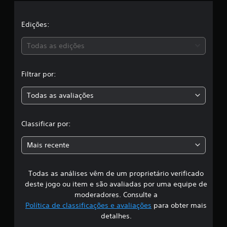
ç
l
õ
e
a
Edições:
s
s
Todas as edições
,
Filtrar por:
a
Todas as avaliações
c
l
Classificar por:
a
Mais recente
s
Todas as análises vêm de um proprietário verificado
s
deste jogo ou item e são avaliadas por uma equipe de
i
moderadores. Consulte a
Política de classificações e avaliações
para obter mais
f
detalhes.