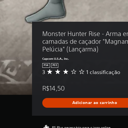
Monster Hunter Rise - Arma e
camadas de caçador "Magnam
Pelúcia" (Lançarma)
Capcom U.S.A., Inc.
PS4
PS5
3
1 classificação
D
e
5
R$14,50
e
s
t
Adicionar ao carrinho
r
e
l
a
s
PS Plus necessário para o jogo online