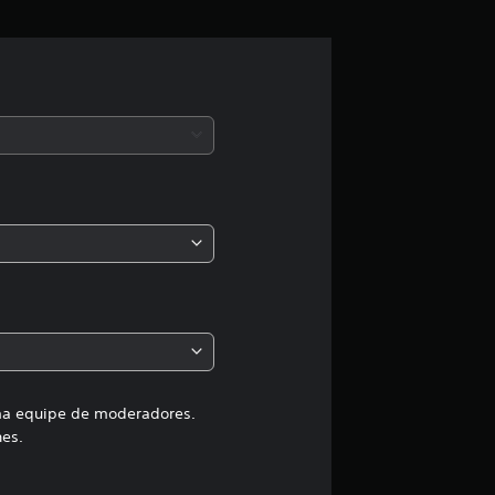
r
e
l
a
s
,
a
c
l
a
uma equipe de moderadores.
hes.
s