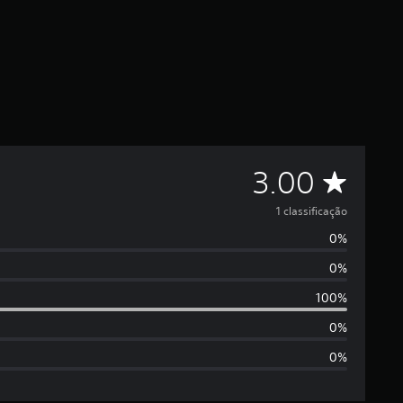
D
3.00
e
1 classificação
0%
5
0%
e
100%
s
0%
0%
t