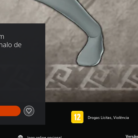
m 
alo de 
Drogas Lícitas, Violência
Versão
Jogo online opcional