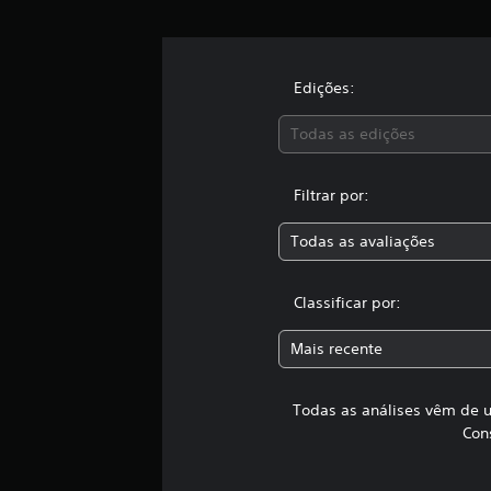
l
a
s
s
Edições:
i
f
Todas as edições
i
c
a
Filtrar por:
ç
õ
e
Todas as avaliações
s
Classificar por:
Mais recente
Todas as análises vêm de u
Con