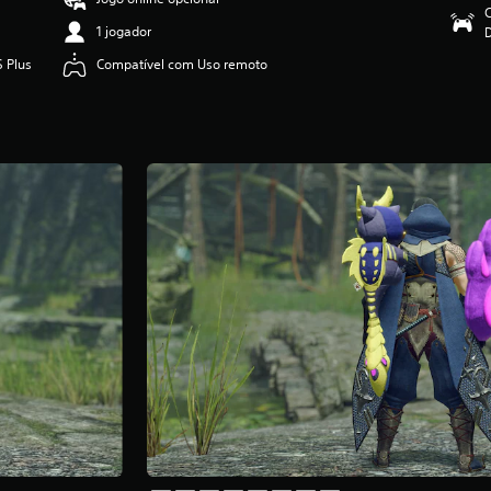
C
1 jogador
S Plus
Compatível com Uso remoto