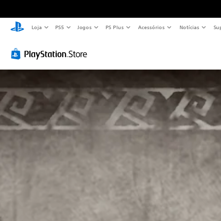
Loja
PS5
Jogos
PS Plus
Acessórios
Notícias
Su