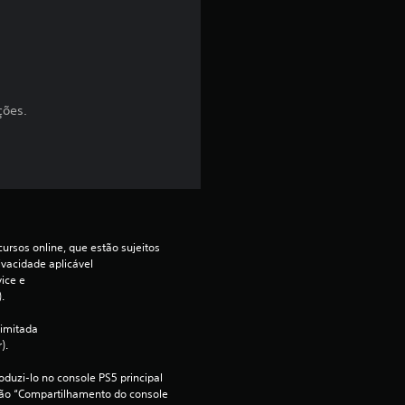
s
t
r
ções.
e
l
a
s
ursos online, que estão sujeitos 
ivacidade aplicável 
e
ce e 
.
m
imitada 
u
).
duzi-lo no console PS5 principal 
m
ção “Compartilhamento do console 