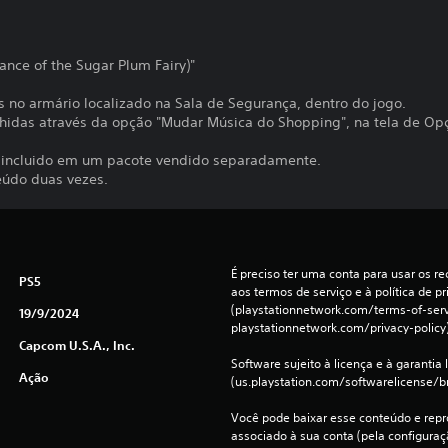
ance of the Sugar Plum Fairy)"
s no armário localizado na Sala de Segurança, dentro do jogo.
hidas através da opção "Mudar Música do Shopping", na tela de Op
 incluido em um pacote vendido separadamente.
eúdo duas vezes.
É preciso ter uma conta para usar os rec
PS5
aos termos de serviço e à política de pr
(playstationnetwork.com/terms-of-servi
19/9/2024
playstationnetwork.com/privacy-policy)
Capcom U.S.A., Inc.
Software sujeito à licença e à garantia l
Ação
(us.playstation.com/softwarelicense/br
Você pode baixar esse conteúdo e repro
associado à sua conta (pela configura