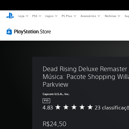
Loja
PS5
Jogos
PS Plus
Acessórios
Notícias
Su
Dead Rising Deluxe Remaster -
Música: Pacote Shopping Will
Parkview
Capcom U.S.A., Inc.
PS5
4.83
23 classificaç
D
e
5
R$24,50
e