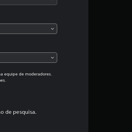
a
s
,
a
c
l
a
uma equipe de moderadores.
hes.
s
s
i
o de pesquisa.
f