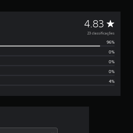
D
4.83
e
23 classificações
96%
5
0%
e
0%
s
0%
4%
t
r
e
l