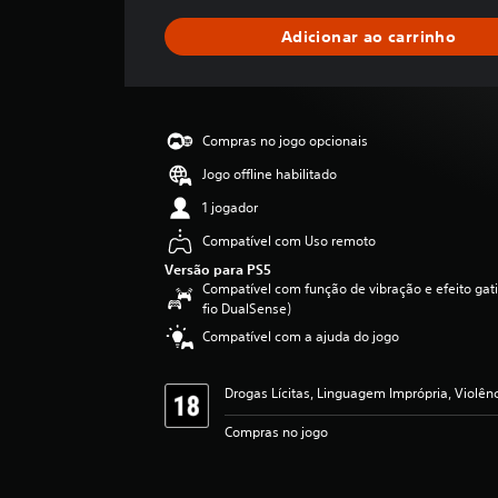
s
t
Adicionar ao carrinho
r
e
l
a
s
Compras no jogo opcionais
,
a
Jogo offline habilitado
c
1 jogador
l
a
Compatível com Uso remoto
s
Versão para PS5
s
Compatível com função de vibração e efeito gati
i
fio DualSense)
f
Compatível com a ajuda do jogo
i
c
a
Drogas Lícitas, Linguagem Imprópria, Violên
ç
ã
Compras no jogo
o
m
é