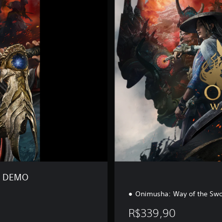
t
a
n
d
a
r
d
E
d
i
t
i
o
n
d DEMO
Onimusha: Way of the Sw
R$339,90