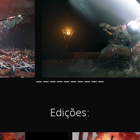
Edições:
S