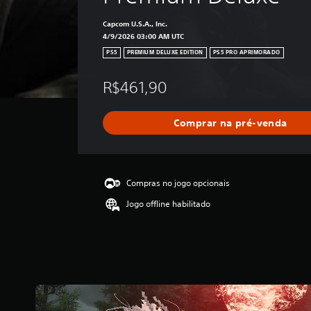
Capcom U.S.A., Inc.
4/9/2026 03:00 AM UTC
PS5
PREMIUM DELUXE EDITION
PS5 PRO APRIMORADO
R$461,90
Comprar na pré-venda
Compras no jogo opcionais
Jogo offline habilitado