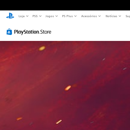
Loja
PS5
Jogos
PS Plus
Acessórios
Notícias
Su