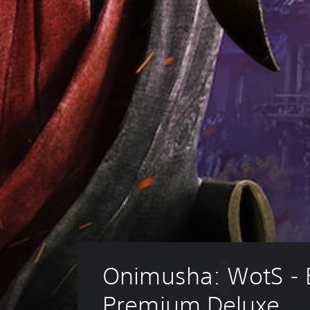
Onimusha: WotS - 
Premium Deluxe