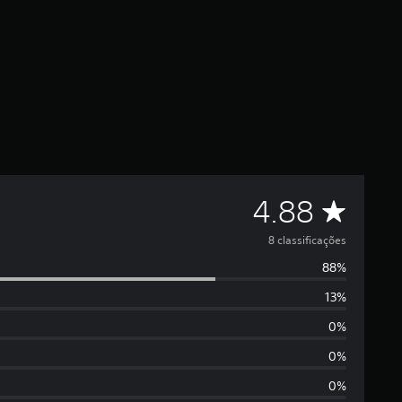
D
4.88
e
8 classificações
88%
5
13%
e
0%
s
0%
0%
t