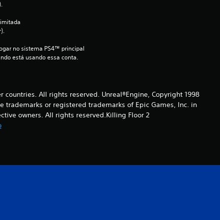
.
8
imitada 
).
8
jogar no sistema PS4™ principal 
e
ndo está usando essa conta.
s
er countries. All rights reserved. Unreal®Engine, Copyright 1998
t
re trade­marks or registered trademarks of Epic Games, Inc. in
ive owners. All rights reserved.Killing Floor 2
r
o
e
l
a
s