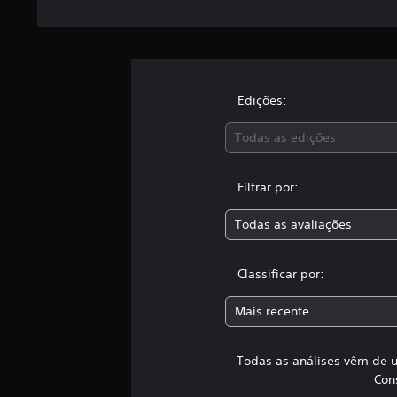
o
t
a
l
d
e
Edições:
8
c
l
Todas as edições
a
s
s
Filtrar por:
i
f
Todas as avaliações
i
c
a
Classificar por:
ç
õ
Mais recente
e
s
Todas as análises vêm de u
Con