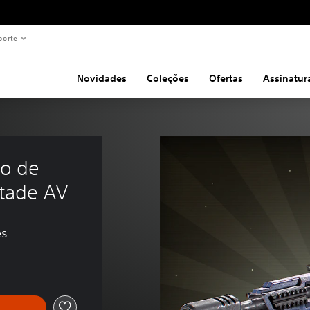
porte
Novidades
Coleções
Ofertas
Assinatur
to de 
tade AV
es