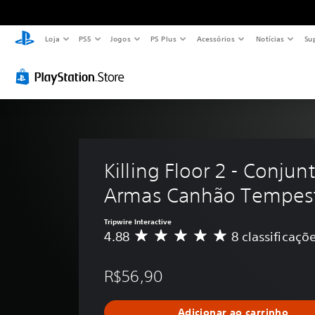
Loja
PS5
Jogos
PS Plus
Acessórios
Notícias
Su
Killing Floor 2 - Conjun
Armas Canhão Tempes
Tripwire Interactive
4.88
8 classificaçõ
D
e
5
R$56,90
e
s
t
Adicionar ao carrinho