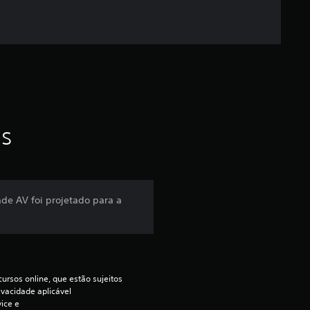
é
d
i
a
f
as
o
i
de AV foi projetado para a
d
e
4
ursos online, que estão sujeitos 
ivacidade aplicável 
.
ce e 