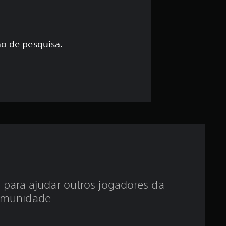
s
s
i
o de pesquisa.
f
i
c
a
ç
ã
 para ajudar outros jogadores da
o
munidade.
m