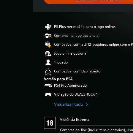
r
e
l
a
s
PS Plus necessário para o jogo online
,
a
Compras no jogo opcionais
c
Compatível com até 12 jogadores online com o P
l
a
Jogo online opcional
s
1 jogador
s
i
Compatível com Uso remoto
f
Versão para PS4
i
PS4 Pro Aprimorado
c
a
Vibração do DUALSHOCK 4
ç
ã
Visualizar tudo
o
m
é
Violência Extrema
d
Compras on-line (Inclui itens aleatórios), Us
i