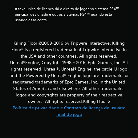
c
A taxa única de licença dá o direito de jogar no sistema PS4™ 
principal designado e outros sistemas PS4™ quando está 
l
usando essa conta.
a
s
Killing Floor ©2009-2016 by Tripwire Interactive. Killing
Floor® is a registered trademark of Tripwire Interactive in
s
the USA and other countries. All rights reserved.
Unreal®Engine, Copyright 1998 – 2016, Epic Games, Inc. All
i
rights reserved. Unreal®, Unreal® Engine, the circle-U logo
and the Powered by Unreal® Engine logo are trade­marks or
f
registered trademarks of Epic Games, Inc. in the United
i
States of America and elsewhere. All other trademarks,
logos and copyrights are property of their respective
c
owners. All rights reserved.Killing Floor 2
Política de privacidade e Contrato de licença de usuário
a
final do jogo
ç
õ