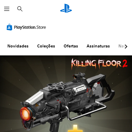
P
e
s
q
u
i
s
a
r
Novidades
Coleções
Ofertas
Assinaturas
Naveg