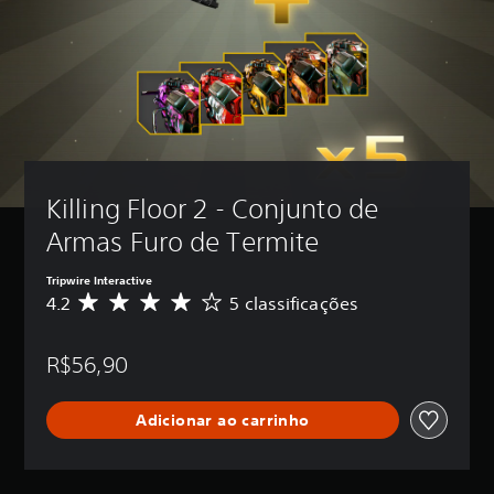
Killing Floor 2 - Conjunto de 
Armas Furo de Termite
Tripwire Interactive
4.2
5 classificações
D
e
5
R$56,90
e
s
t
Adicionar ao carrinho
r
e
l
a