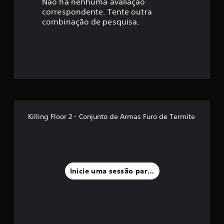
a
Não há nenhuma avaliação
correspondente. Tente outra
ç
combinação de pesquisa.
ã
o
m
é
d
Killing Floor 2 - Conjunto de Armas Furo de Termite
i
a
f
Inicie uma sessão para classificar
o
i