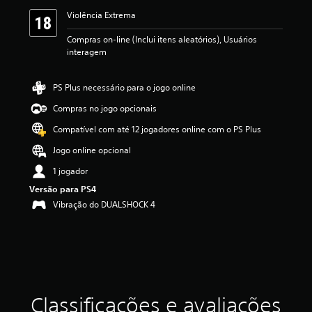
s
Violência Extrema
,
a
Compras on-line (Inclui itens aleatórios), Usuários
c
interagem
l
a
s
PS Plus necessário para o jogo online
s
i
Compras no jogo opcionais
f
Compatível com até 12 jogadores online com o PS Plus
i
c
Jogo online opcional
a
ç
1 jogador
ã
Versão para PS4
o
Vibração do DUALSHOCK 4
m
é
d
i
a
f
o
i
Classificações e avaliações
d