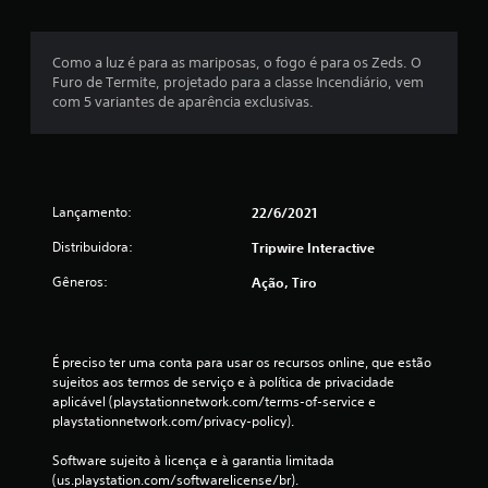
e
Como a luz é para as mariposas, o fogo é para os Zeds. O
m
Furo de Termite, projetado para a classe Incendiário, vem
com 5 variantes de aparência exclusivas.
u
m
t
Lançamento:
22/6/2021
o
Distribuidora:
Tripwire Interactive
t
Gêneros:
Ação, Tiro
a
l
É preciso ter uma conta para usar os recursos online, que estão 
sujeitos aos termos de serviço e à política de privacidade 
d
aplicável (playstationnetwork.com/terms-of-service e 
playstationnetwork.com/privacy-policy).
e
Software sujeito à licença e à garantia limitada 
5
(us.playstation.com/softwarelicense/br).