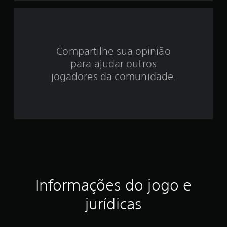
d
e
4
Compartilhe sua opinião
.
para ajudar outros
2
jogadores da comunidade.
e
s
t
r
e
Informações do jogo e
l
jurídicas
a
s