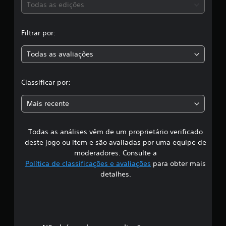
s
Todas as edições
l
a
,
s
Filtrar por:
s
a
i
f
Todas as avaliações
c
i
c
l
a
Classificar por:
ç
a
õ
Mais recente
e
s
s
Todas as análises vêm de um proprietário verificado
s
deste jogo ou item e são avaliadas por uma equipe de
i
moderadores. Consulte a
Política de classificações e avaliações
para obter mais
f
detalhes.
i
c