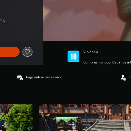
es
Violência
Compras no jogo, Usuários i
Jogo online necessário
1