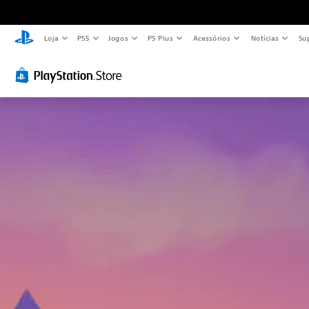
Loja
PS5
Jogos
PS Plus
Acessórios
Notícias
Su