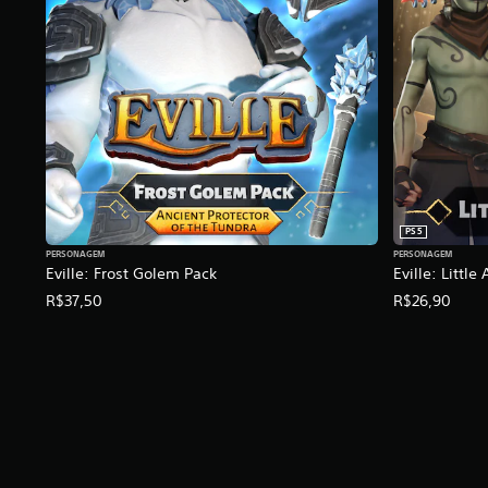
e
l
a
s
e
m
u
m
t
o
t
PS5
a
PERSONAGEM
PERSONAGEM
l
Eville: Frost Golem Pack
Eville: Little
d
R$37,50
R$26,90
e
3
8
c
l
a
s
s
i
f