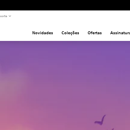
porte
Novidades
Coleções
Ofertas
Assinatur