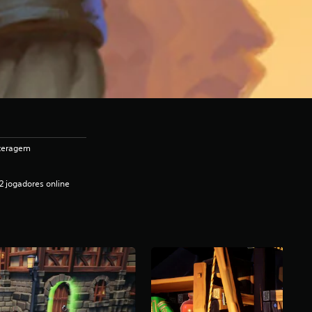
nteragem
2 jogadores online