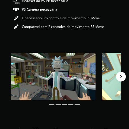
Headset do PS VR necessário
i
f
PS Camera necessária
i
É necessário um controle de movimento PS Move
c
a
Compatível com 2 controles de movimento PS Move
ç
ã
o
m
é
d
i
a
f
o
i
d
e
3
.
8
6
e
s
t