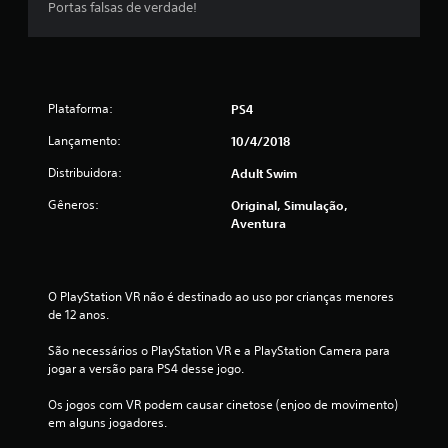
e
Portas falsas de verdade!
2
1
Plataforma:
PS4
9
Lançamento:
10/4/2018
5
Distribuidora:
Adult Swim
c
Gêneros:
Original, Simulação,
Aventura
l
a
O PlayStation VR não é destinado ao uso por crianças menores 
s
de 12 anos.
s
São necessários o PlayStation VR e a PlayStation Camera para 
jogar a versão para PS4 desse jogo.
i
Os jogos com VR podem causar cinetose (enjoo de movimento) 
f
em alguns jogadores.