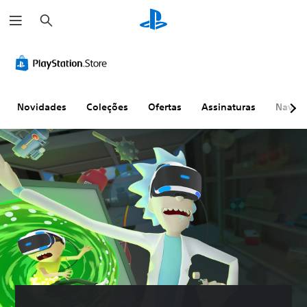
P
e
s
q
u
i
s
a
r
Novidades
Coleções
Ofertas
Assinaturas
Naveg