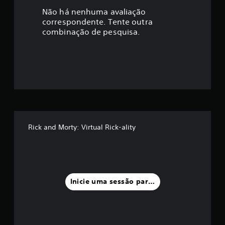
a
Não há nenhuma avaliação
correspondente. Tente outra
ç
combinação de pesquisa.
ã
o
m
é
d
Rick and Morty: Virtual Rick-ality
i
a
f
Inicie uma sessão para classificar
o
i