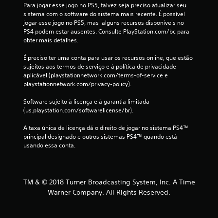
i
Para jogar esse jogo no PS5, talvez seja preciso atualizar seu 
sistema com o software do sistema mais recente. É possível 
c
jogar esse jogo no PS5, mas  alguns recursos disponíveis no 
PS4 podem estar ausentes. Consulte PlayStation.com/bc para 
a
obter mais detalhes.
ç
É preciso ter uma conta para usar os recursos online, que estão 
sujeitos aos termos de serviço e à política de privacidade 
õ
aplicável (playstationnetwork.com/terms-of-service e 
playstationnetwork.com/privacy-policy).
e
Software sujeito à licença e à garantia limitada 
s
(us.playstation.com/softwarelicense/br).
A taxa única de licença dá o direito de jogar no sistema PS4™ 
principal designado e outros sistemas PS4™ quando está 
usando essa conta.
TM & © 2018 Turner Broadcasting System, Inc. A Time
Warner Company. All Rights Reserved.