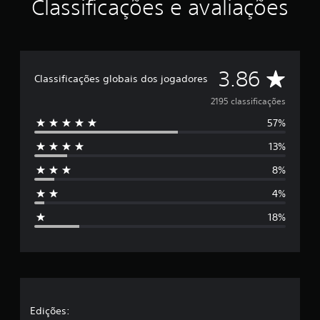
Classificações e avaliações
r
e
l
a
s
D
3.86
e
Classificações globais dos jogadores
m
e
2195 classificações
u
m
57%
5
t
o
13%
e
t
a
8%
s
l
d
4%
t
e
18%
2
r
,
1
m
e
i
l
l
c
l
a
Edições:
a