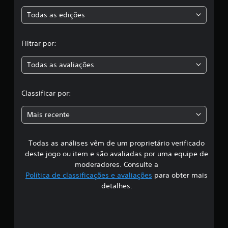
s
s
Todas as edições
s
i
,
f
Filtrar por:
i
a
c
a
Todas as avaliações
c
ç
õ
l
e
Classificar por:
s
a
Mais recente
s
Todas as análises vêm de um proprietário verificado
s
deste jogo ou item e são avaliadas por uma equipe de
i
moderadores. Consulte a
Política de classificações e avaliações
para obter mais
f
detalhes.
i
c