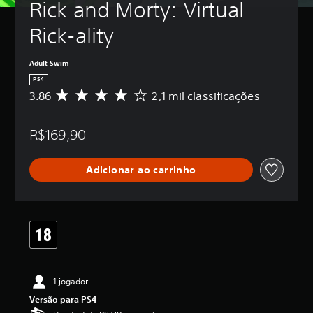
Rick and Morty: Virtual 
Rick-ality
Adult Swim
PS4
3.86
2,1 mil classificações
D
e
5
R$169,90
e
s
t
Adicionar ao carrinho
r
e
l
a
s
,
a
c
l
1 jogador
a
s
Versão para PS4
s