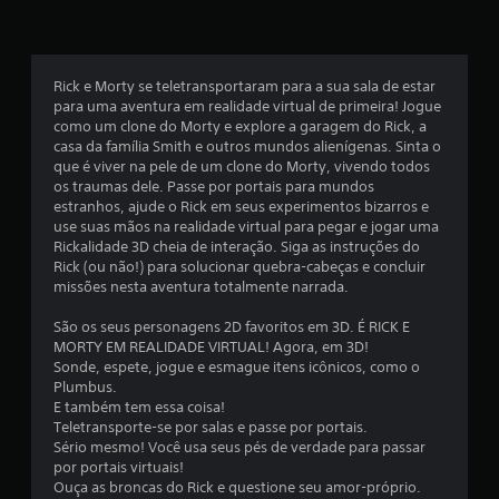
a
s
Rick e Morty se teletransportaram para a sua sala de estar
e
para uma aventura em realidade virtual de primeira! Jogue
como um clone do Morty e explore a garagem do Rick, a
m
casa da família Smith e outros mundos alienígenas. Sinta o
que é viver na pele de um clone do Morty, vivendo todos
u
os traumas dele. Passe por portais para mundos
estranhos, ajude o Rick em seus experimentos bizarros e
m
use suas mãos na realidade virtual para pegar e jogar uma
Rickalidade 3D cheia de interação. Siga as instruções do
t
Rick (ou não!) para solucionar quebra-cabeças e concluir
missões nesta aventura totalmente narrada.
o
São os seus personagens 2D favoritos em 3D. É RICK E
t
MORTY EM REALIDADE VIRTUAL! Agora, em 3D!
Sonde, espete, jogue e esmague itens icônicos, como o
a
Plumbus.
E também tem essa coisa!
l
Teletransporte-se por salas e passe por portais.
Sério mesmo! Você usa seus pés de verdade para passar
d
por portais virtuais!
Ouça as broncas do Rick e questione seu amor-próprio.