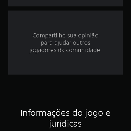
d
e
3
Compartilhe sua opinião
.
para ajudar outros
8
jogadores da comunidade.
6
e
s
t
r
Informações do jogo e
e
jurídicas
l