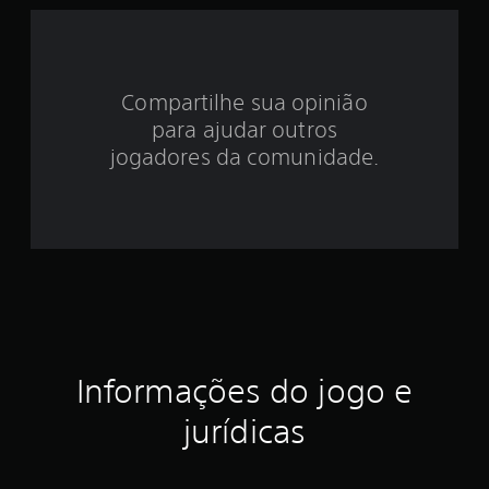
e
4
.
Compartilhe sua opinião
para ajudar outros
8
jogadores da comunidade.
4
e
s
t
r
e
Informações do jogo e
l
jurídicas
a