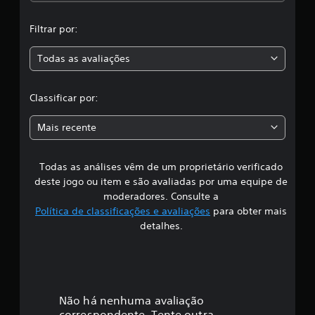
i
,
c
a
Filtrar por:
a
ç
õ
Todas as avaliações
c
e
s
l
Classificar por:
a
Mais recente
s
Todas as análises vêm de um proprietário verificado
s
deste jogo ou item e são avaliadas por uma equipe de
i
moderadores. Consulte a
Política de classificações e avaliações
para obter mais
f
detalhes.
i
c
a
Não há nenhuma avaliação
correspondente. Tente outra