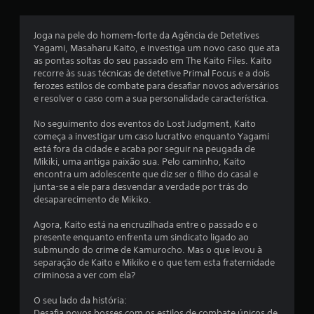
s
e
Joga na pele do homem-forte da Agência de Detetives
Yagami, Masaharu Kaito, e investiga um novo caso que ata
m
as pontas soltas do seu passado em The Kaito Files. Kaito
recorre às suas técnicas de detetive Primal Focus e a dois
u
ferozes estilos de combate para desafiar novos adversários
e resolver o caso com a sua personalidade característica.
m
No seguimento dos eventos do Lost Judgment, Kaito
t
começa a investigar um caso lucrativo enquanto Yagami
está fora da cidade e acaba por seguir na peugada de
o
Mikiki, uma antiga paixão sua. Pelo caminho, Kaito
encontra um adolescente que diz ser o filho do casal e
t
junta-se a ele para desvendar a verdade por trás do
desaparecimento de Mikiko.
a
Agora, Kaito está na encruzilhada entre o passado e o
l
presente enquanto enfrenta um sindicato ligado ao
submundo do crime de Kamurocho. Mas o que levou à
d
separação de Kaito e Mikiko e o que tem esta fraternidade
criminosa a ver com ela?
e
O seu lado da história:
Desafia novos bosses com os estilos de combate únicos de