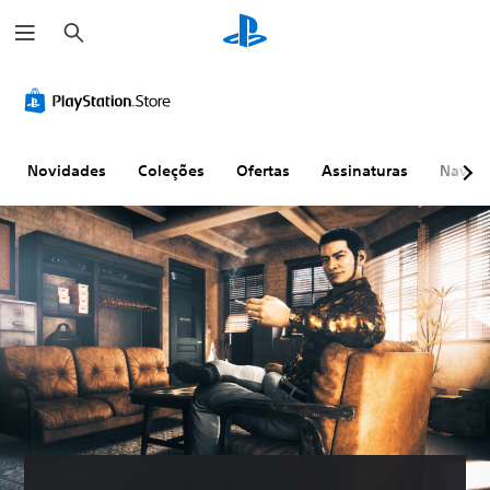
P
e
s
q
u
i
s
a
r
Novidades
Coleções
Ofertas
Assinaturas
Naveg