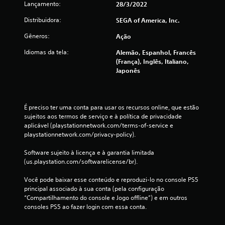
ç
Lançamento:
28/3/2022
õ
Distribuidora:
SEGA of America, Inc.
e
Gêneros:
Ação
Idiomas da tela:
Alemão, Espanhol, Francês
s
(França), Inglês, Italiano,
Japonês
É preciso ter uma conta para usar os recursos online, que estão 
sujeitos aos termos de serviço e à política de privacidade 
aplicável (playstationnetwork.com/terms-of-service e 
playstationnetwork.com/privacy-policy).
Software sujeito à licença e à garantia limitada 
(us.playstation.com/softwarelicense/br).
Você pode baixar esse conteúdo e reproduzi-lo no console PS5 
principal associado à sua conta (pela configuração 
“Compartilhamento do console e Jogo offline”) e em outros 
consoles PS5 ao fazer login com essa conta.