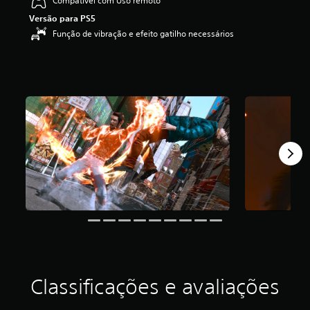
Compatível com Uso remoto
f
Versão para PS5
i
Função de vibração e efeito gatilho necessários
c
a
ç
ã
o
m
é
d
i
a
f
o
i
d
e
4
.
8
4
e
Classificações e avaliações
s
t