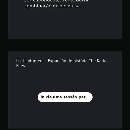
ç
combinação de pesquisa.
ã
o
m
é
d
Lost Judgment - Expansão de história The Kaito
Files
i
a
f
Inicie uma sessão para classificar
o
i
d