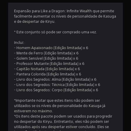
m
Expansão para Like a Dragon: Infinite Wealth que permite
facilmente aumentar os níveis de personalidade de Kasuga
t
e de despertar de Kiryu.
o
* Este conjunto só pode ser comprado uma vez.
t
Inclui:
- Homem Apaixonado (Edição limitada) x 6
a
- Mente de Ferro (Edição limitada) x 6
- Golem Sensível (Edição limitada) x 6
l
- Professor Mutante (Edição limitada) x 6
- Capitão Noitada (Edição limitada) x 6
d
- Pantera Colorida (Edição limitada) x 6
- Livro dos Segredos: Alma (Edição limitada) x 6
e
- Livro dos Segredos: Técnica (Edição limitada) x 6
- Livro dos Segredos: Corpo (Edição limitada) x 6
2
*Importante notar que estes itens não podem ser
c
utilizados se os níveis de personalidade do Kasuga já
estiverem no máximo.
l
*Os itens deste pacote podem ser usados para progredir
no despertar do Kiryu. Entretanto, eles não podem ser
utilizados após seu despertar estiver concluído. Eles se
a