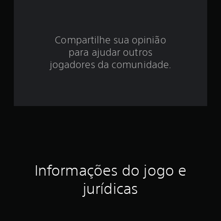
e
5
e
Compartilhe sua opinião
para ajudar outros
s
jogadores da comunidade.
t
r
e
l
a
s
Informações do jogo e
e
jurídicas
m
u