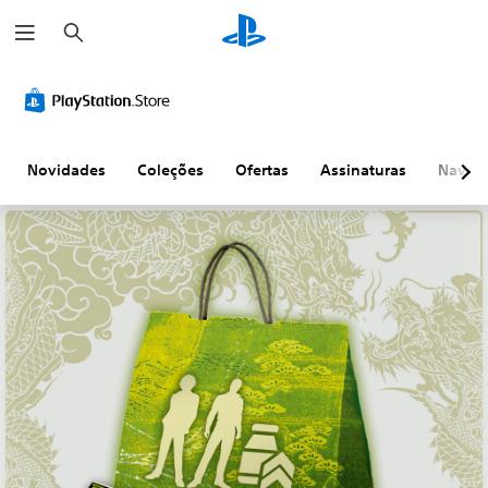
P
e
s
q
u
i
s
a
r
Novidades
Coleções
Ofertas
Assinaturas
Naveg