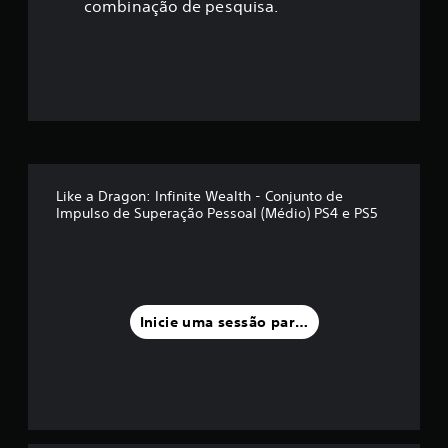
ç
combinação de pesquisa.
ã
o
m
é
d
Like a Dragon: Infinite Wealth - Conjunto de
Impulso de Superação Pessoal (Médio) PS4 e PS5
i
a
f
Inicie uma sessão para classificar
o
i
d