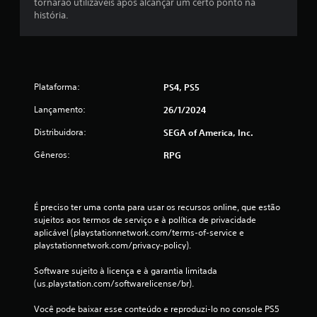
tornarão utilizáveis após alcançar um certo ponto na
história.
s
s
i
Plataforma:
PS4, PS5
f
Lançamento:
26/1/2024
i
Distribuidora:
SEGA of America, Inc.
c
Gêneros:
RPG
a
ç
É preciso ter uma conta para usar os recursos online, que estão 
sujeitos aos termos de serviço e à política de privacidade 
õ
aplicável (playstationnetwork.com/terms-of-service e 
playstationnetwork.com/privacy-policy).
e
Software sujeito à licença e à garantia limitada 
s
(us.playstation.com/softwarelicense/br).
Você pode baixar esse conteúdo e reproduzi-lo no console PS5 