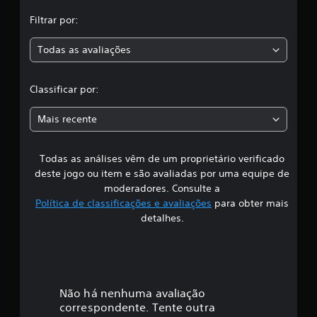
,
l
Filtrar por:
a
a
s
Todas as avaliações
s
c
i
f
l
i
Classificar por:
c
a
a
Mais recente
ç
s
õ
e
Todas as análises vêm de um proprietário verificado
s
s
deste jogo ou item e são avaliadas por uma equipe de
i
moderadores. Consulte a
Política de classificações e avaliações
para obter mais
f
detalhes.
i
c
a
Não há nenhuma avaliação
correspondente. Tente outra