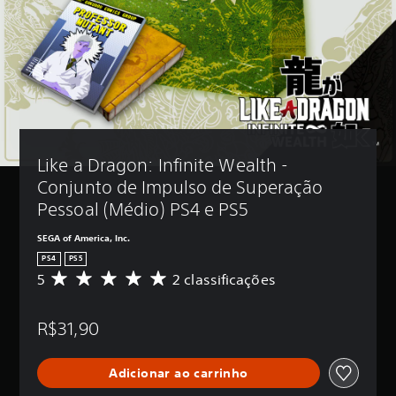
Like a Dragon: Infinite Wealth - 
Conjunto de Impulso de Superação 
Pessoal (Médio) PS4 e PS5
SEGA of America, Inc.
PS4
PS5
5
2 classificações
D
e
5
R$31,90
e
s
t
Adicionar ao carrinho
r
e