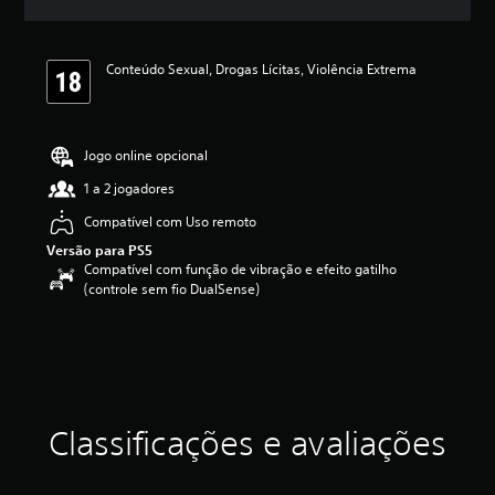
l
a
s
Conteúdo Sexual, Drogas Lícitas, Violência Extrema
,
a
c
l
a
Jogo online opcional
s
1 a 2 jogadores
s
i
Compatível com Uso remoto
f
Versão para PS5
i
Compatível com função de vibração e efeito gatilho
c
(controle sem fio DualSense)
a
ç
ã
o
m
é
d
i
Classificações e avaliações
a
f
o