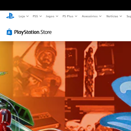
Loja
PS5
Jogos
PS Plus
Acessórios
Notícias
Su