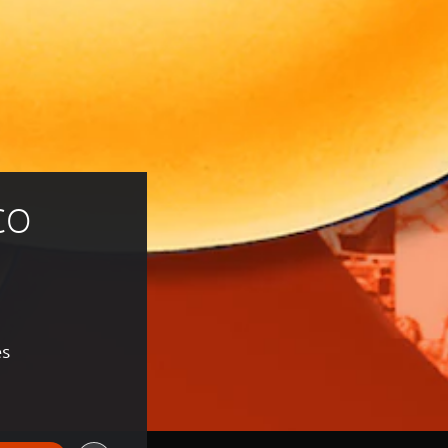
CO 
es