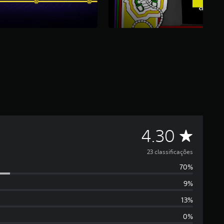
D
4.30
e
23 classificações
70%
5
9%
e
13%
s
0%