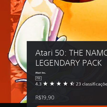
Atari 50: THE NAM
LEGENDARY PACK
Atari Inc.
PS5
4.3
23 classificaçõ
D
e
5
R$19,90
e
s
t