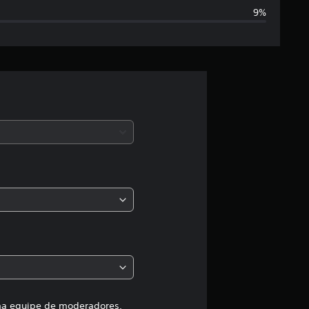
9%
t
r
e
l
a
s
,
a
c
l
uma equipe de moderadores.