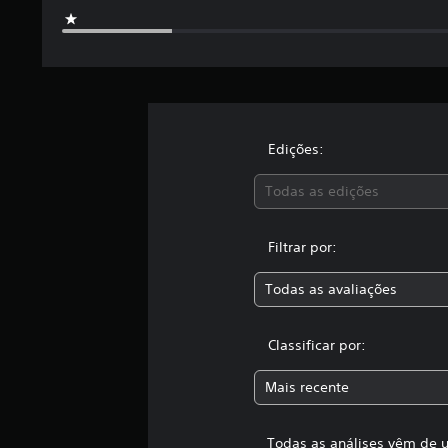
t
a
l
d
e
2
3
c
Edições:
l
a
Todas as edições
s
s
i
Filtrar por:
f
i
Todas as avaliações
c
a
ç
Classificar por:
õ
e
Mais recente
s
Todas as análises vêm de u