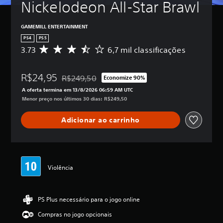
Nickelodeon All-Star Brawl
GAMEMILL ENTERTAINMENT
PS4
PS5
3.73
6,7 mil classificações
D
e
5
R$24,95
e
R$249,50
Economize 90%
Desconto aplicado no preço original de R$249,50
s
A oferta termina em 13/8/2026 06:59 AM UTC
t
Menor preço nos últimos 30 dias: R$249,50
r
e
Adicionar ao carrinho
l
a
s
,
a
c
Violência
l
a
s
PS Plus necessário para o jogo online
s
i
Compras no jogo opcionais
f