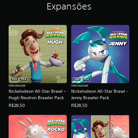
Expansões
l
a
s
e
m
u
m
t
o
t
a
l
d
e
PS5
PS4
PS5
PS4
6
PERSONAGEM
PERSONAGEM
,
Nickelodeon All-Star Brawl –
Nickelodeon All-Star Brawl -
7
Hugh Neutron Brawler Pack
Jenny Brawler Pack
m
i
R$28,50
R$28,50
l
c
l
a
s
s