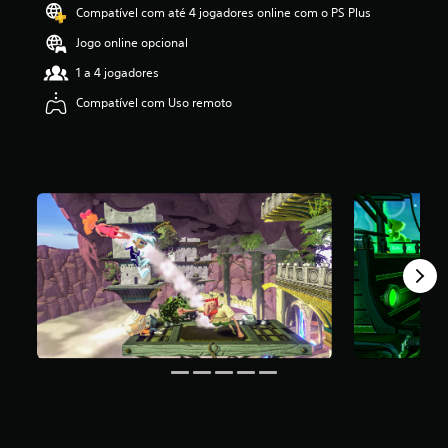
Compatível com até 4 jogadores online com o PS Plus
i
c
Jogo online opcional
a
ç
1 a 4 jogadores
ã
Compatível com Uso remoto
o
m
é
d
i
a
f
o
i
d
e
3
.
7
3
e
s
t
r
e