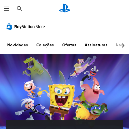
P
e
s
q
u
i
s
a
r
Novidades
Coleções
Ofertas
Assinaturas
Naveg