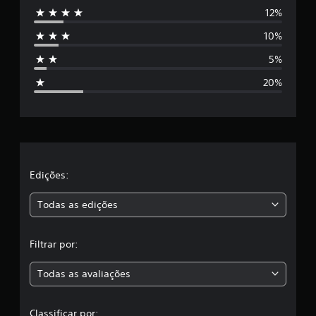
12%
e
10%
s
5%
t
20%
r
e
l
a
Edições:
s
Todas as edições
,
Filtrar por:
a
Todas as avaliações
c
l
Classificar por: