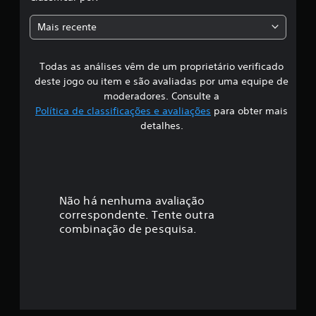
a
Mais recente
s
Todas as análises vêm de um proprietário verificado
s
deste jogo ou item e são avaliadas por uma equipe de
i
moderadores. Consulte a
Política de classificações e avaliações
para obter mais
f
detalhes.
i
c
a
Não há nenhuma avaliação
correspondente. Tente outra
ç
combinação de pesquisa.
ã
o
m