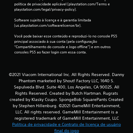
e
política de privacidade aplicável (playstation.com/Terms e 
playstation.com/legal/privacy-policy).
s
Software sujeito à licença e à garantia limitada 
(us.playstation.com/softwarelicense/br).
Você pode baixar esse conteúdo e reproduzi-lo no console PS5 
principal associado à sua conta (pela configuração 
“Compartilhamento do console e Jogo offline”) e em outros 
consoles PS5 ao fazer login com essa conta.
©2021 Viacom International Inc. All Rights Reserved. Danny
Phantom marketed by Shout! Factory LLC, 1640 S.
Sepulveda Blvd. Suite 400, Los Angeles, CA 90025. All
Rights Reserved. Created by Butch Hartman. Rugrats
created by Klasky Csupo. SpongeBob SquarePants Created
by Stephen Hillenburg. ©2021 GameMill Entertainment,
LLC. All rights reserved. GameMill Entertainment is a
registered trademark of GameMill Entertainment, LLC
Política de privacidade e Contrato de licença de usuário
final do jogo