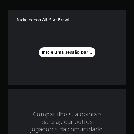
é
d
Nickelodeon All-Star Brawl
i
a
f
Inicie uma sessão para classificar
o
i
d
e
3
Compartilhe sua opinião
.
para ajudar outros
7
jogadores da comunidade.