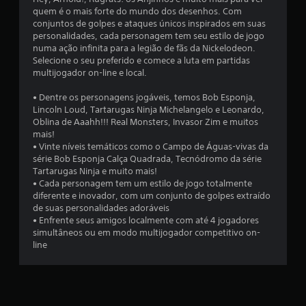
m
quem é o mais forte do mundo dos desenhos. Com
conjuntos de golpes e ataques únicos inspirados em suas
t
personalidades, cada personagem tem seu estilo de jogo
numa ação infinita para a legião de fãs da Nickelodeon.
o
Selecione o seu preferido e comece a luta em partidas
multijogador on-line e local.
t
• Dentre os personagens jogáveis, temos Bob Esponja,
a
Lincoln Loud, Tartarugas Ninja Michelangelo e Leonardo,
Oblina de Aaahh!!! Real Monsters, Invasor Zim e muitos
l
mais!
• Vinte níveis temáticos como o Campo de Águas-vivas da
d
série Bob Esponja Calça Quadrada, Tecnódromo da série
Tartarugas Ninja e muito mais!
e
• Cada personagem tem um estilo de jogo totalmente
diferente e inovador, com um conjunto de golpes extraído
6
de suas personalidades adoráveis
• Enfrente seus amigos localmente com até 4 jogadores
simultâneos ou em modo multijogador competitivo on-
7
line
9
3