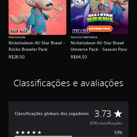
i
f
i
c
a
PS5
PS4
PS5
PS4
ç
õ
PERSONAGEM
PASSE DE TEMPORADA
Nickelodeon All-Star Brawl -
Nickelodeon All-Star Brawl
e
Rocko Brawler Pack
Universe Pack - Season Pass
s
R$28,50
R$64,50
Classificações e avaliações
D
3.73
Classificações globais dos jogadores
e
6793 classificações
53%
5