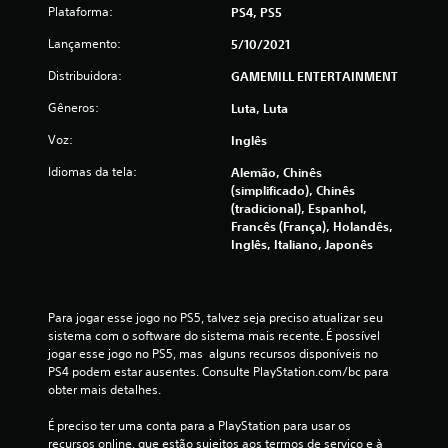
c
Plataforma:
PS4, PS5
l
Lançamento:
5/10/2021
Distribuidora:
GAMEMILL ENTERTAINMENT
a
Gêneros:
Luta, Luta
s
Voz:
Inglês
s
Idiomas da tela:
Alemão, Chinês
i
(simplificado), Chinês
(tradicional), Espanhol,
f
Francês (França), Holandês,
Inglês, Italiano, Japonês
i
c
Para jogar esse jogo no PS5, talvez seja preciso atualizar seu 
sistema com o software do sistema mais recente. É possível 
a
jogar esse jogo no PS5, mas  alguns recursos disponíveis no 
PS4 podem estar ausentes. Consulte PlayStation.com/bc para 
ç
obter mais detalhes.
õ
É preciso ter uma conta para a PlayStation para usar os 
recursos online, que estão sujeitos aos termos de serviço e à 