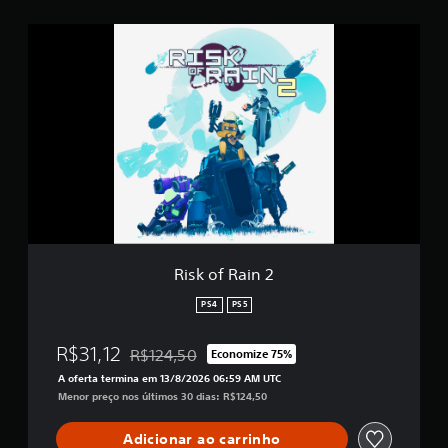
r
R
e
i
l
s
a
k
s
o
e
f
m
R
u
a
m
i
t
n
o
2
t
a
l
d
Risk of Rain 2
e
1
PS4
PS5
2
m
R$31,12
R$124,50
Economize 75%
i
Desconto aplicado no preço original de R$124,5
l
A oferta termina em 13/8/2026 06:59 AM UTC
c
Menor preço nos últimos 30 dias: R$124,50
l
a
Adicionar ao carrinho