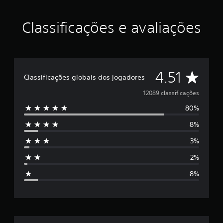
Classificações e avaliações
D
4.51
Classificações globais dos jogadores
e
12089 classificações
80%
5
8%
e
3%
s
2%
t
8%
r
e