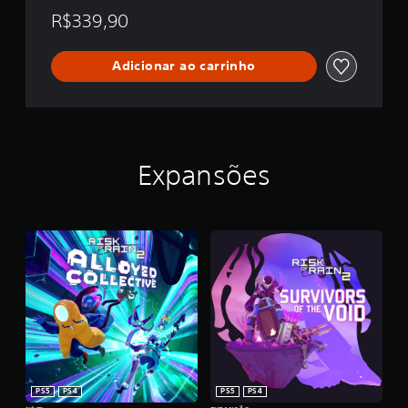
R$339,90
Adicionar ao carrinho
Expansões
PS5
PS4
PS5
PS4