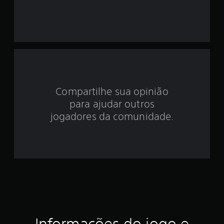
i
d
e
4
.
Compartilhe sua opinião
para ajudar outros
5
jogadores da comunidade.
1
e
s
t
r
e
Informações do jogo e