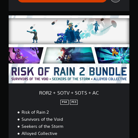
s
s
i
f
R
i
O
c
R
a
2
ç
+
õ
S
e
O
s
T
V
+
S
O
T
S
ROR2 + SOTV + SOTS + AC
+
A
PS4
PS5
C
Risk of Rain 2
Survivors of the Void
Seekers of the Storm
Alloyed Collective