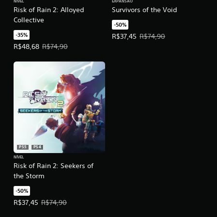
NÍVEL
EXPANSÃO
Risk of Rain 2: Alloyed
Survivors of the Void
Collective
-50%
-35%
Preço da oferta: R$37,45. Preço o
R$37,45
R$74,90
Preço da oferta: R$48,68. Preço original: R$74,90.
R$48,68
R$74,90
PS5
PS4
NÍVEL
Risk of Rain 2: Seekers of
the Storm
-50%
Preço da oferta: R$37,45. Preço original: R$74,90.
R$37,45
R$74,90