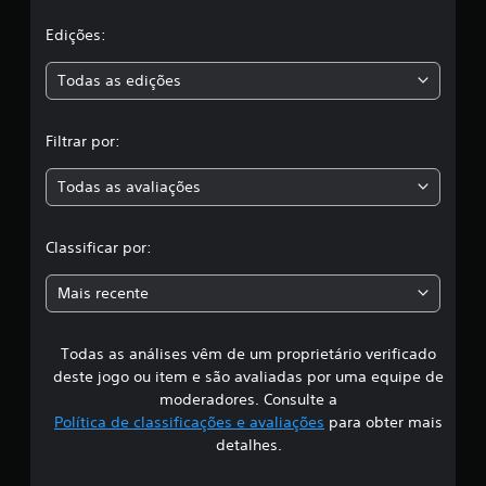
l
a
Edições:
s
Todas as edições
,
Filtrar por:
a
Todas as avaliações
c
l
Classificar por:
a
Mais recente
s
Todas as análises vêm de um proprietário verificado
s
deste jogo ou item e são avaliadas por uma equipe de
i
moderadores. Consulte a
Política de classificações e avaliações
para obter mais
f
detalhes.
i