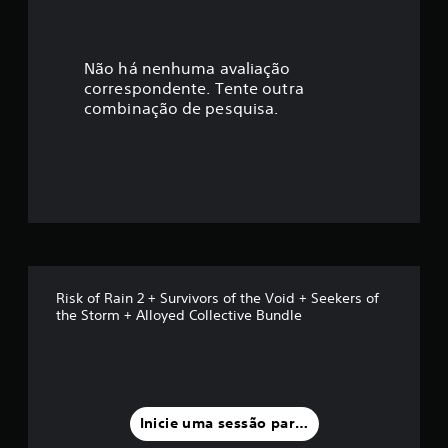
c
a
Não há nenhuma avaliação
correspondente. Tente outra
ç
combinação de pesquisa.
ã
o
m
é
d
Risk of Rain 2 + Survivors of the Void + Seekers of
the Storm + Alloyed Collective Bundle
i
a
f
Inicie uma sessão para classificar
o