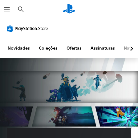
P
e
s
q
u
i
s
a
r
Novidades
Coleções
Ofertas
Assinaturas
Naveg