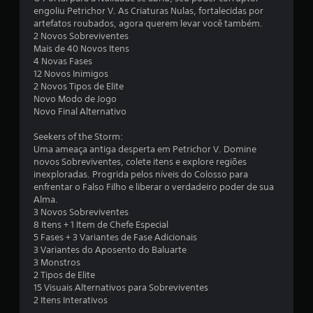
d
engoliu Petrichor V. As Criaturas Nulas, fortalecidas por
artefatos roubados, agora querem levar você também.
e
2 Novos Sobreviventes
Mais de 40 Novos Itens
4 Novas Fases
1
12 Novos Inimigos
2 Novos Tipos de Elite
2
Novo Modo de Jogo
Novo Final Alternativo
0
Seekers of the Storm:
8
Uma ameaça antiga desperta em Petrichor V. Domine
novos Sobreviventes, colete itens e explore regiões
9
inexploradas. Progrida pelos níveis do Colosso para
enfrentar o Falso Filho e liberar o verdadeiro poder de sua
c
Alma.
3 Novos Sobreviventes
l
8 Itens + 1 Item de Chefe Especial
5 Fases + 3 Variantes de Fase Adicionais
a
3 Variantes do Aposento do Baluarte
3 Monstros
s
2 Tipos de Elite
15 Visuais Alternativos para Sobreviventes
s
2 Itens Interativos