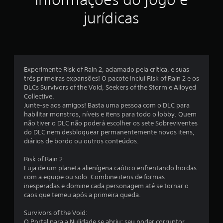
l
jurídicas
a
s
e
Experimente Risk of Rain 2, aclamado pela crítica, e suas
três primeiras expansões! O pacote inclui Risk of Rain 2 e os
m
DLCs Survivors of the Void, Seekers of the Storm e Alloyed
Collective.
u
Junte-se aos amigos! Basta uma pessoa com o DLC para
habilitar monstros, níveis e itens para todo o lobby. Quem
m
não tiver o DLC não poderá escolher os sete Sobreviventes
do DLC nem desbloquear permanentemente novos itens,
t
diários de bordo ou outros conteúdos.
o
Risk of Rain 2:
Fuja de um planeta alienígena caótico enfrentando hordas
t
com a equipe ou solo. Combine itens de formas
inesperadas e domine cada personagem até se tornar o
a
caos que temeu após a primeira queda.
l
Survivors of the Void:
O Portal para a Nulidade se abriu; seu poder corruptor