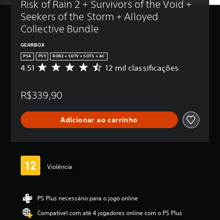
Risk of Rain 2 + Survivors of the Void + 
Seekers of the Storm + Alloyed 
Collective Bundle
GEARBOX
PS4
PS5
ROR2 + SOTV + SOTS + AC
4.51
12 mil classificações
D
e
5
R$339,90
e
s
t
Adicionar ao carrinho
r
e
l
a
s
,
Violência
a
c
l
PS Plus necessário para o jogo online
a
s
Compatível com até 4 jogadores online com o PS Plus
s