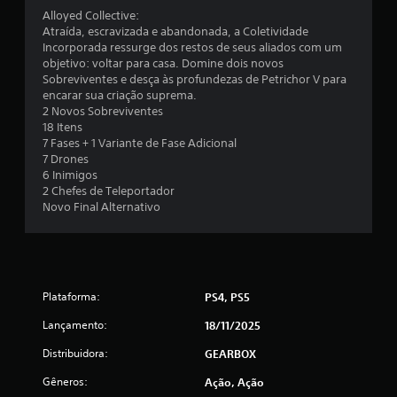
i
Alloyed Collective:
Atraída, escravizada e abandonada, a Coletividade
f
Incorporada ressurge dos restos de seus aliados com um
objetivo: voltar para casa. Domine dois novos
i
Sobreviventes e desça às profundezas de Petrichor V para
encarar sua criação suprema.
c
2 Novos Sobreviventes
18 Itens
a
7 Fases + 1 Variante de Fase Adicional
7 Drones
ç
6 Inimigos
2 Chefes de Teleportador
õ
Novo Final Alternativo
e
s
Plataforma:
PS4, PS5
Lançamento:
18/11/2025
Distribuidora:
GEARBOX
Gêneros:
Ação, Ação