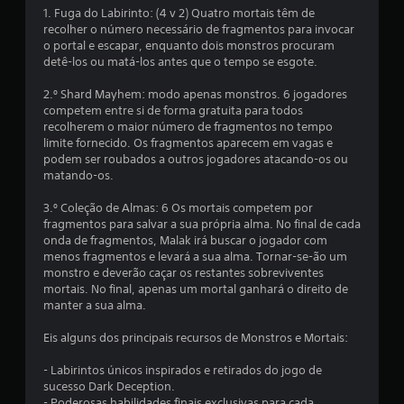
l
1. Fuga do Labirinto: (4 v 2) Quatro mortais têm de
recolher o número necessário de fragmentos para invocar
a
o portal e escapar, enquanto dois monstros procuram
detê-los ou matá-los antes que o tempo se esgote.
s
2.º Shard Mayhem: modo apenas monstros. 6 jogadores
s
competem entre si de forma gratuita para todos
recolherem o maior número de fragmentos no tempo
i
limite fornecido. Os fragmentos aparecem em vagas e
podem ser roubados a outros jogadores atacando-os ou
f
matando-os.
i
3.º Coleção de Almas: 6 Os mortais competem por
fragmentos para salvar a sua própria alma. No final de cada
onda de fragmentos, Malak irá buscar o jogador com
c
menos fragmentos e levará a sua alma. Tornar-se-ão um
monstro e deverão caçar os restantes sobreviventes
a
mortais. No final, apenas um mortal ganhará o direito de
manter a sua alma.
ç
Eis alguns dos principais recursos de Monstros e Mortais:
õ
- Labirintos únicos inspirados e retirados do jogo de
e
sucesso Dark Deception.
- Poderosas habilidades finais exclusivas para cada