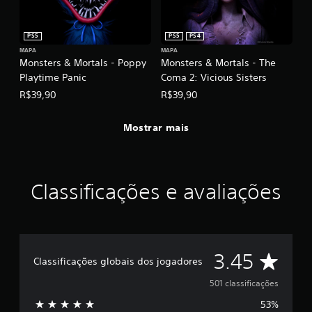
o
f
s
i
c
c
PS5
PS5
PS4
o
a
MAPA
MAPA
n
Monsters & Mortals - Poppy
Monsters & Mortals - The
ç
t
õ
Playtime Panic
Coma 2: Vicious Sisters
r
e
o
R$39,90
R$39,90
s
l
e
Mostrar mais
s
a
n
a
l
Classificações e avaliações
ó
g
i
c
o
D
s
3.45
Classificações globais dos jogadores
.
e
501 classificações
53%
5