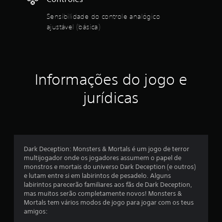
m
Sensibilidade do controle analógico
t
ajustável (básica)
o
t
Informações do jogo e
a
jurídicas
l
d
e
Dark Deception: Monsters & Mortals é um jogo de terror
5
multijogador onde os jogadores assumem o papel de
monstros e mortais do universo Dark Deception (e outros)
0
e lutam entre si em labirintos de pesadelo. Alguns
labirintos parecerão familiares aos fãs de Dark Deception,
1
mas muitos serão completamente novos! Monsters &
Mortals tem vários modos de jogo para jogar com os teus
c
amigos: