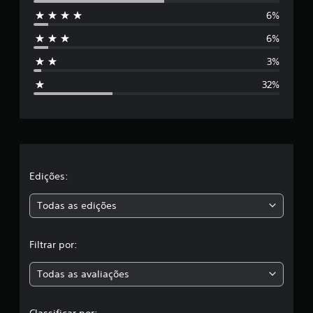
6%
e
6%
s
3%
t
32%
r
e
l
a
Edições:
s
Todas as edições
,
Filtrar por:
a
Todas as avaliações
c
l
Classificar por: