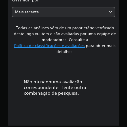
a
Mais recente
s
Todas as análises vêm de um proprietário verificado
s
deste jogo ou item e são avaliadas por uma equipe de
i
moderadores. Consulte a
Política de classificações e avaliações
para obter mais
f
detalhes.
i
c
a
Não há nenhuma avaliação
correspondente. Tente outra
ç
combinação de pesquisa.
ã
o
m