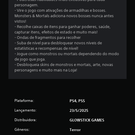
s
personagem.
- Vire o jogo com ativações de armadilhas e bosses.
Monsters & Mortals adiciona novos bosses nunca antes
vistos!
- Recolhe caixas de itens para ganhar poderes, saúde,
capturar itens, efeitos de estado e muito mais!
- Ondas de fragmentos para recolher
- Suba de nível para desbloquear novos níveis de
estatísticas e recompensas de nível!
- Jogue como monstros ou mortais dependendo do modo
de jogo que joga.
- Desbloqueia skins de monstros e mortais, arte, novas
personagens e muito mais na Loja!
Plataforma:
PS4, PS5
Lançamento:
23/5/2025
Distribuidora:
GLOWSTICK GAMES
Gêneros:
Terror