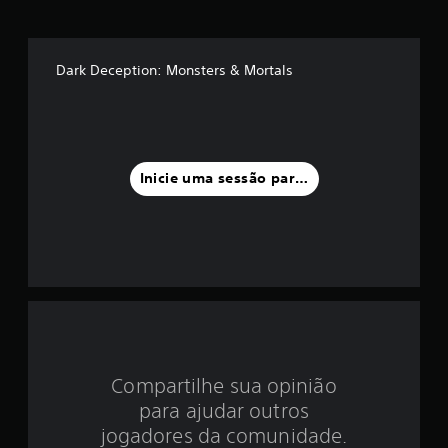
é
d
Dark Deception: Monsters & Mortals
i
a
f
Inicie uma sessão para classificar
o
i
d
e
3
Compartilhe sua opinião
.
para ajudar outros
4
jogadores da comunidade.