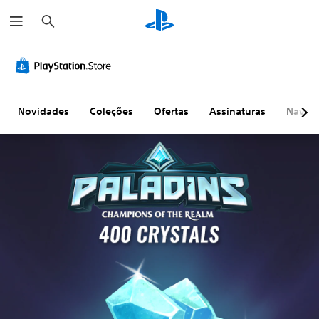
P
e
s
q
u
i
s
a
r
Novidades
Coleções
Ofertas
Assinaturas
Naveg