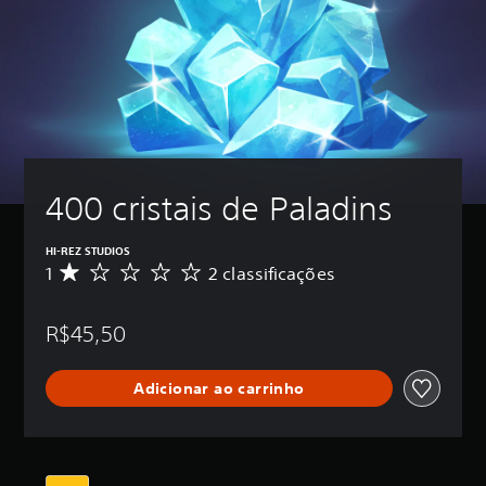
400 cristais de Paladins
HI-REZ STUDIOS
1
2 classificações
D
e
5
R$45,50
e
s
t
Adicionar ao carrinho
r
e
l
a
s