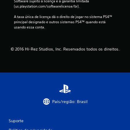
Software sujeito à licença e à garantia limitada 
s
(us.playstation.com/softwarelicense/br).
i
A taxa única de licença dá o direito de jogar no sistema PS4™ 
principal designado e outros sistemas PS4™ quando está 
f
usando essa conta.
i
c
© 2016 Hi-Rez Studios, Inc. Reservados todos os direitos.
a
ç
õ
e
País/região: Brasil
s
Suporte