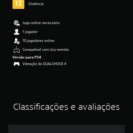
,
Violência
a
c
l
a
Jogo online necessário
s
1 jogador
s
i
10 jogadores online
f
i
Compatível com Uso remoto
c
Versão para PS4
a
Vibração do DUALSHOCK 4
ç
ã
o
m
é
d
i
a
Classificações e avaliações
f
o
i
d
e