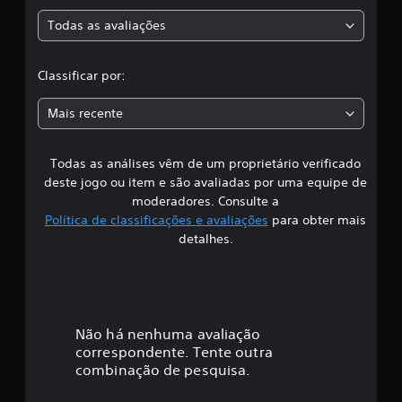
a
i
f
Todas as avaliações
c
i
c
l
a
Classificar por:
ç
a
õ
Mais recente
e
s
s
Todas as análises vêm de um proprietário verificado
s
deste jogo ou item e são avaliadas por uma equipe de
i
moderadores. Consulte a
Política de classificações e avaliações
para obter mais
f
detalhes.
i
c
a
Não há nenhuma avaliação
correspondente. Tente outra
ç
combinação de pesquisa.