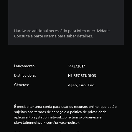
t
o
t
Hardware adicional necessário para Interconectividade.
Consulte a parte interna para saber detalhes.
a
l
d
Lançamento:
14/3/2017
e
Distribuidora:
HI-REZ STUDIOS
2
Gêneros:
Ação, Tiro, Tiro
c
l
É preciso ter uma conta para usar os recursos online, que estão 
sujeitos aos termos de serviço e à política de privacidade 
a
aplicável (playstationnetwork.com/terms-of-service e 
playstationnetwork.com/privacy-policy).
s