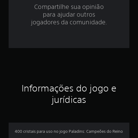
Compartilhe sua opinião
e
para ajudar outros
s
jogadores da comunidade.
t
r
e
l
a
Informações do jogo e
s
jurídicas
e
m
u
400 cristais para uso no jogo Paladins: Campeões do Reino
m