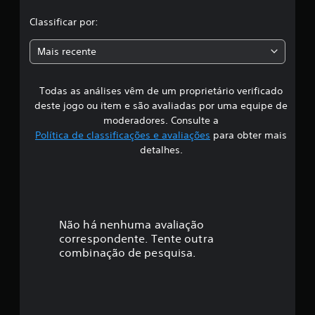
f
l
i
Classificar por:
c
a
a
Mais recente
ç
s
õ
e
Todas as análises vêm de um proprietário verificado
s
s
deste jogo ou item e são avaliadas por uma equipe de
i
moderadores. Consulte a
Política de classificações e avaliações
para obter mais
f
detalhes.
i
c
a
Não há nenhuma avaliação
correspondente. Tente outra
ç
combinação de pesquisa.
ã
o