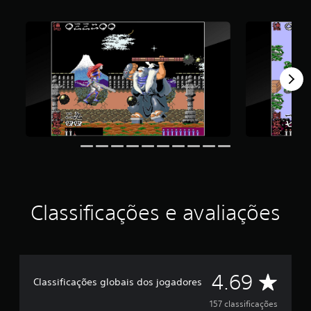
f
i
c
a
ç
ã
o
m
é
d
i
a
f
o
i
d
Classificações e avaliações
e
4
.
6
9
D
e
4.69
Classificações globais dos jogadores
s
t
e
157 classificações