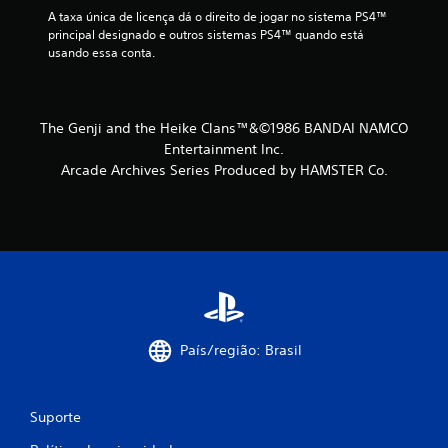
e
A taxa única de licença dá o direito de jogar no sistema PS4™ 
principal designado e outros sistemas PS4™ quando está 
s
usando essa conta.
The Genji and the Heike Clans™&©1986 BANDAI NAMCO
Entertainment Inc.
Arcade Archives Series Produced by HAMSTER Co.
País/região: Brasil
Suporte