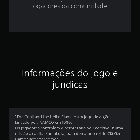
6
jogadores da comunidade.
9
e
s
t
r
Informações do jogo e
e
jurídicas
l
a
s
"The Genji and the Heike Clans" é um jogo de acção
e
lançado pela NAMCO em 1986.
Os jogadores controlam o herói "Taira no Kagekiyo" numa
m
missão à capital Kamakura, para derrotar o rei do Clã Genji
Demoníaco "Yoritomo".