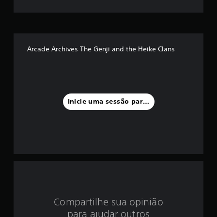
m
é
d
Arcade Archives The Genji and the Heike Clans
i
a
f
Inicie uma sessão para classificar
o
i
d
e
4
Compartilhe sua opinião
.
para ajudar outros