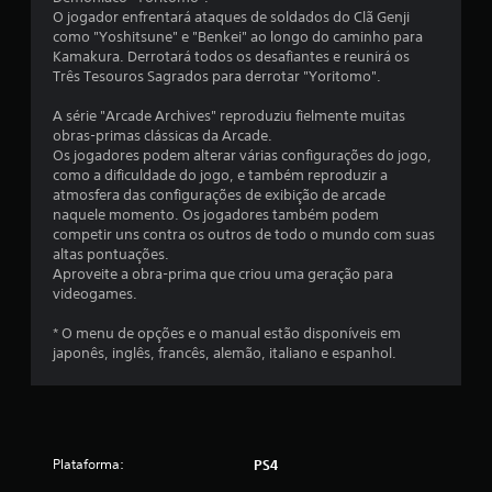
u
O jogador enfrentará ataques de soldados do Clã Genji
como "Yoshitsune" e "Benkei" ao longo do caminho para
m
Kamakura. Derrotará todos os desafiantes e reunirá os
Três Tesouros Sagrados para derrotar "Yoritomo".
t
A série "Arcade Archives" reproduziu fielmente muitas
o
obras-primas clássicas da Arcade.
Os jogadores podem alterar várias configurações do jogo,
t
como a dificuldade do jogo, e também reproduzir a
atmosfera das configurações de exibição de arcade
a
naquele momento. Os jogadores também podem
competir uns contra os outros de todo o mundo com suas
l
altas pontuações.
Aproveite a obra-prima que criou uma geração para
d
videogames.
e
* O menu de opções e o manual estão disponíveis em
japonês, inglês, francês, alemão, italiano e espanhol.
1
5
7
Plataforma:
PS4