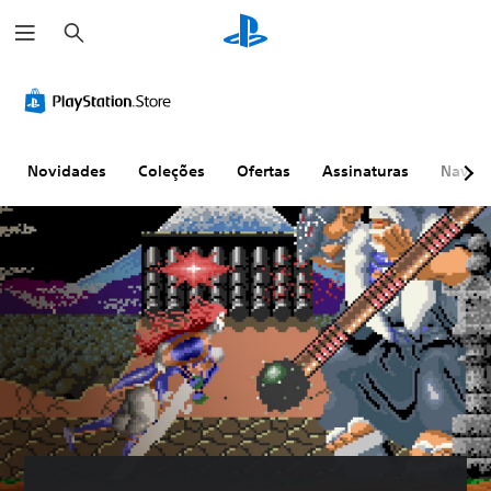
P
e
s
q
u
i
s
a
r
Novidades
Coleções
Ofertas
Assinaturas
Naveg