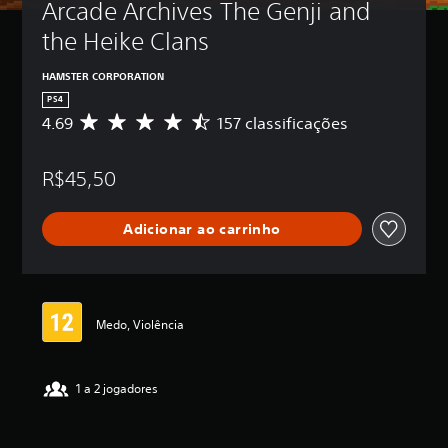
Arcade Archives The Genji and 
the Heike Clans
HAMSTER CORPORATION
PS4
4.69
157 classificações
D
e
5
R$45,50
e
s
t
Adicionar ao carrinho
r
e
l
a
s
,
Medo, Violência
a
c
l
1 a 2 jogadores
a
s
s
i