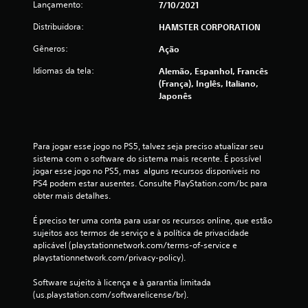
c
Lançamento:
7/10/2021
Distribuidora:
l
HAMSTER CORPORATION
Gêneros:
Ação
a
Idiomas da tela:
Alemão, Espanhol, Francês
s
(França), Inglês, Italiano,
Japonês
s
i
Para jogar esse jogo no PS5, talvez seja preciso atualizar seu 
f
sistema com o software do sistema mais recente. É possível 
jogar esse jogo no PS5, mas  alguns recursos disponíveis no 
i
PS4 podem estar ausentes. Consulte PlayStation.com/bc para 
obter mais detalhes.
c
É preciso ter uma conta para usar os recursos online, que estão 
a
sujeitos aos termos de serviço e à política de privacidade 
aplicável (playstationnetwork.com/terms-of-service e 
ç
playstationnetwork.com/privacy-policy).
õ
Software sujeito à licença e à garantia limitada 
(us.playstation.com/softwarelicense/br).