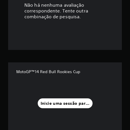
a
Não há nenhuma avaliação
correspondente. Tente outra
ç
combinação de pesquisa.
ã
o
m
é
d
MotoGP™14 Red Bull Rookies Cup
i
a
f
Inicie uma sessão para classificar
o
i