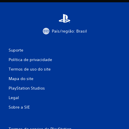
a
ç
õ
e
País/região: Brasil
s
Suporte
Política de privacidade
Termos de uso do site
Mapa do site
PlayStation Studios
Legal
Sobre a SIE