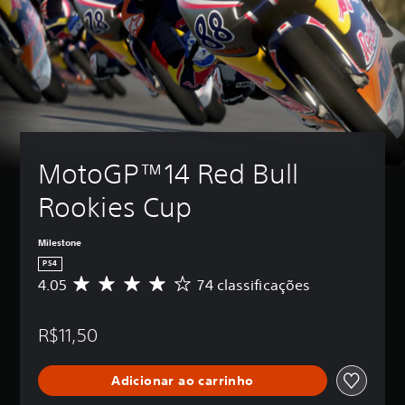
MotoGP™14 Red Bull 
Rookies Cup 
Milestone
PS4
4.05
74 classificações
D
e
5
R$11,50
e
s
t
Adicionar ao carrinho
r
e