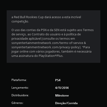
a
s
a Red Bull Rookies Cup dará acesso a esta incrível
e
competição.
m
O uso das contas da PSN e da SEN está sujeito aos Termos
de serviço, ao Contrato do usuário e à política de
u
privacidade aplicável (consulte os termos em
sonyentertainmentnetwork.com/terms-of-service &
m
sonyentertainmentnetwork.com/privacy-policy). *Para
jogar online com vários jogadores, também é necessária
t
uma assinatura do PlayStation®Plus.
o
t
Plataforma:
PS4
a
Lançamento:
4/11/2014
l
Distribuidora:
Milestone
d
Gêneros:
Direção/corrida