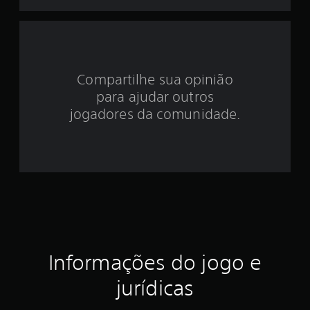
d
e
4
Compartilhe sua opinião
.
para ajudar outros
0
jogadores da comunidade.
5
e
s
t
r
Informações do jogo e
e
jurídicas
l