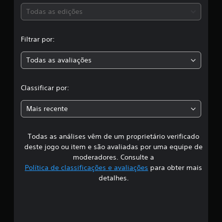
e
s
Todas as edições
7
4
,
c
Filtrar por:
l
a
a
Todas as avaliações
s
c
s
i
l
Classificar por:
f
i
a
c
Mais recente
a
s
ç
õ
Todas as análises vêm de um proprietário verificado
s
e
deste jogo ou item e são avaliadas por uma equipe de
s
i
moderadores. Consulte a
Política de classificações e avaliações
para obter mais
f
detalhes.
i
c