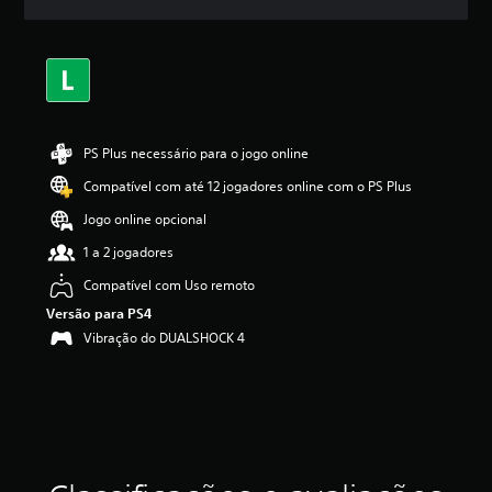
l
a
s
,
a
c
l
a
PS Plus necessário para o jogo online
s
Compatível com até 12 jogadores online com o PS Plus
s
i
Jogo online opcional
f
i
1 a 2 jogadores
c
Compatível com Uso remoto
a
ç
Versão para PS4
ã
Vibração do DUALSHOCK 4
o
m
é
d
i
a
f
o