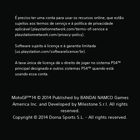
e
7
É preciso ter uma conta para usar os recursos online, que estão 
4
sujeitos aos termos de serviço e à política de privacidade 
aplicável (playstationnetwork.com/terms-of-service e 
playstationnetwork.com/privacy-policy).
c
Software sujeito à licença e à garantia limitada 
l
(us.playstation.com/softwarelicense/br).
a
A taxa única de licença dá o direito de jogar no sistema PS4™ 
principal designado e outros sistemas PS4™ quando está 
s
usando essa conta.
s
i
MotoGP™14 © 2014 Published by BANDAI NAMCO Games
America Inc. and Developed by Milestone S.r.l. All rights
f
reserved.
i
Copyright © 2014 Dorna Sports S.L. - All rights reserved.
c