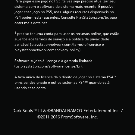
Para jogar esse jogo no PS5, talvez seja preciso atualizar seu 
e
sistema com o software do sistema mais recente. É possível 
jogar esse jogo no PS5, mas  alguns recursos disponíveis no 
s
PS4 podem estar ausentes. Consulte PlayStation.com/bc para 
obter mais detalhes.
É preciso ter uma conta para usar os recursos online, que estão 
sujeitos aos termos de serviço e à política de privacidade 
aplicável (playstationnetwork.com/terms-of-service e 
playstationnetwork.com/privacy-policy).
Software sujeito à licença e à garantia limitada 
(us.playstation.com/softwarelicense/br).
A taxa única de licença dá o direito de jogar no sistema PS4™ 
principal designado e outros sistemas PS4™ quando está 
usando essa conta.
Dark Souls™ III & ©BANDAI NAMCO Entertainment Inc. /
©2011-2016 FromSoftware, Inc.