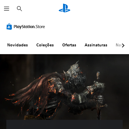
P
e
s
q
u
i
s
a
r
Novidades
Coleções
Ofertas
Assinaturas
Naveg