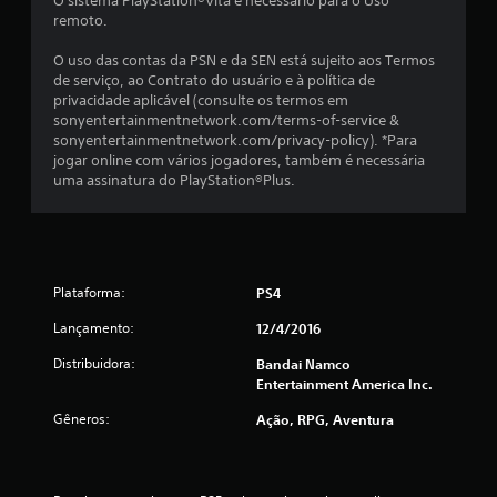
O sistema PlayStation®Vita é necessário para o Uso
remoto.
c
O uso das contas da PSN e da SEN está sujeito aos Termos
l
de serviço, ao Contrato do usuário e à política de
privacidade aplicável (consulte os termos em
a
sonyentertainmentnetwork.com/terms-of-service &
sonyentertainmentnetwork.com/privacy-policy). *Para
s
jogar online com vários jogadores, também é necessária
uma assinatura do PlayStation®Plus.
s
i
f
Plataforma:
PS4
i
Lançamento:
12/4/2016
c
Distribuidora:
Bandai Namco
Entertainment America Inc.
a
Gêneros:
Ação, RPG, Aventura
ç
õ