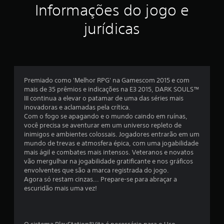
Informações do jogo e
t
jurídicas
o
t
a
Premiado como 'Melhor RPG' na Gamescom 2015 e com
l
mais de 35 prêmios e indicações na E3 2015, DARK SOULS™
III continua a elevar o patamar de uma das séries mais
d
inovadoras e aclamadas pela crítica.
Com o fogo se apagando e o mundo caindo em ruínas,
e
você precisa se aventurar em um universo repleto de
inimigos e ambientes colossais. Jogadores entrarão em um
mundo de trevas e atmosfera épica, com uma jogabilidade
9
mais ágil e combates mais intensos. Veteranos e novatos
vão mergulhar na jogabilidade gratificante e nos gráficos
3
envolventes que são a marca registrada do jogo.
Agora só restam cinzas... Prepare-se para abraçar a
8
escuridão mais uma vez!
9
0