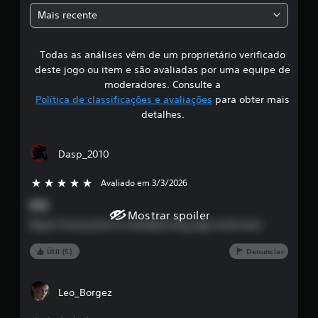
a
Mais recente
s
Todas as análises vêm de um proprietário verificado
s
deste jogo ou item e são avaliadas por uma equipe de
i
moderadores. Consulte a
Política de classificações e avaliações
para obter mais
f
detalhes.
i
Dasp_2010
c
Avaliado em 3/3/2026
5 estrelas de 5
a
DS3
ç
Mostrar spoiler
fiquei 7 horas preso no nameless king, jogo muito bom
ã
Útil (5)
Denunciar
o
m
Leo_Borgez