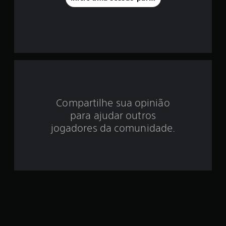
8
e
s
t
r
e
Compartilhe sua opinião
l
para ajudar outros
jogadores da comunidade.
a
s
e
m
u
m