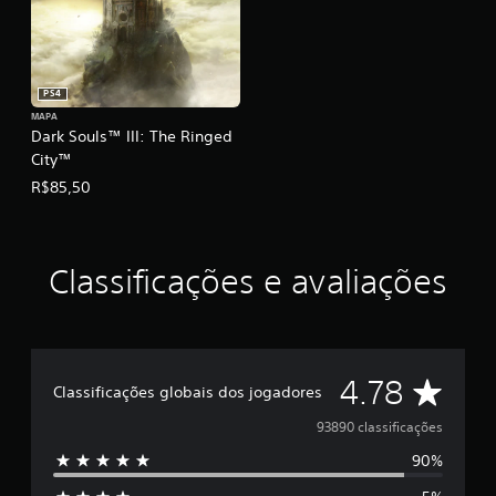
f
i
c
a
PS4
ç
õ
MAPA
Dark Souls™ III: The Ringed
e
s
City™
R$85,50
Classificações e avaliações
D
4.78
Classificações globais dos jogadores
e
93890 classificações
90%
5