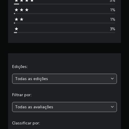
5%
e
1%
s
1%
t
3%
r
e
l
a
Edições:
s
Todas as edições
,
Filtrar por:
a
Todas as avaliações
c
l
Classificar por: