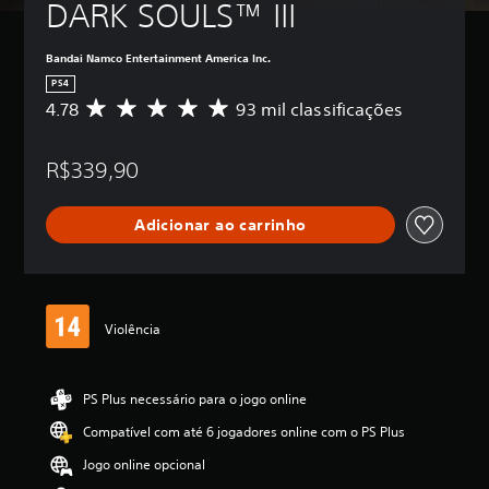
DARK SOULS™ III
Bandai Namco Entertainment America Inc.
PS4
4.78
93 mil classificações
D
e
5
R$339,90
e
s
t
Adicionar ao carrinho
r
e
l
a
s
,
Violência
a
c
l
PS Plus necessário para o jogo online
a
s
Compatível com até 6 jogadores online com o PS Plus
s
i
Jogo online opcional
f