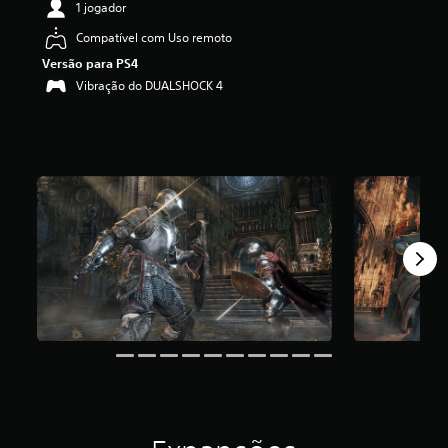
1 jogador
i
c
Compatível com Uso remoto
a
Versão para PS4
ç
ã
Vibração do DUALSHOCK 4
o
m
é
d
i
a
f
o
i
d
e
4
.
7
8
e
s
t
r
e