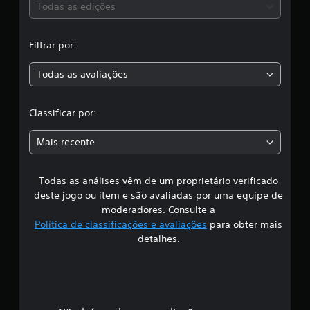
e
s
Todas as edições
7
2
,
5
Filtrar por:
c
a
l
Todas as avaliações
a
c
s
s
l
Classificar por:
i
f
a
i
Mais recente
c
s
a
ç
Todas as análises vêm de um proprietário verificado
s
õ
deste jogo ou item e são avaliadas por uma equipe de
e
i
moderadores. Consulte a
s
Política de classificações e avaliações
para obter mais
f
detalhes.
i
c