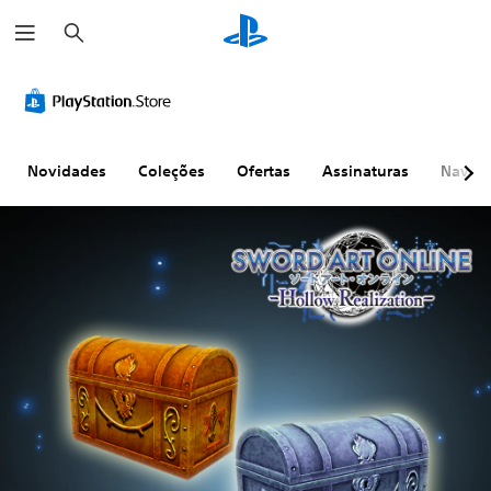
P
e
s
q
u
i
s
a
r
Novidades
Coleções
Ofertas
Assinaturas
Naveg