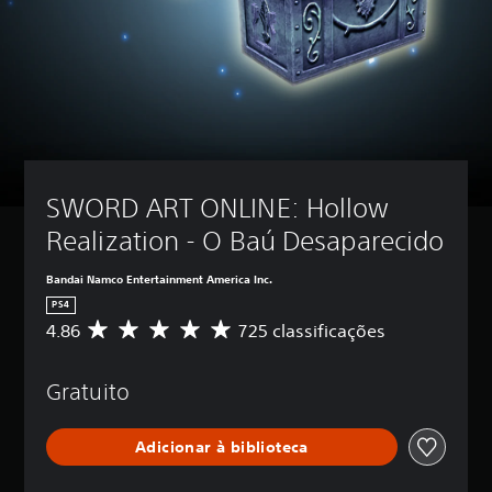
SWORD ART ONLINE: Hollow 
Realization - O Baú Desaparecido
Bandai Namco Entertainment America Inc.
PS4
4.86
725 classificações
D
e
5
Gratuito
e
s
t
Adicionar à biblioteca
r
e
l