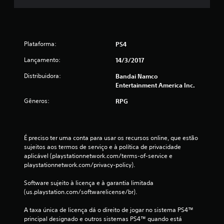
7
2
Plataforma:
PS4
5
Lançamento:
14/3/2017
c
Distribuidora:
Bandai Namco
Entertainment America Inc.
l
Gêneros:
RPG
a
s
É preciso ter uma conta para usar os recursos online, que estão 
s
sujeitos aos termos de serviço e à política de privacidade 
aplicável (playstationnetwork.com/terms-of-service e 
i
playstationnetwork.com/privacy-policy).
f
Software sujeito à licença e à garantia limitada 
(us.playstation.com/softwarelicense/br).
i
A taxa única de licença dá o direito de jogar no sistema PS4™ 
c
principal designado e outros sistemas PS4™ quando está 