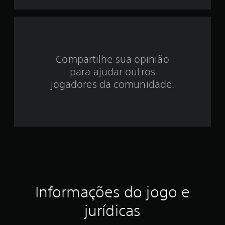
d
e
4
.
Compartilhe sua opinião
para ajudar outros
8
jogadores da comunidade.
6
e
s
t
r
e
Informações do jogo e
l
jurídicas
a