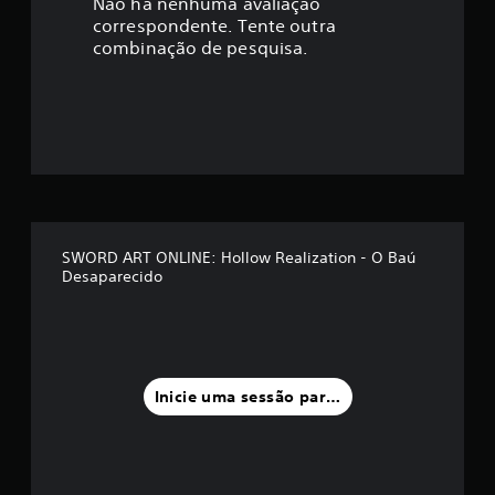
a
Não há nenhuma avaliação
correspondente. Tente outra
ç
combinação de pesquisa.
ã
o
m
é
d
SWORD ART ONLINE: Hollow Realization - O Baú
Desaparecido
i
a
f
Inicie uma sessão para classificar
o
i