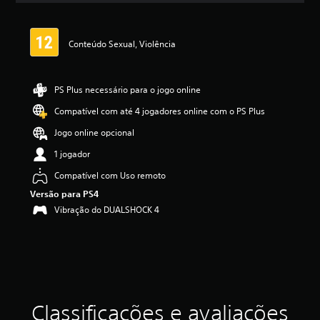
a
s
,
Conteúdo Sexual, Violência
a
c
l
a
PS Plus necessário para o jogo online
s
Compatível com até 4 jogadores online com o PS Plus
s
i
Jogo online opcional
f
i
1 jogador
c
Compatível com Uso remoto
a
ç
Versão para PS4
ã
Vibração do DUALSHOCK 4
o
m
é
d
i
a
f
Classificações e avaliações
o
i