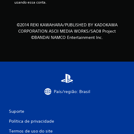
usando essa conta.
a
ç
©2014 REKI KAWAHARA/PUBLISHED BY KADOKAWA
õ
CORPORATION ASCII MEDIA WORKS/SAOⅡ Project
©BANDAI NAMCO Entertainment Inc.
e
s
País/região: Brasil
Suporte
Política de privacidade
Termos de uso do site