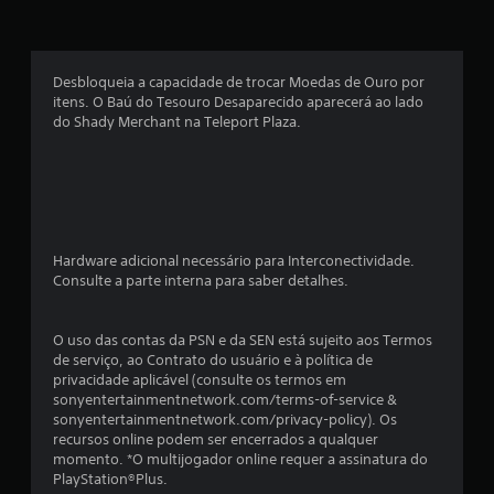
s
e
Desbloqueia a capacidade de trocar Moedas de Ouro por
itens. O Baú do Tesouro Desaparecido aparecerá ao lado
m
do Shady Merchant na Teleport Plaza.
u
m
t
Hardware adicional necessário para Interconectividade.
o
Consulte a parte interna para saber detalhes.
t
O uso das contas da PSN e da SEN está sujeito aos Termos
a
de serviço, ao Contrato do usuário e à política de
privacidade aplicável (consulte os termos em
l
sonyentertainmentnetwork.com/terms-of-service &
sonyentertainmentnetwork.com/privacy-policy). Os
d
recursos online podem ser encerrados a qualquer
momento. *O multijogador online requer a assinatura do
e
PlayStation®Plus.