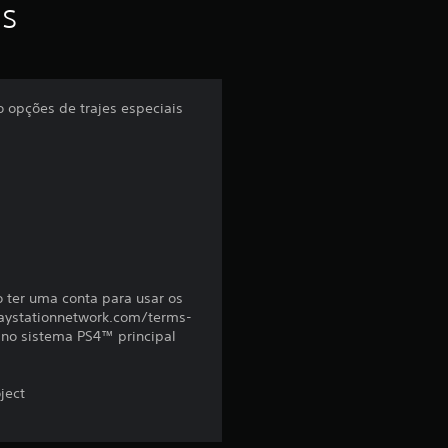
f
as
o
i
 opções de trajes especiais
d
e
4
.
7
o ter uma conta para usar os
(playstationnetwork.com/terms-
r no sistema PS4™ principal
4
e
ject
s