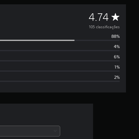
D
4.74
e
105 classificações
88%
5
4%
e
6%
s
1%
2%
t
r
e
l
a