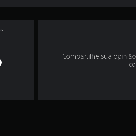
es
Compartilhe sua opinião
co