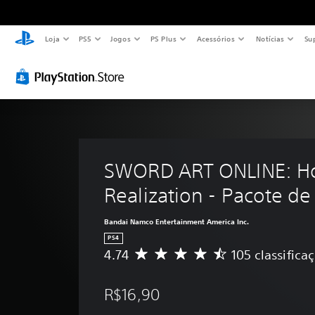
Loja
PS5
Jogos
PS Plus
Acessórios
Notícias
Su
SWORD ART ONLINE: Ho
Realization - Pacote de
Bandai Namco Entertainment America Inc.
PS4
4.74
105 classifica
D
e
5
R$16,90
e
s