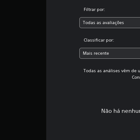
t
o
Filtrar por:
t
a
Todas as avaliações
l
d
e
Classificar por:
1
0
Mais recente
5
c
l
Todas as análises vêm de u
a
Con
s
s
i
f
i
c
Não há nenhum
a
ç
õ
e
s