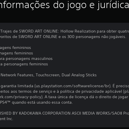
nformações do jogo e jurídic
 Trajes de SWORD ART ONLINE: Hollow Realization para obter quatro
voritos de SWORD ART ONLINE e os 300 personagens não jogáveis.
nagens femininos
onagens femininos
ra personagens masculinos
ra personagens femininos
, Network Features, Touchscreen, Dual Analog Sticks
à garantia limitada (us.playstation.com/softwarelicense/br). É precis
jeitos aos termos de serviço e à política de privacidade aplicável 
rk.com/privacy-policy). A taxa única de licença dá o direito de joga
 PS4™ quando está usando essa conta.
ISHED BY KADOKAWA CORPORATION ASCII MEDIA WORKS/SAOⅡ Pro
nt Inc.