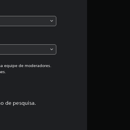
s
,
a
c
l
a
uma equipe de moderadores.
hes.
s
s
i
o de pesquisa.
f
i