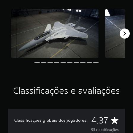
d
e
4
.
3
7
e
s
t
r
e
l
a
s
e
m
Classificações e avaliações
u
m
t
o
t
D
a
4.37
Classificações globais dos jogadores
l
e
d
93 classificações