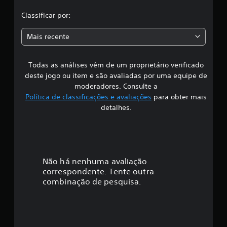
l
Classificar por:
a
Mais recente
s
Todas as análises vêm de um proprietário verificado
s
deste jogo ou item e são avaliadas por uma equipe de
i
moderadores. Consulte a
Política de classificações e avaliações
para obter mais
f
detalhes.
i
c
a
Não há nenhuma avaliação
correspondente. Tente outra
ç
combinação de pesquisa.
ã
o