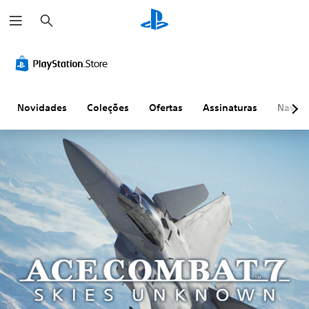
P
e
s
q
u
i
s
a
r
Novidades
Coleções
Ofertas
Assinaturas
Naveg