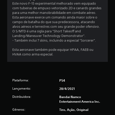
u
Este novo F-15 experimental melhorado vem equipado
com tubeiras de empuxo vetorizado 2D e canards grandes
m
para uma melhor manobrabilidade em combate aéreo.
Esta aeronave exerce um comando ainda maior sobre o
t
campo de batalha do que sua predecessora, atacando
alvos aéreos e terrestres com seu grande poder ofensivo.
o
O S/MTD é uma sigla para "Short Takeoff and
Landing/Maneuver Technology Demonstrator".
t
- Também inclui 7 skins, incluindo a especial "Sorcerer".
a
Esta aeronave também pode equipar HPAA, FAEB ou
HVAA como arma especial.
l
d
e
Plataforma:
PS4
9
Lançamento:
28/4/2021
3
Distribuidora:
Bandai Namco
Entertainment America Inc.
c
Gêneros:
Tiro, Ação, Original