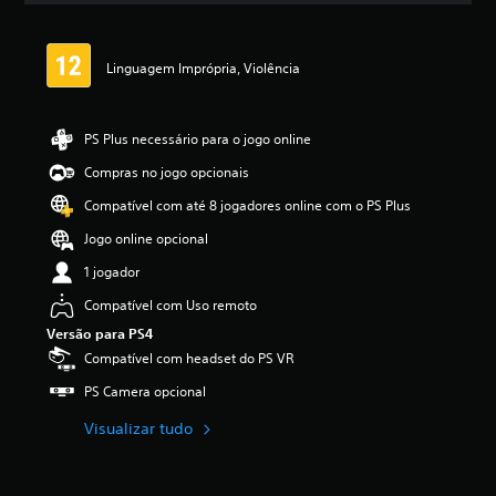
a
s
,
Linguagem Imprópria, Violência
a
c
l
a
PS Plus necessário para o jogo online
s
Compras no jogo opcionais
s
i
Compatível com até 8 jogadores online com o PS Plus
f
i
Jogo online opcional
c
1 jogador
a
ç
Compatível com Uso remoto
ã
Versão para PS4
o
m
Compatível com headset do PS VR
é
PS Camera opcional
d
i
Visualizar tudo
a
f
o
i