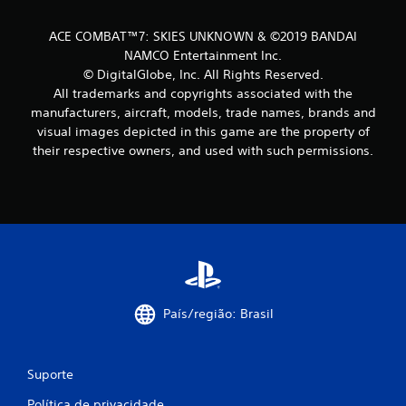
s
ACE COMBAT™7: SKIES UNKNOWN & ©2019 BANDAI
NAMCO Entertainment Inc.
© DigitalGlobe, Inc. All Rights Reserved.
All trademarks and copyrights associated with the
manufacturers, aircraft, models, trade names, brands and
visual images depicted in this game are the property of
their respective owners, and used with such permissions.
País/região: Brasil
Suporte
Política de privacidade