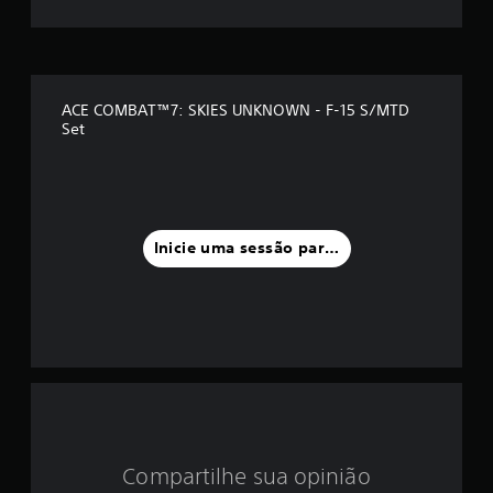
m
é
d
ACE COMBAT™7: SKIES UNKNOWN - F-15 S/MTD
Set
i
a
f
Inicie uma sessão para classificar
o
i
d
e
4
.
Compartilhe sua opinião