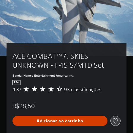
ACE COMBAT™7: SKIES 
UNKNOWN - F-15 S/MTD Set
Bandai Namco Entertainment America Inc.
PS4
4.37
93 classificações
D
e
5
R$28,50
e
s
t
Adicionar ao carrinho
r
e
l