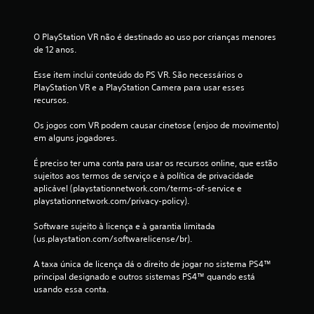
l
a
O PlayStation VR não é destinado ao uso por crianças menores 
de 12 anos.
s
Esse item inclui conteúdo do PS VR. São necessários o 
s
PlayStation VR e a PlayStation Camera para usar esses 
recursos.
i
Os jogos com VR podem causar cinetose (enjoo de movimento) 
f
em alguns jogadores.
i
É preciso ter uma conta para usar os recursos online, que estão 
sujeitos aos termos de serviço e à política de privacidade 
c
aplicável (playstationnetwork.com/terms-of-service e 
playstationnetwork.com/privacy-policy).
a
Software sujeito à licença e à garantia limitada 
ç
(us.playstation.com/softwarelicense/br).
õ
A taxa única de licença dá o direito de jogar no sistema PS4™ 
principal designado e outros sistemas PS4™ quando está 
e
usando essa conta.