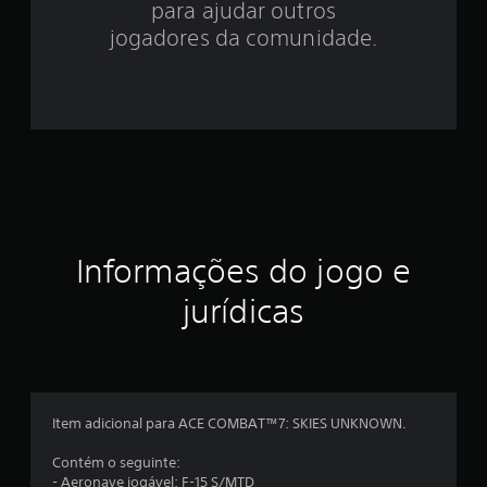
para ajudar outros
3
jogadores da comunidade.
7
e
s
t
r
e
Informações do jogo e
l
jurídicas
a
s
e
Item adicional para ACE COMBAT™7: SKIES UNKNOWN.
m
Contém o seguinte:
- Aeronave jogável: F-15 S/MTD