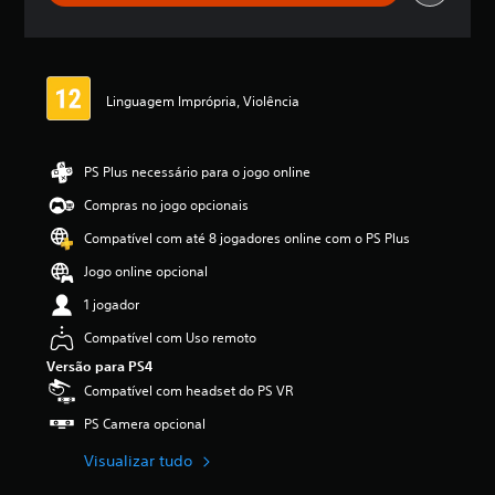
e
l
a
s
,
Linguagem Imprópria, Violência
a
c
l
a
PS Plus necessário para o jogo online
s
Compras no jogo opcionais
s
i
Compatível com até 8 jogadores online com o PS Plus
f
i
Jogo online opcional
c
1 jogador
a
ç
Compatível com Uso remoto
ã
Versão para PS4
o
m
Compatível com headset do PS VR
é
PS Camera opcional
d
i
Visualizar tudo
a
f