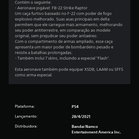
m
Contém o seguinte:
- Aeronave jogável: FB-22 Strike Raptor
u
Um caça furtivo baseado no F-22 com poder de fogo
explosivo melhorado. Suas asas principais em delta
m
permitem que ele carregue mais armamento, melhorando
seu poder antiterrestre, em comparação ao modelo
t
original, sem prejudicar seu poder antiaéreo.
Com o compartimento de armas ampliado, esse caça
o
apresenta um maior poder de bombardeiro pesado e
resiste a batalhas prolongadas.
t
- Também inclui 7 skins, incluindo a especial "Flash".
a
Esta aeronave também pode equipar XSDB, LAAM ou SFFS
como arma especial.
l
d
e
Plataforma:
PS4
1
Lançamento:
28/4/2021
2
Distribuidora:
Bandai Namco
Entertainment America Inc.