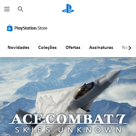
P
e
s
q
u
i
s
a
r
Novidades
Coleções
Ofertas
Assinaturas
Naveg