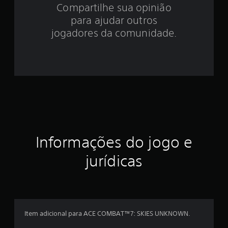
.
Compartilhe sua opinião
para ajudar outros
5
jogadores da comunidade.
3
e
s
t
r
e
Informações do jogo e
l
jurídicas
a
s
e
Item adicional para ACE COMBAT™7: SKIES UNKNOWN.