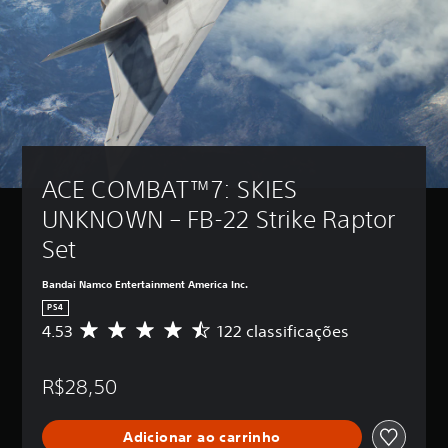
ACE COMBAT™7: SKIES 
UNKNOWN – FB-22 Strike Raptor 
Set
Bandai Namco Entertainment America Inc.
PS4
4.53
122 classificações
D
e
5
R$28,50
e
s
t
Adicionar ao carrinho
r