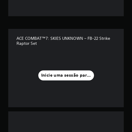
o
m
é
d
ACE COMBAT™7: SKIES UNKNOWN – FB-22 Strike
Raptor Set
i
a
f
Inicie uma sessão para classificar
o
i
d
e
4