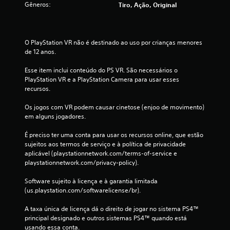
2
Gêneros:
Tiro, Ação, Original
c
l
O PlayStation VR não é destinado ao uso por crianças menores 
de 12 anos.
a
Esse item inclui conteúdo do PS VR. São necessários o 
s
PlayStation VR e a PlayStation Camera para usar esses 
recursos.
s
Os jogos com VR podem causar cinetose (enjoo de movimento) 
i
em alguns jogadores.
f
É preciso ter uma conta para usar os recursos online, que estão 
sujeitos aos termos de serviço e à política de privacidade 
i
aplicável (playstationnetwork.com/terms-of-service e 
playstationnetwork.com/privacy-policy).
c
Software sujeito à licença e à garantia limitada 
a
(us.playstation.com/softwarelicense/br).
ç
A taxa única de licença dá o direito de jogar no sistema PS4™ 
principal designado e outros sistemas PS4™ quando está 
õ
usando essa conta.