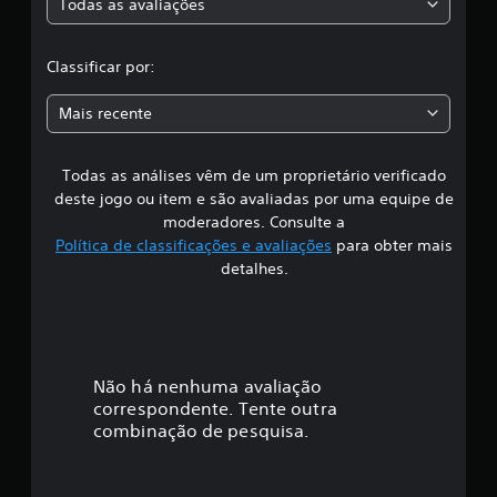
Todas as avaliações
c
l
Classificar por:
a
Mais recente
s
Todas as análises vêm de um proprietário verificado
s
deste jogo ou item e são avaliadas por uma equipe de
i
moderadores. Consulte a
Política de classificações e avaliações
para obter mais
f
detalhes.
i
c
a
Não há nenhuma avaliação
correspondente. Tente outra
ç
combinação de pesquisa.
ã