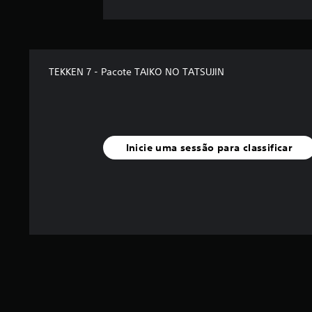
ç
õ
e
s
TEKKEN 7 - Pacote TAIKO NO TATSUJIN
Inicie uma sessão para classificar