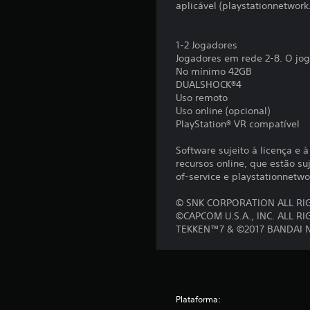
aplicável (playstationnetwor
1-2 Jogadores
Jogadores em rede 2-8. O jog
No mínimo 42GB
DUALSHOCK®4
Uso remoto
Uso online (opcional)
PlayStation® VR compatível
Software sujeito à licença e 
recursos online, que estão su
of-service e playstationnetwo
© SNK CORPORATION ALL RI
©CAPCOM U.S.A., INC. ALL R
TEKKEN™7 & ©2017 BANDAI N
Plataforma: