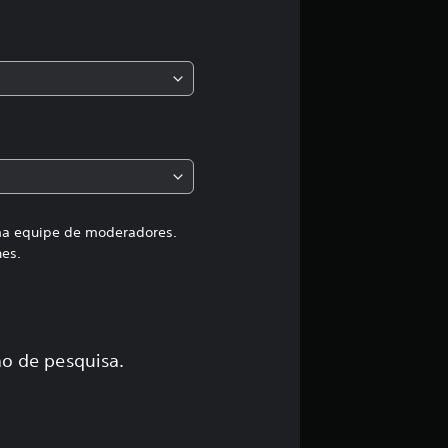
s
,
a
c
l
a
uma equipe de moderadores.
hes.
s
s
i
o de pesquisa.
f