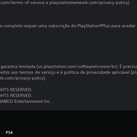
k.com/terms-of-service e playstationnetwork.com/privacy-policy).
o completo requer uma subscrição do PlayStation®Plus para aceder 
à garantia limitada (us.playstation.com/softwarelicense/br). É precis
jeitos aos termos de serviço e à política de privacidade aplicável 
rk.com/privacy-policy).
GHTS RESERVED.
IGHTS RESERVED.
AMCO Entertainment Inc.
PS4