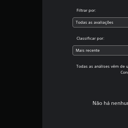
m
t
Filtrar por:
o
t
Todas as avaliações
a
l
d
Classificar por:
e
4
,
Mais recente
6
m
i
Todas as análises vêm de u
l
Con
c
l
a
s
s
Não há nenhum
i
f
i
c
a