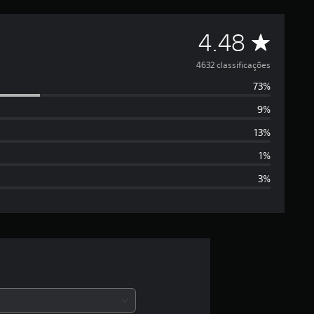
D
4.48
e
4632 classificações
73%
5
9%
e
13%
s
1%
3%
t
r
e
l
a