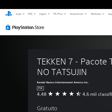
Loja
PS5
Jogos
PS Plus
Acessórios
Notícias
Su
TEKKEN 7 - Pacote 
NO TATSUJIN
Bandai Namco Entertainment America Inc.
PS4
4.48
4,6 mil classi
D
e
5
Gratuito
e