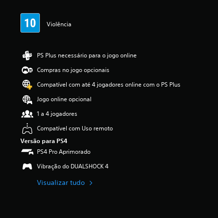
a
s
s
Violência
i
f
i
c
PS Plus necessário para o jogo online
a
Compras no jogo opcionais
ç
ã
Compatível com até 4 jogadores online com o PS Plus
o
Jogo online opcional
1 a 4 jogadores
Compatível com Uso remoto
Versão para PS4
PS4 Pro Aprimorado
Vibração do DUALSHOCK 4
Visualizar tudo