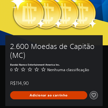
2.600 Moedas de Capitão 
(MC)
Bandai Namco Entertainment America Inc.
0
Nenhuma classificação
N
e
n
R$114,90
h
u
m
Adicionar ao carrinho
a
c
l