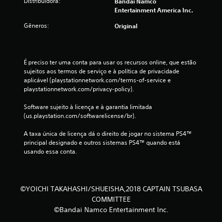
Distribuidora:
Bandai Namco
Entertainment America Inc.
Gêneros:
Original
É preciso ter uma conta para usar os recursos online, que estão 
sujeitos aos termos de serviço e à política de privacidade 
aplicável (playstationnetwork.com/terms-of-service e 
playstationnetwork.com/privacy-policy).
Software sujeito à licença e à garantia limitada 
(us.playstation.com/softwarelicense/br).
A taxa única de licença dá o direito de jogar no sistema PS4™ 
principal designado e outros sistemas PS4™ quando está 
usando essa conta.
©YOICHI TAKAHASHI/SHUEISHA,2018 CAPTAIN TSUBASA
COMMITTEE
©Bandai Namco Entertainment Inc.