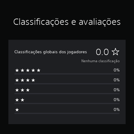
Classificações e avaliações
N
0.0
Classificações globais dos jogadores
e
Nenhuma classificação
0%
n
0%
h
0%
u
0%
m
0%
a
c