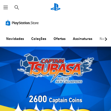
P
e
s
q
u
i
s
a
r
Novidades
Coleções
Ofertas
Assinaturas
Naveg