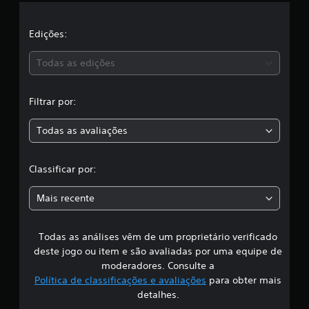
l
a
Edições:
s
Todas as edições
s
Filtrar por:
i
Todas as avaliações
f
i
Classificar por:
c
Mais recente
a
Todas as análises vêm de um proprietário verificado
ç
deste jogo ou item e são avaliadas por uma equipe de
ã
moderadores. Consulte a
Política de classificações e avaliações
para obter mais
o
detalhes.