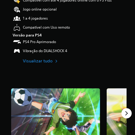
Compatível com até 4 jogadores online com o PS Plus
f
Jogo online opcional
i
c
1 a 4 jogadores
a
ç
Compatível com Uso remoto
ã
Versão para PS4
o
PS4 Pro Aprimorado
m
é
Vibração do DUALSHOCK 4
d
i
Visualizar tudo
a
f
o
i
d
e
4
.
4
9
e
s
t