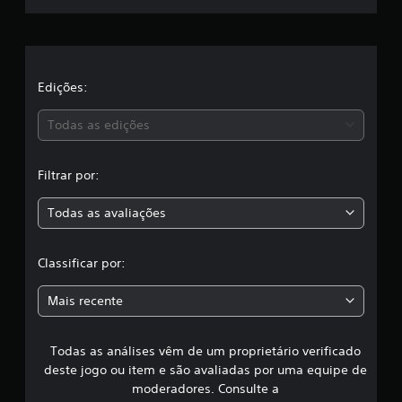
f
e
i
c
l
a
ç
õ
a
Edições:
e
s
s
Todas as edições
,
Filtrar por:
a
Todas as avaliações
c
l
Classificar por:
a
Mais recente
s
Todas as análises vêm de um proprietário verificado
s
deste jogo ou item e são avaliadas por uma equipe de
i
moderadores. Consulte a