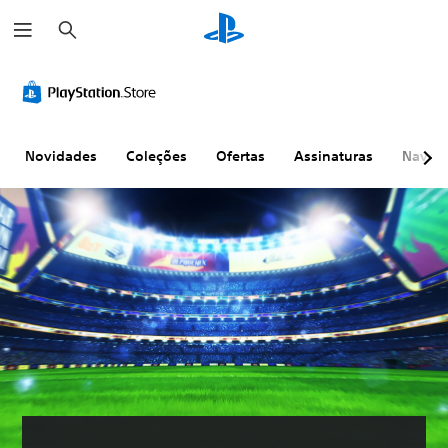
P
e
s
q
u
i
s
a
r
Novidades
Coleções
Ofertas
Assinaturas
Naveg