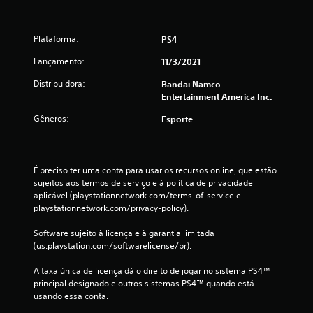
a
l
Plataforma:
PS4
d
Lançamento:
11/3/2021
e
Distribuidora:
Bandai Namco
Entertainment America Inc.
2
Gêneros:
Esporte
2
7
É preciso ter uma conta para usar os recursos online, que estão 
sujeitos aos termos de serviço e à política de privacidade 
c
aplicável (playstationnetwork.com/terms-of-service e 
playstationnetwork.com/privacy-policy).
l
Software sujeito à licença e à garantia limitada 
a
(us.playstation.com/softwarelicense/br).
s
A taxa única de licença dá o direito de jogar no sistema PS4™ 
principal designado e outros sistemas PS4™ quando está 
s
usando essa conta.