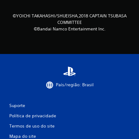
i
f
©YOICHI TAKAHASHI/SHUEISHA,2018 CAPTAIN TSUBASA
COMMITTEE
i
©Bandai Namco Entertainment Inc.
c
a
ç
õ
e
País/região: Brasil
s
Suporte
Política de privacidade
Termos de uso do site
Mapa do site