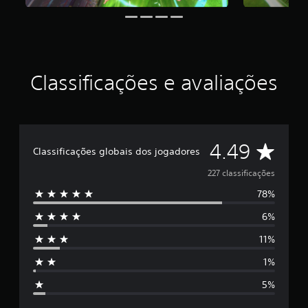
r
e
l
a
s
e
m
Classificações e avaliações
u
m
t
o
t
D
4.49
a
Classificações globais dos jogadores
l
e
227 classificações
d
e
78%
5
2
2
6%
e
7
c
11%
s
l
a
1%
t
s
5%
s
r
i