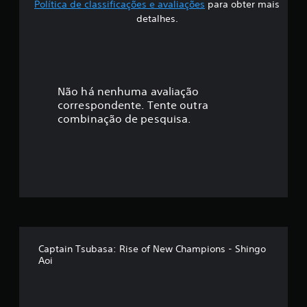
Política de classificações e avaliações
para obter mais
f
detalhes.
i
c
a
Não há nenhuma avaliação
correspondente. Tente outra
ç
combinação de pesquisa.
ã
o
m
é
d
Captain Tsubasa: Rise of New Champions - Shingo
Aoi
i
a