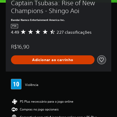
Captain Tsubasa: Rise of New 
Champions - Shingo Aoi
Bandai Namco Entertainment America Inc.
PS4
4.49
227 classificações
D
e
5
R$16,90
e
s
t
Adicionar ao carrinho
r
e
l
a
s
,
Violência
a
c
l
PS Plus necessário para o jogo online
a
s
Compras no jogo opcionais
s
i