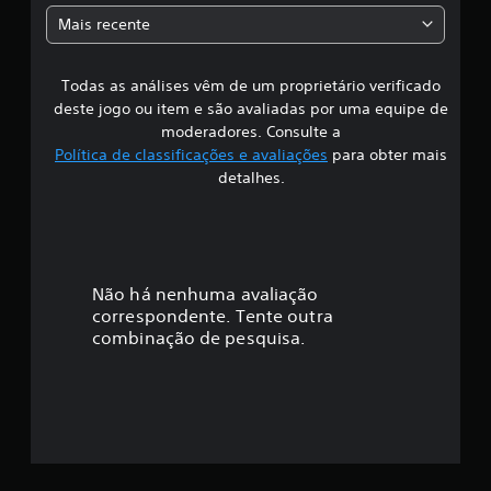
a
Mais recente
s
Todas as análises vêm de um proprietário verificado
s
deste jogo ou item e são avaliadas por uma equipe de
i
moderadores. Consulte a
Política de classificações e avaliações
para obter mais
f
detalhes.
i
c
a
Não há nenhuma avaliação
correspondente. Tente outra
ç
combinação de pesquisa.
ã
o
m