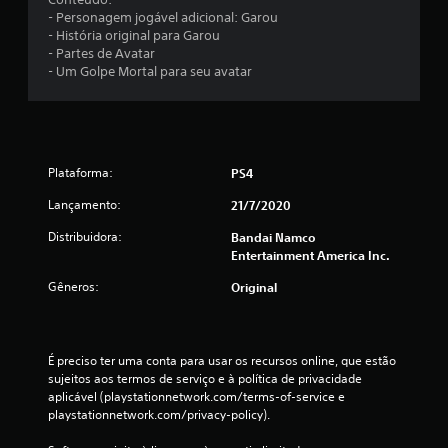
m
- Personagem jogável adicional: Garou
t
- História original para Garou
- Partes de Avatar
o
- Um Golpe Mortal para seu avatar
t
a
Plataforma:
PS4
l
Lançamento:
21/7/2020
d
Distribuidora:
Bandai Namco
e
Entertainment America Inc.
Gêneros:
Original
1
7
É preciso ter uma conta para usar os recursos online, que estão 
8
sujeitos aos termos de serviço e à política de privacidade 
aplicável (playstationnetwork.com/terms-of-service e 
c
playstationnetwork.com/privacy-policy).
l