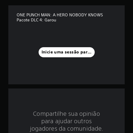
é
d
ONE PUNCH MAN: A HERO NOBODY KNOWS
Pacote DLC 4: Garou
i
a
f
Inicie uma sessão para classificar
o
i
d
e
4
.
Compartilhe sua opinião
para ajudar outros
8
jogadores da comunidade.