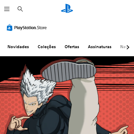
P
e
s
q
u
i
s
a
r
Novidades
Coleções
Ofertas
Assinaturas
Naveg