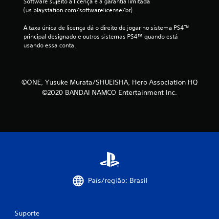
Software sujeito à licença e à garantia limitada 
(us.playstation.com/softwarelicense/br).
a
A taxa única de licença dá o direito de jogar no sistema PS4™ 
s
principal designado e outros sistemas PS4™ quando está 
usando essa conta.
s
i
©ONE, Yusuke Murata/SHUEISHA, Hero Association HQ
f
©2020 BANDAI NAMCO Entertainment Inc.
i
c
a
ç
õ
País/região: Brasil
e
s
Suporte