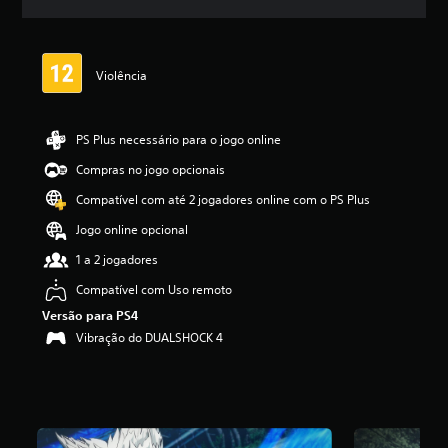
e
l
a
s
Violência
,
a
c
l
PS Plus necessário para o jogo online
a
Compras no jogo opcionais
s
s
Compatível com até 2 jogadores online com o PS Plus
i
f
Jogo online opcional
i
1 a 2 jogadores
c
a
Compatível com Uso remoto
ç
Versão para PS4
ã
o
Vibração do DUALSHOCK 4
m
é
d
i
a
f