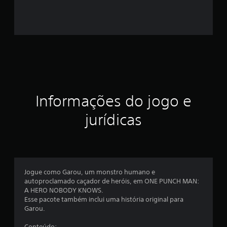
1
e
s
t
r
e
Informações do jogo e
l
jurídicas
a
s
e
Jogue como Garou, um monstro humano e
autoproclamado caçador de heróis, em ONE PUNCH MAN:
m
A HERO NOBODY KNOWS.
Esse pacote também inclui uma história original para
u
Garou.
Conteúdo: