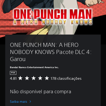
ONE PUNCH MAN: A HERO 
NOBODY KNOWS Pacote DLC 4: 
Garou
Bandai Namco Entertainment America Inc.
PS4
4.81
178 classificações
D
e
5
Não disponível para compra
e
s
t
Saiba mais
r